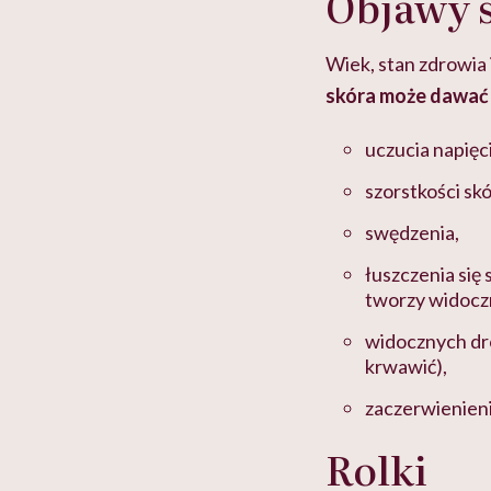
Objawy s
Wiek, stan zdrowia
skóra może dawać 
uczucia napięci
szorstkości skó
swędzenia,
łuszczenia się
tworzy widoczn
widocznych dro
krwawić),
zaczerwienienia
Rolki