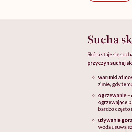
Sucha sk
Skóra staje się su
przyczyn suchej s
warunki atmo
zimie, gdy tem
ogrzewanie
– 
ogrzewające po
bardzo często 
używanie gorą
woda usuwa szy