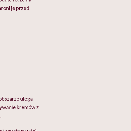
roni je przed
obszarze ulega
żywanie kremów z
.
jej warstwa w tej