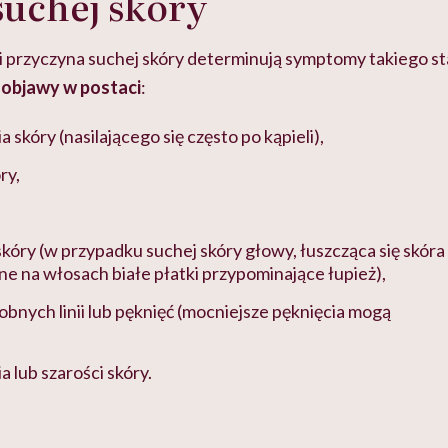
uchej skóry
 i przyczyna suchej skóry determinują symptomy takiego s
objawy w postaci
:
a skóry (nasilającego się często po kąpieli),
ry,
 skóry (w przypadku suchej skóry głowy, łuszcząca się skóra
e na włosach białe płatki przypominające łupież),
bnych linii lub pęknięć (mocniejsze pęknięcia mogą
 lub szarości skóry.