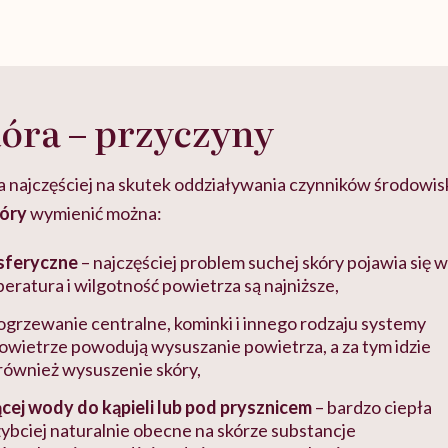
óra – przyczyny
cha najczęściej na skutek oddziaływania czynników środow
kóry
wymienić można:
sferyczne
– najczęściej problem suchej skóry pojawia się w
peratura i wilgotność powietrza są najniższe,
ogrzewanie centralne, kominki i innego rodzaju systemy
wietrze powodują wysuszanie powietrza, a za tym idzie
również wysuszenie skóry,
cej wody do kąpieli lub pod prysznicem
– bardzo ciepła
bciej naturalnie obecne na skórze substancje