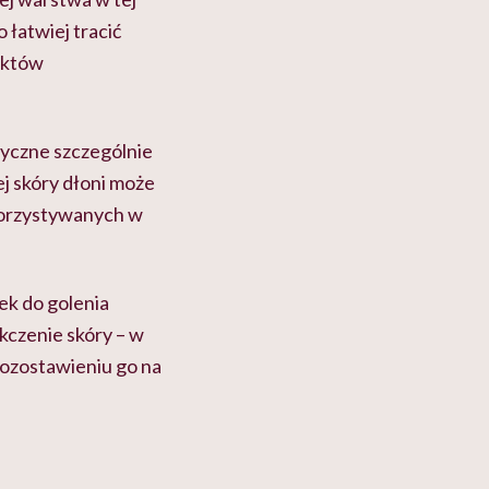
 łatwiej tracić
uktów
yczne szczególnie
j skóry dłoni może
korzystywanych w
ek do golenia
kczenie skóry – w
i pozostawieniu go na