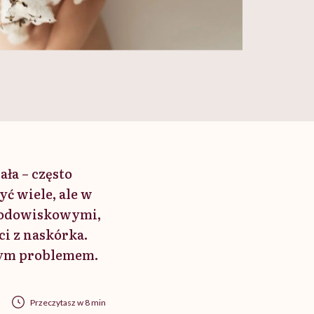
ała – często
yć wiele, ale w
rodowiskowymi,
i z naskórka.
 tym problemem.
Przeczytasz w 8 min