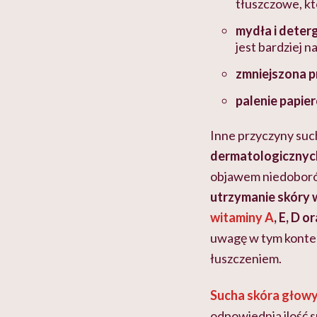
tłuszczowe, kt
mydła i deter
jest bardziej 
zmniejszona p
palenie papie
Inne przyczyny such
dermatologicznyc
objawem niedobor
utrzymanie skóry w
witaminy A
, E, D 
uwagę w tym konte
łuszczeniem.
Sucha skóra głow
odpowiednia ilość s