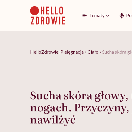
Go
to
content
Tematy
Po
HelloZdrowie: Pielęgnacja
›
Ciało
›
Sucha skóra gł
Sucha skóra głowy, 
nogach. Przyczyny, 
nawilżyć