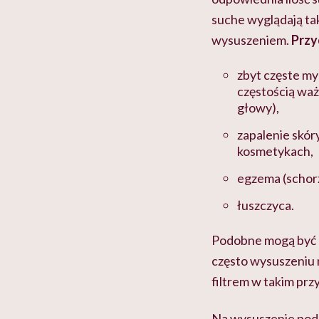
suche wyglądają ta
wysuszeniem.
Przy
zbyt częste my
częstością waż
głowy),
zapalenie skór
kosmetykach,
egzema (schorz
łuszczyca.
Podobne mogą być
często wysuszeniu
filtrem w takim prz
Na wysuszenie pod