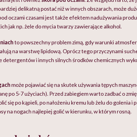
 bardziej delikatną postać niż w innych obszarach, może dużo
pod oczami czasami jest także efektem nadużywania prod
ch jak np. żele do mycia twarzy zawierające alkohol.
oniach
to powszechny problem zimą, gdy warunki atmosfer
iałują na warstwę lipidową. Oprócz tego przyczynami suche
ie detergentów i innych silnych środków chemicznych wy
gach
może pojawiać się na skutek używania tępych maszyn
ianę po 5-7 użyciach). Przed zabiegiem warto zadbać o zmię
olić się po kąpieli, po nałożeniu kremu lub żelu do golenia 
sy na nogach najlepiej golić w kierunku, w którym rosną.