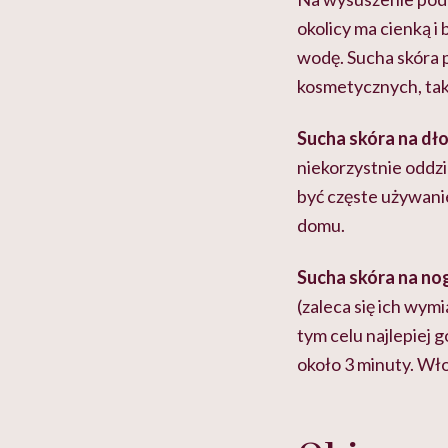
okolicy ma cienką i
wodę. Sucha skóra 
kosmetycznych, taki
Sucha skóra na dł
niekorzystnie oddz
być częste używan
domu.
Sucha skóra na no
(zaleca się ich wym
tym celu najlepiej g
około 3 minuty. Wło