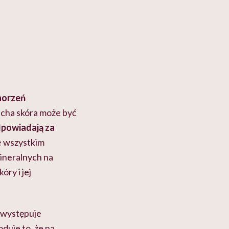
horzeń
sucha skóra może być
odpowiadają za
 wszystkim
ineralnych na
óry i jej
 występuje
duje to, że na