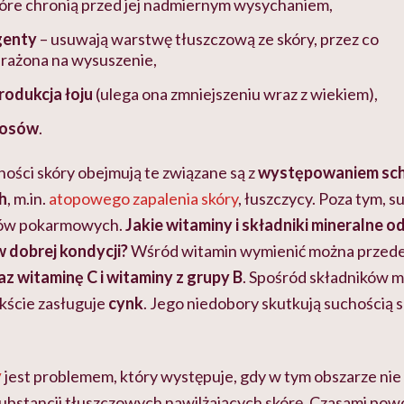
óre chronią przed jej nadmiernym wysychaniem,
genty
– usuwają warstwę tłuszczową ze skóry, przez co
narażona na wysuszenie,
rodukcja łoju
(ulega ona zmniejszeniu wraz z wiekiem),
rosów
.
ości skóry obejmują te związane są z
występowaniem sc
h
, m.in.
atopowego zapalenia skóry
, łuszczycy. Poza tym, 
ów pokarmowych.
Jakie witaminy i składniki mineralne 
 dobrej kondycji?
Wśród witamin wymienić można przede
oraz witaminę C i witaminy z grupy B
. Spośród składników m
kście zasługuje
cynk
. Jego niedobory skutkują suchością sk
y
jest problemem, który występuje, gdy w tym obszarze nie
ubstancji tłuszczowych nawilżających skórę. Czasami powo