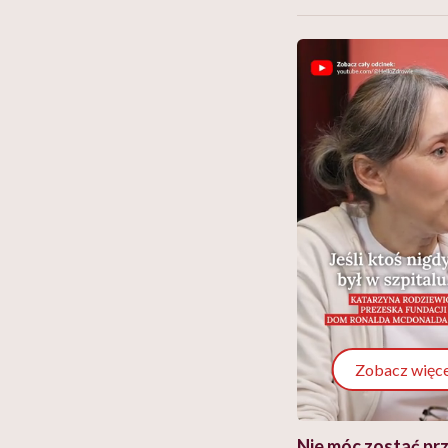
Zobacz więce
 i miał
Najlepsza dieta wydaje się
Nie móc zostać pr