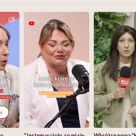
j
zy
"Jestem w ciąży, co mi się
Wkrótce nowa "