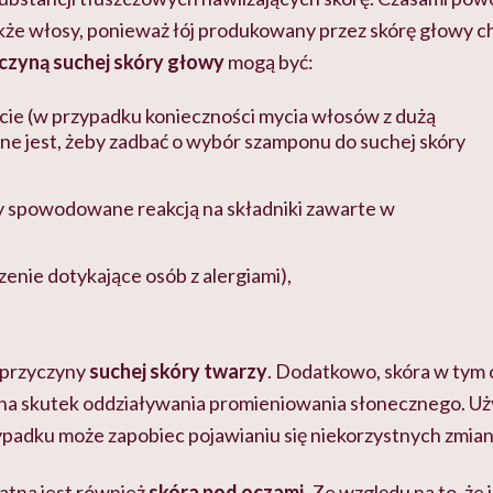
kże włosy, ponieważ łój produkowany przez skórę głowy ch
czyną suchej skóry głowy
mogą być:
cie (w przypadku konieczności mycia włosów z dużą
ne jest, żeby zadbać o wybór szamponu do suchej skóry
y spowodowane reakcją na składniki zawarte w
enie dotykające osób z alergiami),
 przyczyny
suchej skóry twarzy
. Dodatkowo, skóra w tym 
 na skutek oddziaływania promieniowania słonecznego. U
ypadku może zapobiec pojawianiu się niekorzystnych zmian
atna jest również
skóra pod oczami
. Ze względu na to, że 