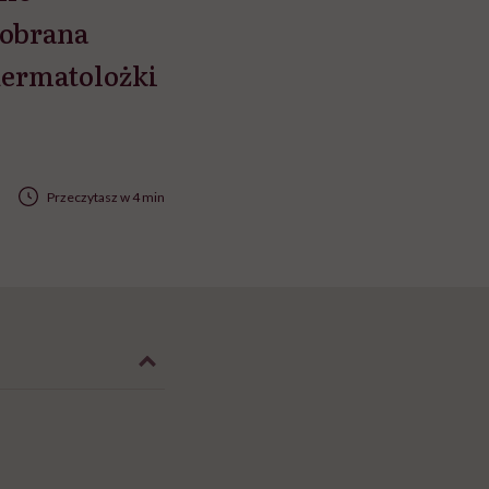
dobrana
dermatolożki
Przeczytasz w 4 min