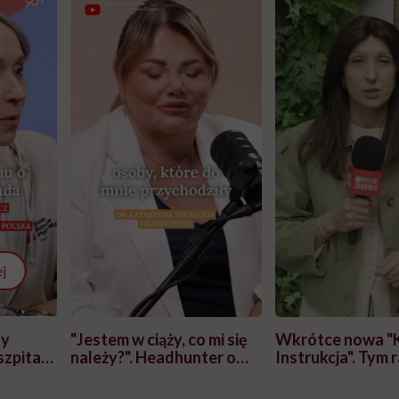
j
zy
"Jestem w ciąży, co mi się
Wkrótce nowa "
szpitalu
należy?". Headhunter o
Instrukcja". Tym 
szkadzać
zmianie pokoleniowej u
atakach paniki. Z
tylko
kobiet w ciąży na rynku
warsztat pacjen