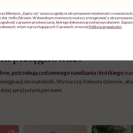
raz kliknięcie „Zapisz się” oznacza zgodę na otrzymywanie wiadomości o nowościach
ch dot. Hello Zdrowie. W dowolnym momencie możesz zrezygnować z otrzymywania 
z, kremujemy nogi, szorujemy pięty – a piersi?”
– pytają l
zgodność z prawem przetwarzania, którego dokonano przed jej wycofaniem. Zapoznaj
sobowych, w tym o przysługujących Ci prawach, w naszej
Polityce prywatności
.
ajlepiej pielęgnować delikatną skórę piersi.
 jak pielęgnować?
jędrne, potrzebują codziennego nawilżania i krótkiego
ma
ielęgnacji dermatolożki. Wystarczą 3 minuty dziennie, ab
ardziej sprężystymi piersiami.