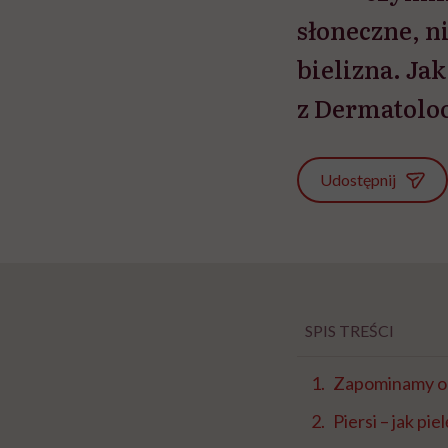
słoneczne, n
bielizna. Ja
z Dermatolo
Udostępnij
SPIS TREŚCI
Zapominamy o 
Piersi – jak pi