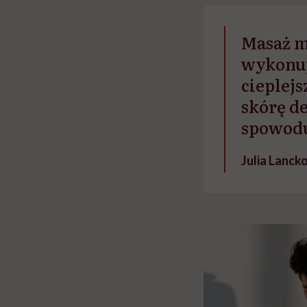
głupota i brak wyo
Masaż m
wykonuj
cieplejs
skórę de
spowoduj
Julia Lanc