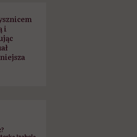
myślenie
rysznicem
 i
ując
uał
rniejsza
z?
terką Izabelą