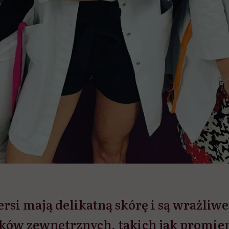
k
ersi mają delikatną skórę i są wrażliwe
ków zewnętrznych, takich jak promie