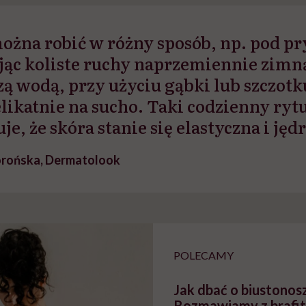
braźni"
pracy
ekspercki
ożna robić w różny sposób, np. pod p
ąc koliste ruchy naprzemiennie zimną
zą wodą, przy użyciu gąbki lub szczotk
likatnie na sucho. Taki codzienny ryt
e, że skóra stanie się elastyczna i jęd
korońska, Dermatolook
POLECAMY
Jak dbać o biustonos
Rozmawiamy z brafit