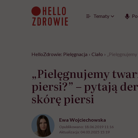
Go
to
content
Tematy
Po
HelloZdrowie: Pielęgnacja
›
Ciało
›
„Pielęgnujemy 
„Pielęgnujemy twarz
piersi?” – pytają d
skórę piersi
Ewa Wojciechowska
Opublikowano:
18.06.2019 11:16
Aktualizacja:
04.03.2025 15:19