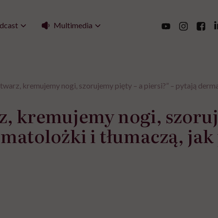
Multimedia
dcast
twarz, kremujemy nogi, szorujemy pięty – a piersi?” – pytają derma
, kremujemy nogi, szoruj
ermatolożki i tłumaczą, ja