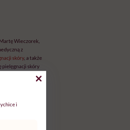
: Martę Wieczorek,
 medyczną z
gnacji skóry
, a także
 pielęgnacji skóry
ące… Znajdziemy
mpleksów.
ychice i
leksy na punkcie
żki i zaznaczają,
ktujemy nieco po