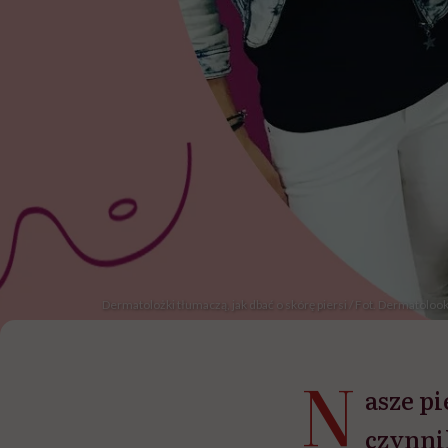
Dermatolożki tłumaczą, jak dbać o skórę piersi / Fot. Dermatoloo
N
asze pi
czynni