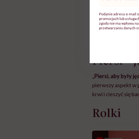
mail
*
macoszemu.
Podanie adresu e-mail o
promocjach lub usługa
„
Pielęgnujemy twar
zgody nie ma wpływu na 
przetwarzaniu danych o
podpowiadają, jak n
Piersi –
„
Piersi, aby były 
pierwszy aspekt w p
krwi i cieszyć się b
Rolki