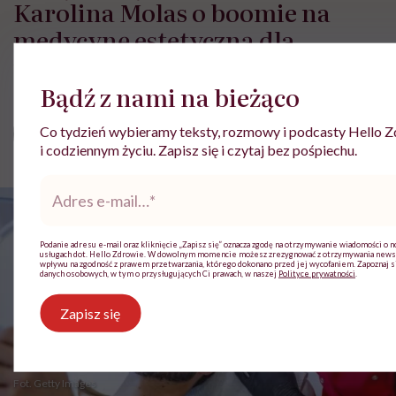
Karolina Molas o boomie na
medycynę estetyczną dla
mężczyzn
Bądź z nami na bieżąco
Magdalena Tereszczuk-Brach
Co tydzień wybieramy teksty, rozmowy i podcasty Hello Zd
Opublikowano:
21.05.2026 08:11
i codziennym życiu. Zapisz się i czytaj bez pośpiechu.
Adres
e-
mail
*
Podanie adresu e-mail oraz kliknięcie „Zapisz się” oznacza zgodę na otrzymywanie wiadomości o n
usługach dot. Hello Zdrowie. W dowolnym momencie możesz zrezygnować z otrzymywania newsl
wpływu na zgodność z prawem przetwarzania, którego dokonano przed jej wycofaniem. Zapoznaj si
danych osobowych, w tym o przysługujących Ci prawach, w naszej
Polityce prywatności
.
Zapisz się
Fot. Getty Images