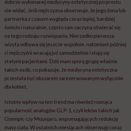
dobrze wykonanej medycyny estetycznej po prostu
nie widać. Jeśli mężczyzna obserwuje, że jego żona lub
partnerka z czasem wygląda coraz lepiej, bardziej
świeżo i naturalnie, często sam zaczyna otwierać się
na tego rodzaju rozwiązania. Nierzadko pierwsza
wizyta odbywa się jeszcze wspólnie, natomiast później
ci mężczyźni wracają już samodzielnie i stają się
stałymi pacjentami. Dziś mam sporą grupę właśnie
takich osób, co pokazuje, że medycyna estetyczna
przestała być obszarem zarezerwowanym wyłącznie
dla kobiet.
Istotny wpływ na ten trend ma również rosnąca
popularność analogów GLP-1, czyli leków takich jak
Ozempic czy Mounjaro, wspomagających redukcję
masy ciała. W ostatnich miesiącach obserwuję coraz