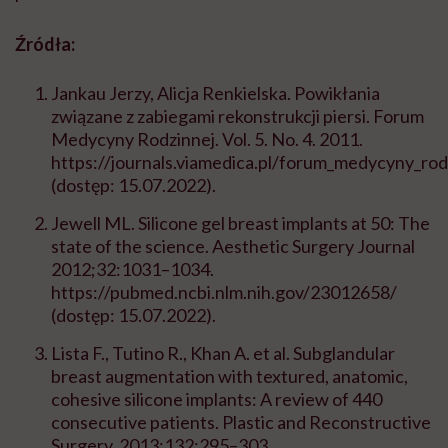
Źródła:
Jankau Jerzy, Alicja Renkielska.
Powikłania
związane z zabiegami rekonstrukcji piersi.
Forum
Medycyny Rodzinnej. Vol. 5. No. 4. 2011.
https://journals.viamedica.pl/forum_medycyny_rod
(dostęp: 15.07.2022).
Jewell ML.
Silicone gel breast implants at 50: The
state of the science.
Aesthetic Surgery Journal
2012;32:1031–1034.
https://pubmed.ncbi.nlm.nih.gov/23012658/
(dostęp: 15.07.2022).
Lista F., Tutino R., Khan A. et al. Subglandular
breast augmentation with textured, anatomic,
cohesive silicone implants: A review of 440
consecutive patients. Plastic and Reconstructive
Surgery. 2013;132:295–303