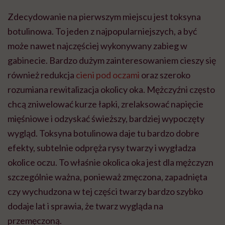
Zdecydowanie na pierwszym miejscu jest toksyna
botulinowa. To jeden z najpopularniejszych, a być
może nawet najczęściej wykonywany zabieg w
gabinecie. Bardzo dużym zainteresowaniem cieszy się
również redukcja
cieni pod oczami
oraz szeroko
rozumiana rewitalizacja okolicy oka. Mężczyźni często
chcą zniwelować kurze łapki, zrelaksować napięcie
mięśniowe i odzyskać świeższy, bardziej wypoczęty
wygląd. Toksyna botulinowa daje tu bardzo dobre
efekty, subtelnie odpręża rysy twarzy i wygładza
okolice oczu. To właśnie okolica oka jest dla mężczyzn
szczególnie ważna, ponieważ zmęczona, zapadnięta
czy wychudzona w tej części twarzy bardzo szybko
dodaje lat i sprawia, że twarz wygląda na
przemęczoną.