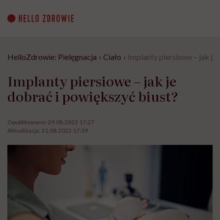
Go
to
content
HelloZdrowie: Pielęgnacja
›
Ciało
›
Implanty piersiowe – jak je
Implanty piersiowe – jak je
dobrać i powiększyć biust?
Opublikowano:
29.08.2022 17:27
Aktualizacja:
31.08.2022 17:39