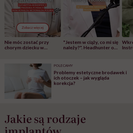
Zobacz więcej
Nie móc zostać przy
"Jestem w ciąży, co mi się
Wkró
chorym dziecku w
należy?". Headhunter o
Inst
szpitalu to tortura.
zmianie pokoleniowej u
atak
"Przeszkadzać w tym
kobiet w ciąży na rynku
wars
może chyba tylko
pracy
eksp
POLECAMY
głupota i brak
Problemy estetyczne brodawek i
wyobraźni"
ich otoczek – jak wygląda
korekcja?
Jakie są rodzaje
implantów