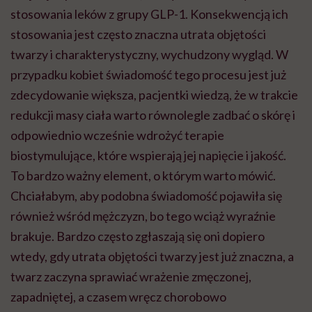
stosowania leków z grupy GLP-1. Konsekwencją ich
stosowania jest często znaczna utrata objętości
twarzy i charakterystyczny, wychudzony wygląd. W
przypadku kobiet świadomość tego procesu jest już
zdecydowanie większa, pacjentki wiedzą, że w trakcie
redukcji masy ciała warto równolegle zadbać o skórę i
odpowiednio wcześnie wdrożyć terapie
biostymulujące, które wspierają jej napięcie i jakość.
To bardzo ważny element, o którym warto mówić.
Chciałabym, aby podobna świadomość pojawiła się
również wśród mężczyzn, bo tego wciąż wyraźnie
brakuje. Bardzo często zgłaszają się oni dopiero
wtedy, gdy utrata objętości twarzy jest już znaczna, a
twarz zaczyna sprawiać wrażenie zmęczonej,
zapadniętej, a czasem wręcz chorobowo