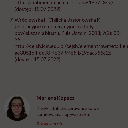
https://pubmed.ncbi.nlm.nih.gov/19371842/
(dostęp: 15.07.2022).
Wróblewska I., Chilicka-Jasionowska K.
Operacyjne i nieoperacyjne metody
powiększania biustu. Puls Uczelni 2013; 7(2): 33-
35.
http://cejsh.icm.edu.pl/cejsh/element/bwmeta1.el
ae805164-dc98-4e37-94e5-b19dac956c2e
(dostęp: 15.07.2022).
Marlena Kopacz
Z wykształcenia prawniczka, a z
zamiłowania copywriterka.
Zobacz profil