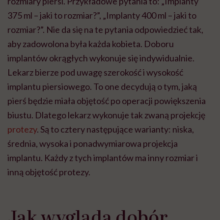
rozmiary piersi. Przykładowe pytania to:
„I
mplanty
375 ml – jaki to rozmiar?
”
,
„
Implanty 400 ml – jaki to
rozmiar?
”.
Nie da się na te pytania odpowiedzieć tak,
aby zadowolona była każda kobieta. Doboru
implantów okrągłych wykonuje się indywidualnie.
Lekarz bierze pod uwagę szerokość i wysokość
implantu piersiowego. To one decydują o tym, jaką
pierś będzie miała objętość po operacji powiększenia
biustu. Dlatego lekarz wykonuje tak zwaną projekcję
protezy
. Są to cztery następujące warianty: niska,
średnia, wysoka i ponadwymiarowa projekcja
implantu. Każdy z tych implantów ma inny rozmiar i
inną objętość protezy.
Jak wygląda dobór