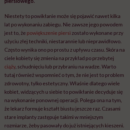
piersiowego.
Niestety to powikłanie może się pojawić nawet kilka
lat po wykonaniu zabiegu. Nie zawsze jego powodem
jest to, że
powiększenie piersi
zostało wykonane przy
użyciu złej techniki, niestarannie lub nieprawidłowo.
Często wynika ono po prostu z upływu czasu. Skóra na
ciele kobiety się zmienia na przykład po przebytej
ciąży
, schudnięciu lub przybraniu na wadze. Warto
tutaj również wspomnieć o tym, że nie jest to problem
zdrowotny, tylko estetyczny. Właśnie dlatego wiele
kobiet, widzących u siebie to powikłanie decyduje się
na wykonanie ponownej operacji. Polega ona na tym,
że lekarz formuje kształt biustu jeszcze raz. Czasami
stare implanty zastępuje takimi w mniejszym
rozmiarze, żeby pasowały do już istniejących kieszeni.