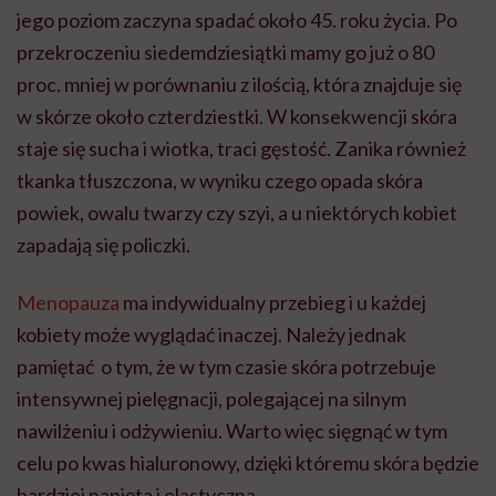
jego poziom zaczyna spadać około 45. roku życia. Po
przekroczeniu siedemdziesiątki mamy go już o 80
proc. mniej w porównaniu z ilością, która znajduje się
w skórze około czterdziestki. W konsekwencji skóra
staje się sucha i wiotka, traci gęstość. Zanika również
tkanka tłuszczona, w wyniku czego opada skóra
powiek, owalu twarzy czy szyi, a u niektórych kobiet
zapadają się policzki.
Menopauza
ma indywidualny przebieg i u każdej
kobiety może wyglądać inaczej. Należy jednak
pamiętać o tym, że w tym czasie skóra potrzebuje
intensywnej pielęgnacji, polegającej na silnym
nawilżeniu i odżywieniu. Warto więc sięgnąć w tym
celu po kwas hialuronowy, dzięki któremu skóra będzie
bardziej napięta i elastyczna.