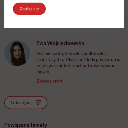
ponieważ złagodzi obrzęk, świąd czy zaczerwienienie.
Zapisz się
Ewa Wojciechowska
Dziennikarka, filolożka, politolożka,
reportażystka. Pisze, od kiedy pamięta, a w
międzyczasie lubi słuchać i obserwować
innych
Zobacz profil
Udostępnij
Powiązane tematy: