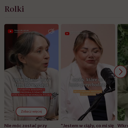
Rolki
Zobacz więcej
Nie móc zostać przy
"Jestem w ciąży, co mi się
Wkró