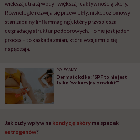
większą utratą wody i większą reaktywnością skóry.
Równolegle rozwija się przewlekły, niskopoziomowy
stan zapalny (inflammaging), który przyspiesza
degradację struktur podporowych. To nie jest jeden
proces – to kaskada zmian, które wzajemnie się
napędzają.
POLECAMY
Dermatolożka: “SPF to nie jest
tylko ‘wakacyjny produkt’”
Jak duży wpływ na
kondycję skóry
ma spadek
estrogenów
?