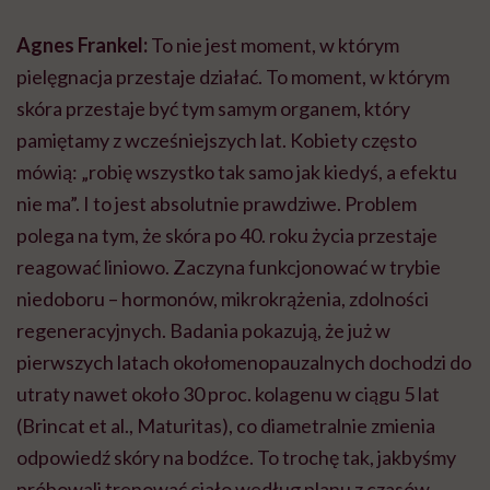
Agnes Frankel:
To nie jest moment, w którym
pielęgnacja przestaje działać. To moment, w którym
skóra przestaje być tym samym organem, który
pamiętamy z wcześniejszych lat. Kobiety często
mówią: „robię wszystko tak samo jak kiedyś, a efektu
nie ma”. I to jest absolutnie prawdziwe. Problem
polega na tym, że skóra po 40. roku życia przestaje
reagować liniowo. Zaczyna funkcjonować w trybie
niedoboru – hormonów, mikrokrążenia, zdolności
regeneracyjnych. Badania pokazują, że już w
pierwszych latach okołomenopauzalnych dochodzi do
utraty nawet około 30 proc. kolagenu w ciągu 5 lat
(Brincat et al., Maturitas), co diametralnie zmienia
odpowiedź skóry na bodźce. To trochę tak, jakbyśmy
próbowali trenować ciało według planu z czasów,