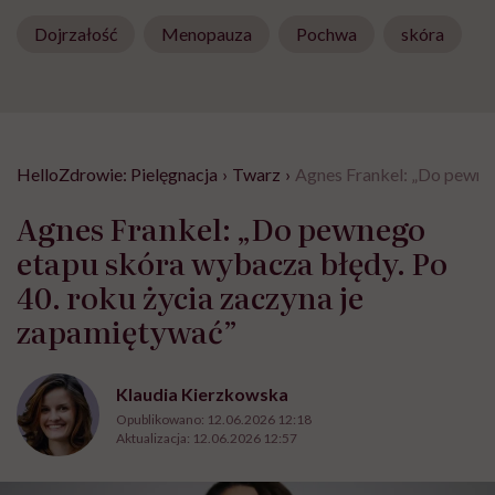
Dojrzałość
Menopauza
Pochwa
skóra
HelloZdrowie: Pielęgnacja
›
Twarz
›
Agnes Frankel: „Do pewneg
Agnes Frankel: „Do pewnego
etapu skóra wybacza błędy. Po
40. roku życia zaczyna je
zapamiętywać”
Klaudia Kierzkowska
Opublikowano:
12.06.2026 12:18
Aktualizacja:
12.06.2026 12:57