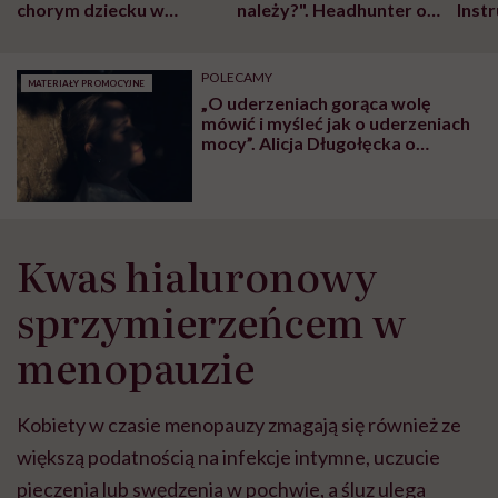
chorym dziecku w
należy?". Headhunter o
Inst
szpitalu to tortura.
zmianie pokoleniowej u
atak
"Przeszkadzać w tym
kobiet w ciąży na rynku
wars
może chyba tylko
pracy
eksp
POLECAMY
MATERIAŁY PROMOCYJNE
głupota i brak
„O uderzeniach gorąca wolę
wyobraźni"
mówić i myśleć jak o uderzeniach
mocy”. Alicja Długołęcka o
akceptacji zmian w życiu kobiety
Kwas hialuronowy
sprzymierzeńcem w
menopauzie
Kobiety w czasie menopauzy zmagają się również ze
większą podatnością na infekcje intymne, uczucie
pieczenia lub swędzenia w pochwie, a śluz ulega