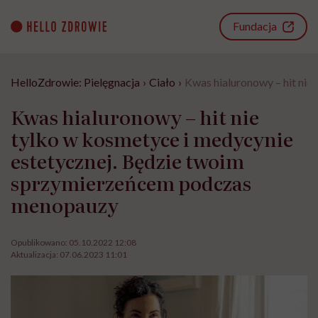
Go
to
Fundacja
content
HelloZdrowie: Pielęgnacja
›
Ciało
›
Kwas hialuronowy – hit ni
Kwas hialuronowy – hit nie
tylko w kosmetyce i medycynie
estetycznej. Będzie twoim
sprzymierzeńcem podczas
menopauzy
Opublikowano:
05.10.2022 12:08
Aktualizacja:
07.06.2023 11:01