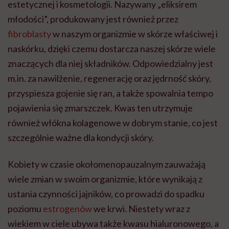
estetycznej i kosmetologii. Nazywany „eliksirem
młodości”, produkowany jest również przez
fibroblasty
w naszym organizmie w skórze właściwej i
naskórku, dzięki czemu dostarcza naszej skórze wiele
znaczących dla niej składników. Odpowiedzialny jest
m.in. za nawilżenie, regenerację oraz jędrność skóry,
przyspiesza gojenie się ran, a także spowalnia tempo
pojawienia się zmarszczek. Kwas ten utrzymuje
również włókna kolagenowe w dobrym stanie, co jest
szczególnie ważne dla kondycji skóry.
Kobiety w czasie okołomenopauzalnym zauważają
wiele zmian w swoim organizmie, które wynikają z
ustania czynności jajników, co prowadzi do spadku
poziomu
estrogenów
we krwi. Niestety wraz z
wiekiem w ciele ubywa także kwasu hialuronowego, a