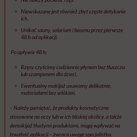
Niewskazane jest r
ó
wnie
ż
zbyt cz
ę
ste dotykanie
ich.
Unika
ć
sauny, solarium i basenu przez pierwsze
48 h od aplikacji.
Po up
ływie
48 h:
Rz
ę
sy czy
ś
cimy codziennie p
ł
ynem bez t
ł
uszczu
lub szamponem dla dzieci,
Ewentualny makija
ż
usuwamy delikatnie,
materia
ł
ami bez w
ł
ó
kien.
– Nale
ż
y pami
ę
ta
ć
,
ż
e produkty kosmetyczne
stosowane na oczy lub w ich bliskiej okolicy, a tak
ż
e
demakija
ż
t
ł
ustymi produktami, mog
ą
wp
ł
ywa
ć
na
trwa
łość
aplikacji –
zwraca uwagę specjalistka
.