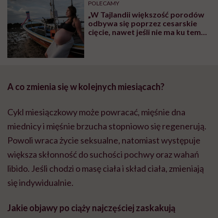
POLECAMY
„W Tajlandii większość porodów
odbywa się poprzez cesarskie
cięcie, nawet jeśli nie ma ku temu
wskazań. Ja nie chciałam tak
urodzić”
A co zmienia się w kolejnych miesiącach?
Cykl miesiączkowy może powracać, mięśnie dna
miednicy i mięśnie brzucha stopniowo się regenerują.
Powoli wraca życie seksualne, natomiast występuje
większa skłonność do suchości pochwy oraz wahań
libido. Jeśli chodzi o masę ciała i skład ciała, zmieniają
się indywidualnie.
Jakie objawy po ciąży najczęściej zaskakują