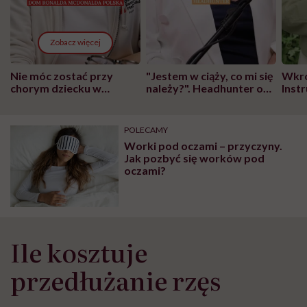
Zobacz więcej
Nie móc zostać przy
"Jestem w ciąży, co mi się
Wkró
chorym dziecku w
należy?". Headhunter o
Inst
szpitalu to tortura.
zmianie pokoleniowej u
atak
"Przeszkadzać w tym
kobiet w ciąży na rynku
wars
może chyba tylko
pracy
eksp
POLECAMY
głupota i brak
Worki pod oczami – przyczyny.
wyobraźni"
Jak pozbyć się worków pod
oczami?
Ile kosztuje
przedłużanie rzęs