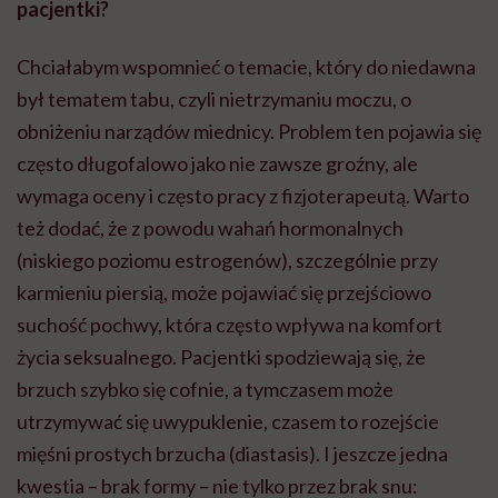
pacjentki?
Chciałabym wspomnieć o temacie, który do niedawna
był tematem tabu, czyli nietrzymaniu moczu, o
obniżeniu narządów miednicy. Problem ten pojawia się
często długofalowo jako nie zawsze groźny, ale
wymaga oceny i często pracy z fizjoterapeutą. Warto
też dodać, że z powodu wahań hormonalnych
(niskiego poziomu estrogenów), szczególnie przy
karmieniu piersią, może pojawiać się przejściowo
suchość pochwy, która często wpływa na komfort
życia seksualnego. Pacjentki spodziewają się, że
brzuch szybko się cofnie, a tymczasem może
utrzymywać się uwypuklenie, czasem to rozejście
mięśni prostych brzucha (diastasis). I jeszcze jedna
kwestia – brak formy – nie tylko przez brak snu: