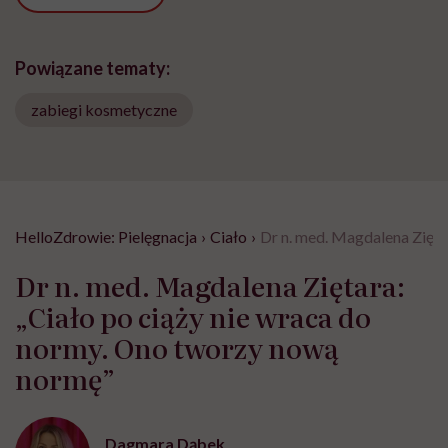
Powiązane tematy:
zabiegi kosmetyczne
HelloZdrowie: Pielęgnacja
›
Ciało
›
Dr n. med. Magdalena Zięta
Dr n. med. Magdalena Ziętara:
„Ciało po ciąży nie wraca do
normy. Ono tworzy nową
normę”
Dagmara Dąbek