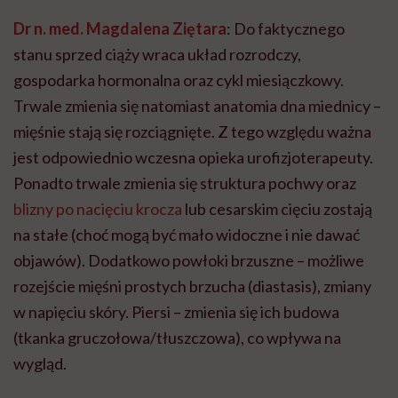
Dr n. med. Magdalena Ziętara
: Do faktycznego
stanu sprzed ciąży wraca układ rozrodczy,
gospodarka hormonalna oraz cykl miesiączkowy.
Trwale zmienia się natomiast anatomia dna miednicy –
mięśnie stają się rozciągnięte. Z tego względu ważna
jest odpowiednio wczesna opieka urofizjoterapeuty.
Ponadto trwale zmienia się struktura pochwy oraz
blizny po nacięciu krocza
lub cesarskim cięciu zostają
na stałe (choć mogą być mało widoczne i nie dawać
objawów). Dodatkowo powłoki brzuszne – możliwe
rozejście mięśni prostych brzucha (diastasis), zmiany
w napięciu skóry. Piersi – zmienia się ich budowa
(tkanka gruczołowa/tłuszczowa), co wpływa na
wygląd.