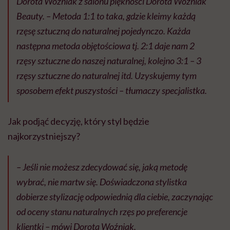
Dorota Woźniak z salonu piękności Dorota Woźniak
Beauty. –
Metoda 1:1 to taka, gdzie kleimy ka
ż
d
ą
rz
ę
s
ę
sztuczn
ą
do naturalnej pojedynczo. Ka
ż
da
nast
ę
pna metoda obj
ę
to
ś
ciowa tj. 2:1 daje nam 2
rz
ę
sy sztuczne do naszej naturalnej, kolejno 3:1 – 3
rz
ę
sy sztuczne do naturalnej itd. Uzyskujemy tym
sposobem efekt puszysto
ś
ci –
tłumaczy specjalistka.
Jak podjąć decyzję, który styl będzie
najkorzystniejszy?
–
Je
ś
li nie mo
ż
esz zdecydowa
ć
si
ę
, jak
ą
metod
ę
wybra
ć
, nie martw si
ę
. Do
ś
wiadczona stylistka
dobierze stylizacj
ę
odpowiedni
ą
dla ciebie, zaczynaj
ą
c
od oceny stanu naturalnych rz
ę
s po preferencje
klientki –
mówi Dorota Woźniak.