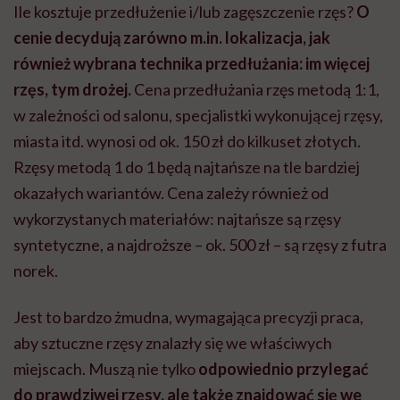
Ile kosztuje przedłużenie i/lub zagęszczenie rzęs?
O
cenie decydują zarówno m.in. lokalizacja, jak
również wybrana technika przedłużania: im więcej
rzęs, tym drożej.
Cena przedłużania rzęs metodą 1:1,
w zależności od salonu, specjalistki wykonującej rzęsy,
miasta itd. wynosi od ok. 150 zł do kilkuset złotych.
Rzęsy metodą 1 do 1 będą najtańsze na tle bardziej
okazałych wariantów. Cena zależy również od
wykorzystanych materiałów: najtańsze są rzęsy
syntetyczne, a najdroższe – ok. 500 zł – są rzęsy z futra
norek.
Jest to bardzo żmudna, wymagająca precyzji praca,
aby sztuczne rzęsy znalazły się we właściwych
miejscach. Muszą nie tylko
odpowiednio przylegać
do prawdziwej rzęsy, ale także znajdować się we