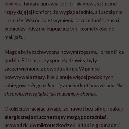
makijaż
.
Tamara uprawia sport i, jak mówi, sztuczne
rzęsy dają jej komfort, że wygląda ładnie, a tusz się nie
rozmaże. Wśród zalet wymienia oszczędność czasu i
pieniędzy, gdyż nie kupuje już tylu kosmetyków do
makijażu.
Magda była zachwycona nowymi rzęsami… przez kilka
godzin. Później oczy spuchły, łzawiły, były
zaczerwienione z powodu alergii. W panice
powyrywała rzęsy. Nie planuje więcej podobnych
zabiegów. –
Pogodziłam się z moimi krótkimi rzęsami. Nie
chcę więcej wyglądać jak spuchnięty chomik.
Okuliści zwracając uwagę, że
nawet bez silnej reakcji
alergicznej sztuczne rzęsy mogą podrażniać,
prowadzić do mikrouszkodzeń, a także gromadzić