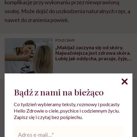
komplikacje przy wykonaniu przez niewprawioną
osobę. Może dojść do uszkodzenia naturalnych rzęs, a
nawet do zranienia powiek.
POLECAMY
„Makijaż zaczyna się od skóry.
Najważniejsza jest zdrowa skóra.
Lubię jak oddycha, pracuje, żyje,
jesteśmy z nią w kontakcie” –
mówi Monika Harwas –
Drzymulska, charakteryzatorka i
makijażystka
Bądź z nami na bieżąco
Uczulenie na klej do
rzęs – objawy
Co tydzień wybieramy teksty, rozmowy i podcasty
Hello Zdrowie o ciele, psychice i codziennym życiu.
Zapisz się i czytaj bez pośpiechu.
Do przyspieszonego zdejmowania rzęs skłania zwykle
Adres
alergia
na klej. Podobnie jak inne alergie, może pojawić
e-