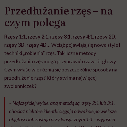
Przedłużanie rzęs – na
czym polega
Rzęsy 1:1, rzęsy 2:1, rzęsy 3:1, rzęsy 4:1, rzęsy 2D,
rzęsy 3D, rzęsy 4D…
Wciąż pojawiają się nowe style i
techniki „robienia” rzęs. Tak liczne metody
przedłużania rzęs mogą przyprawić o zawrót głowy.
Czym właściwie różnią się poszczególne sposoby na
przedłużenie rzęs? Który styl ma najwięcej
zwolenniczek?
– Najcz
ęś
ciej wybieran
ą
metod
ą
s
ą
rz
ę
sy 2:1 lub 3:1,
chocia
ż
niekt
ó
re klientki si
ę
gaj
ą
odwa
ż
nie po wi
ę
ksze
obj
ę
to
ś
ci lub zostaj
ą
przy klasycznym 1:1 –
wyjaśnia