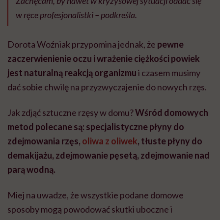
Zachęcam, by nawet w kryzysowej sytuacji oddać się
w ręce profesjonalistki
– podkreśla.
Dorota Woźniak przypomina jednak, że
pewne
zaczerwienienie oczu i wrażenie ciężkości powiek
jest naturalną reakcją organizmu
i czasem musimy
dać sobie chwilę na przyzwyczajenie do nowych rzęs.
Jak zdjąć sztuczne rzęsy w domu?
Wśród domowych
metod polecane są: specjalistyczne płyny do
zdejmowania rzęs,
oliwa z oliwek
, tłuste płyny do
demakijażu, zdejmowanie pęsetą, zdejmowanie nad
parą wodną.
Miej na uwadze, że wszystkie podane domowe
sposoby mogą powodować skutki uboczne i