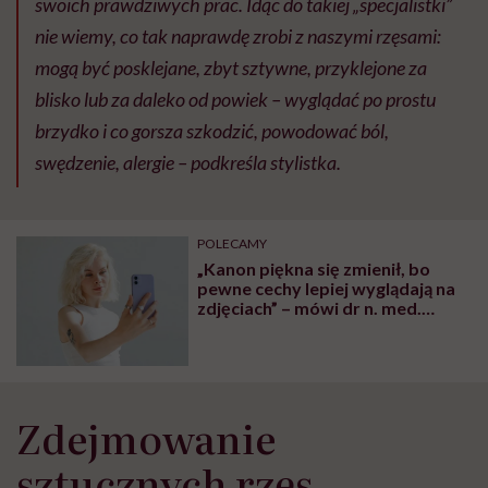
swoich prawdziwych prac. Idąc do takiej „specjalistki”
nie wiemy, co tak naprawdę zrobi z naszymi rzęsami:
mogą być posklejane, zbyt sztywne, przyklejone za
blisko lub za daleko od powiek – wyglądać po prostu
brzydko i co gorsza szkodzić, powodować ból,
swędzenie, alergie –
podkreśla stylistka
.
POLECAMY
„Kanon piękna się zmienił, bo
pewne cechy lepiej wyglądają na
zdjęciach” – mówi dr n. med.
Joanna Kuschill-Dziurda
Zdejmowanie
sztucznych rzęs