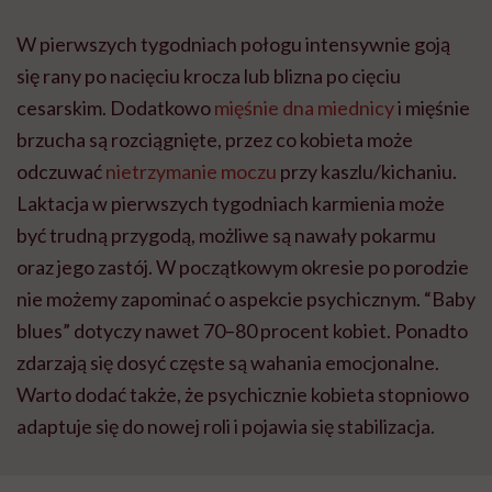
W pierwszych tygodniach połogu intensywnie goją
się rany po nacięciu krocza lub blizna po cięciu
cesarskim. Dodatkowo
mięśnie dna miednicy
i mięśnie
brzucha są rozciągnięte, przez co kobieta może
odczuwać
nietrzymanie moczu
przy kaszlu/kichaniu.
Laktacja w pierwszych tygodniach karmienia może
być trudną przygodą, możliwe są nawały pokarmu
oraz jego zastój. W początkowym okresie po porodzie
nie możemy zapominać o aspekcie psychicznym. “Baby
blues” dotyczy nawet 70–80 procent kobiet. Ponadto
zdarzają się dosyć częste są wahania emocjonalne.
Warto dodać także, że psychicznie kobieta stopniowo
adaptuje się do nowej roli i pojawia się stabilizacja.