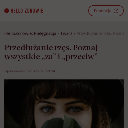
Go
to
Fundacja
content
HelloZdrowie: Pielęgnacja
›
Twarz
›
Przedłużanie rzęs. Poznaj 
Przedłużanie rzęs. Poznaj
wszystkie „za” i „przeciw”
Opublikowano:
22.09.2020 13:34