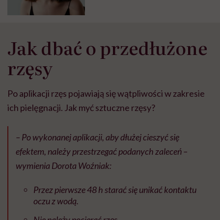
Jak dbać o przedłużone
rzęsy
Po aplikacji rzęs pojawiają się wątpliwości w zakresie
ich pielęgnacji. Jak myć sztuczne rzęsy?
– Po wykonanej aplikacji, aby d
ł
u
ż
ej cieszy
ć
si
ę
efektem, nale
ż
y przestrzega
ć
podanych zaleceń –
wymienia Dorota Woźniak:
Przez pierwsze 48 h stara
ć
si
ę
unika
ć
kontaktu
oczu z wod
ą
.
Nie nale
ż
y pociera
ć
rz
ę
s.