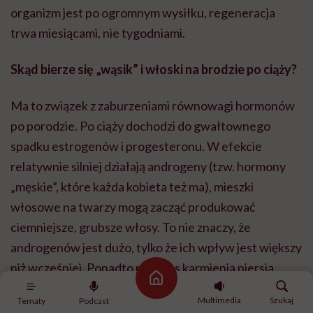
organizm jest po ogromnym wysiłku, regeneracja
trwa miesiącami, nie tygodniami.
Skąd bierze się „wąsik” i włoski na brodzie po ciąży?
Ma to związek z zaburzeniami równowagi hormonów
po porodzie. Po ciąży dochodzi do gwałtownego
spadku estrogenów i progesteronu. W efekcie
relatywnie silniej działają androgeny (tzw. hormony
„męskie”, które każda kobieta też ma), mieszki
włosowe na twarzy mogą zacząć produkować
ciemniejsze, grubsze włosy. To nie znaczy, że
androgenów jest dużo, tylko że ich wpływ jest większy
niż wcześniej. Ponadto podczas karmienia piersią
Strona główna
rośnie poziom prolaktyny, która hamuje estrogeny i
Multimedia
Szukaj
Tematy
Podcast
sprzyja „suchszemu”, bardziej androgenowemu