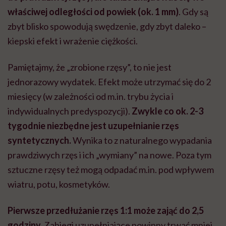
właściwej odległości od powiek (ok. 1 mm)
. Gdy są
zbyt blisko spowodują swędzenie, gdy zbyt daleko –
kiepski efekt i wrażenie ciężkości.
Pamiętajmy, że „zrobione rzęsy”, to nie jest
jednorazowy wydatek. Efekt może utrzymać się do 2
miesięcy (w zależności od m.in. trybu życia i
indywidualnych predyspozycji).
Zwykle co ok. 2-3
tygodnie niezbędne jest uzupełnianie rzęs
syntetycznych.
Wynika to z naturalnego wypadania
prawdziwych rzęs i ich „wymiany” na nowe. Poza tym
sztuczne rzęsy też mogą odpadać m.in. pod wpływem
wiatru, potu, kosmetyków.
Pierwsze przedłużanie rzęs 1:1 może zająć do 2,5
godziny.
Zabiegi uzupełniające powinny trwać mniej