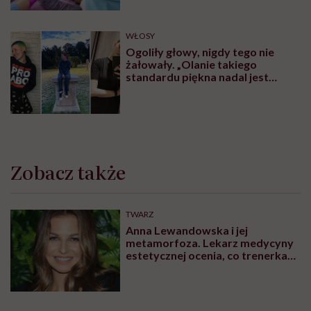
WŁOSY
Ogoliły głowy, nigdy tego nie
żałowały. „Olanie takiego
standardu piękna nadal jest
czymś wyzwalającym”
Zobacz także
TWARZ
Anna Lewandowska i jej
metamorfoza. Lekarz medycyny
estetycznej ocenia, co trenerka
zmieniła w swoim wyglądzie