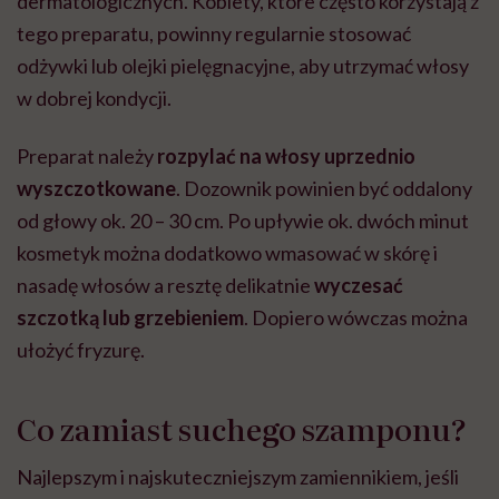
dermatologicznych. Kobiety, które często korzystają z
tego preparatu, powinny regularnie stosować
odżywki lub olejki pielęgnacyjne, aby utrzymać włosy
w dobrej kondycji.
Preparat należy
rozpylać na włosy uprzednio
wyszczotkowane
. Dozownik powinien być oddalony
od głowy ok. 20 – 30 cm. Po upływie ok. dwóch minut
kosmetyk można dodatkowo wmasować w skórę i
nasadę włosów a resztę delikatnie
wyczesać
szczotką lub grzebieniem
. Dopiero wówczas można
ułożyć fryzurę.
Co zamiast suchego szamponu?
Najlepszym i najskuteczniejszym zamiennikiem, jeśli