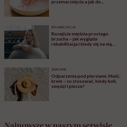
przemarznięciu a jak do
oczyszczania?
REHABILITACJA
Rozejście mięśnia prostego
brzucha – jak wygląda
rehabilitacja i kiedy się na nią
udać? Tłumaczy Pani Fizjotrener
ZDROWIE
Odparzenia pod piersiami. Maść,
krem – co stosować, kiedy boli,
swędzi i piecze?
Najnowsze w naszym serwisie