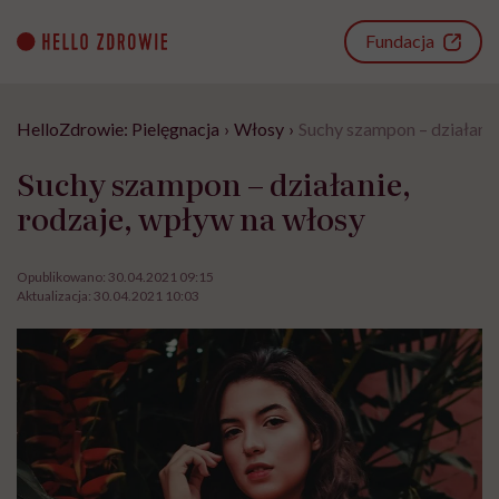
Go
to
Fundacja
content
HelloZdrowie: Pielęgnacja
›
Włosy
›
Suchy szampon – działanie
Suchy szampon – działanie,
rodzaje, wpływ na włosy
Opublikowano:
30.04.2021 09:15
Aktualizacja:
30.04.2021 10:03