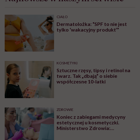
CIAŁO
Dermatolożka: “SPF to nie jest
tylko ‘wakacyjny produkt’”
KOSMETYKI
Sztuczne rzęsy, tipsy i retinol na
twarz. Tak „dbają” o siebie
współczesne 10-latki
ZDROWIE
Koniec z zabiegami medycyny
estetycznej u kosmetyczki.
Ministerstwo Zdrowia:
„Uprawnienia takie posiadają
wyłącznie lekarze”