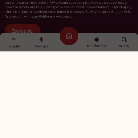
otrzymywania newslettera. Wycofanie zgody nie ma wpływu na zgodność z
prawem przetwarzania, którego dokonano przed jej wycofaniem. Zapoznaj się
z informacjami o przetwarzaniu danych osobowych, w tym o przysługujących
Ci prawach, w naszej
Polityce prywatności
.
Zapisz się
Strona główna
Multimedia
Szukaj
Tematy
Podcast
Newsletter Hello Zdrowie
O nas
Archiwum artykułów
Polityka prywatności
Zmiana ustawień prywatności
Kontakt
Skontaktuj się z nami