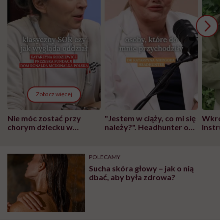
Zobacz więcej
Nie móc zostać przy
"Jestem w ciąży, co mi się
Wkró
chorym dziecku w
należy?". Headhunter o
Inst
szpitalu to tortura.
zmianie pokoleniowej u
atak
"Przeszkadzać w tym
kobiet w ciąży na rynku
wars
może chyba tylko
pracy
eksp
POLECAMY
głupota i brak
Sucha skóra głowy – jak o nią
wyobraźni"
dbać, aby była zdrowa?