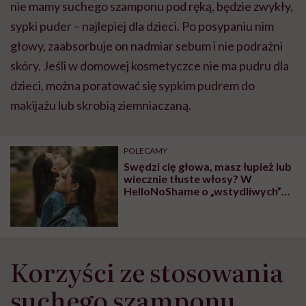
nie mamy suchego szamponu pod ręką, będzie zwykły,
sypki puder – najlepiej dla dzieci. Po posypaniu nim
głowy, zaabsorbuje on nadmiar sebum i nie podrażni
skóry. Jeśli w domowej kosmetyczce nie ma pudru dla
dzieci, można poratować się sypkim pudrem do
makijażu lub skrobią ziemniaczaną.
POLECAMY
Swędzi cię głowa, masz łupież lub
wiecznie tłuste włosy? W
HelloNoShame o „wstydliwych”
przypadłościach związanych z
włosami rozmawiamy z trycholog
Magdaleną Kanią
Korzyści ze stosowania
suchego szamponu