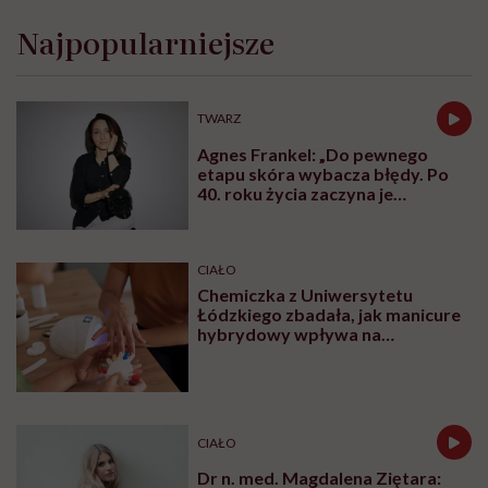
Najpopularniejsze
TWARZ
Agnes Frankel: „Do pewnego
etapu skóra wybacza błędy. Po
40. roku życia zaczyna je
zapamiętywać”
CIAŁO
Chemiczka z Uniwersytetu
Łódzkiego zbadała, jak manicure
hybrydowy wpływa na
paznokcie. „Pod tą piękną
warstwą zachodzą procesy
chemiczne”
CIAŁO
Dr n. med. Magdalena Ziętara: