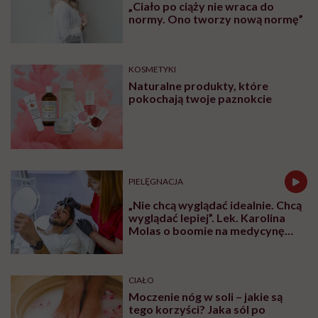
„Ciało po ciąży nie wraca do
normy. Ono tworzy nową normę”
KOSMETYKI
Naturalne produkty, które
pokochają twoje paznokcie
PIELĘGNACJA
„Nie chcą wyglądać idealnie. Chcą
wyglądać lepiej”. Lek. Karolina
Molas o boomie na medycynę
estetyczną dla mężczyzn
CIAŁO
Moczenie nóg w soli – jakie są
tego korzyści? Jaka sól po