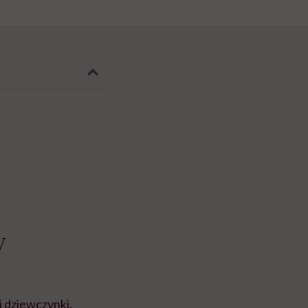
y
j dziewczynki.