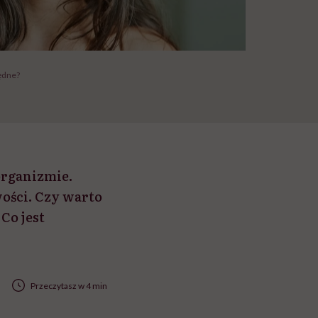
będne?
organizmie.
wości. Czy warto
Co jest
Przeczytasz w 4 min