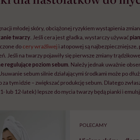
nacji młodej skóry, obciążonej ryzykiem wystąpienia zmian
anie twarzy
. Jeśli cera jest gładka, wystarczy używać
pia
aczone do
cery wrażliwej
i atopowej są najbezpieczniejsze,
. Jeśli na twarzy pojawiły się pierwsze zmiany trądzikowe
ne
regulujące poziom sebum
. Należy jednak uważnie obse
. Usuwanie sebum silnie działającymi środkami może po dłu
o za tym idzie – zwiększać produkcję sebum. Dlatego zwła
1- lub 12-latek) lepsze do mycia twarzy będą pianki i emulsj
POLECAMY