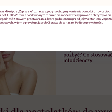
zy
"Jestem w ciąży, co mi się
Wkrótce nowa "
szpitalu
należy?". Headhunter o
Instrukcja". Tym 
raz kliknięcie „Zapisz się” oznacza zgodę na otrzymywanie wiadomości o nowościach
szkadzać
zmianie pokoleniowej u
atakach paniki. Z
ch dot. Hello Zdrowie. W dowolnym momencie możesz zrezygnować z otrzymywania 
zgodność z prawem przetwarzania, którego dokonano przed jej wycofaniem. Zapoznaj
tylko
kobiet w ciąży na rynku
warsztat pacjen
sobowych, w tym o przysługujących Ci prawach, w naszej
Polityce prywatności
.
braźni"
pracy
ekspercki
POLECAMY
Trądzik młodzieńczy –
pozbyć? Co stosować 
młodzieńczy
i dla nastolatków do myc