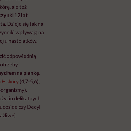
órę, ale też
zynki 12 lat
a. Dzieje się tak na
zynniki wpływają na
j u nastolatków.
zić odpowiednią
potrzeby
mydłem na piankę
.
pH skóry
(4,7-5,6),
roorganizmy).
użyciu delikatnych
lucoside czy Decyl
ażliwej.