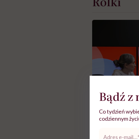
Rolki
Bądź z 
Co tydzień wybie
codziennym życiu.
Zobacz więce
Adres
e-