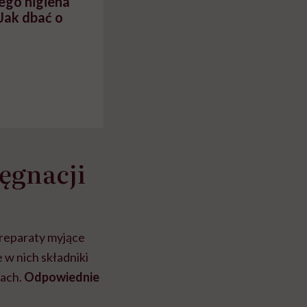
zego higiena
Jak dbać o
ęgnacji
Preparaty myjące
 w nich składniki
mach.
Odpowiednie