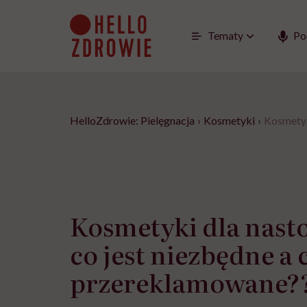
Go
to
content
Tematy
Po
HelloZdrowie: Pielęgnacja
›
Kosmetyki
›
Kosmetyk
Kosmetyki dla nast
co jest niezbędne a 
przereklamowane?