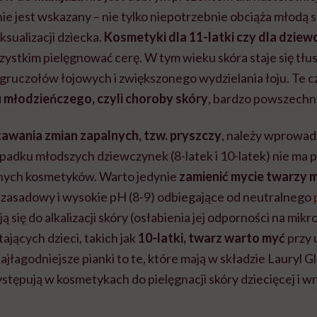
ie jest wskazany – nie tylko niepotrzebnie obciąża młodą sk
ksualizacji dziecka.
Kosmetyki dla 11-latki
czy dla dziewc
stkim pielęgnować cerę. W tym wieku skóra staje się tłust
gruczołów łojowych i zwiększonego wydzielania łoju. Te c
u młodzieńczego, czyli choroby skóry
, bardzo powszechne
awania zmian zapalnych, tzw. pryszczy
, należy wprowad
ypadku młodszych dziewczynek (8-latek i 10-latek) nie ma 
lnych kosmetyków. Warto jedynie
zamienić mycie twarzy 
zasadowy i wysokie pH (8-9) odbiegające od neutralnego
ą się do alkalizacji skóry (osłabienia jej odporności na mik
ających dzieci, takich jak
10-latki, twarz warto myć
przy 
ajłagodniejsze pianki to te, które mają w składzie Lauryl G
stępują w kosmetykach do pielęgnacji skóry dziecięcej i wr