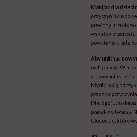
Makijaż dla dzieci
n
przyczynia się do se
powinny przede wszy
wskutek przerostu 
powstanie
trądzik
Aby uniknąć powst
pielęgnację. W prz
stosowania specja
Mydła mają odczyn 
przez co przyczyniaj
Dlatego już u dorast
pianek do twarzy. N
Glucoside, które wy