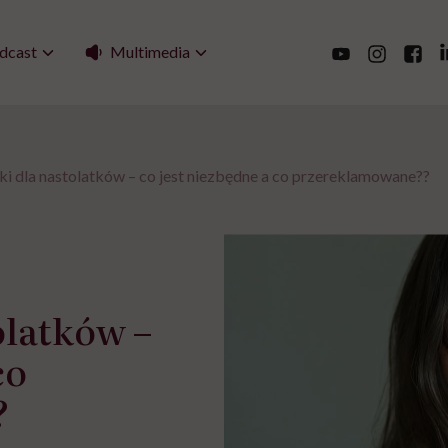
Multimedia
dcast
i dla nastolatków – co jest niezbędne a co przereklamowane??
olatków –
co
?