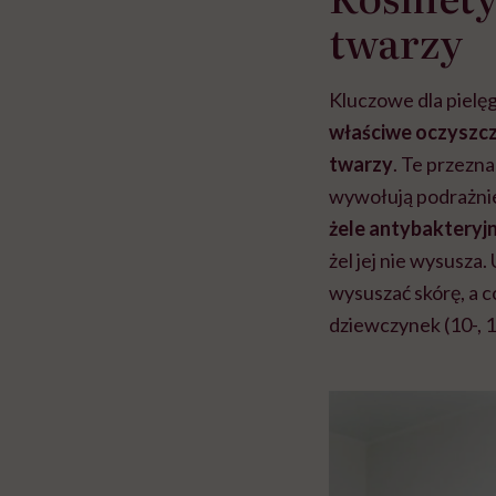
twarzy
Kluczowe dla pielęg
właściwe oczyszcz
twarzy
. Te przezn
wywołują podrażnień
żele antybakteryj
żel jej nie wysusza
wysuszać skórę, a c
dziewczynek (10-, 1