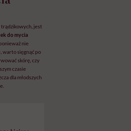
 trądzikowych, jest
nek do mycia
 ponieważ nie
, warto sięgnąć po
rwować skórę, czy
ższym czasie
szcza dla młodszych
e.