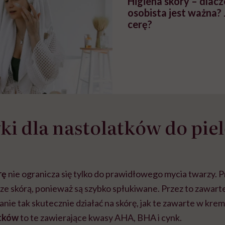
Higiena skóry – dlac
osobista jest ważna? 
cerę?
i dla nastolatków do piel
rę
nie ogranicza się tylko do prawidłowego mycia twarzy. 
 ze skórą, ponieważ są szybko spłukiwane. Przez to zawarte
anie tak skutecznie działać na skórę, jak te zawarte w kre
atków
to te zawierające kwasy AHA, BHA i cynk.