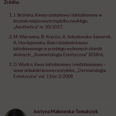
Źródła:
J. Sicińska,
Kwasy azelainowy i laktobionowy w
leczeniu miejscowym trądziku zwykłego
,
„
Aesthetica” nr 20/2017,
M. Warowna, B. Kręcisz, A. Sobolewska-Samorek,
A. Hordyjewska,
Rola i działanie kwasu
laktobionowego w przebiegu wybranych chorób
skórnych
,
„
Kosmetologia Estetyczna
”
2018/6,
D. Wydro,
Kwas laktobionowy i maltoboionowy –
nowe składniki
kosmeceutyków,
„
Dermatologia
Estetyczna
”
vol. 11/nr 2/2009.
Justyna Makowska-Tomalczyk