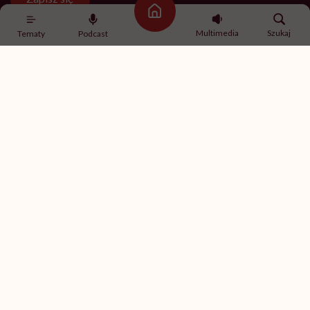
Strona główna
Multimedia
Szukaj
Tematy
Podcast
Newsletter Hello Zdrowie
O nas
Archiwum artykułów
Polityka prywatności
Zmiana ustawień prywatności
Kontakt
Skontaktuj się z nami
Fundacja Hello Zdrowie
ul. Poleczki 35
02-822 Warszawa
NIP 9512613236