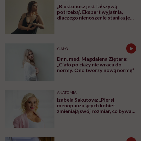
„Biustonosz jest fałszywą
potrzebą”. Ekspert wyjaśnia,
dlaczego nienoszenie stanika jest
zdrowsze dla piersi
CIAŁO
Dr n. med. Magdalena Ziętara:
„Ciało po ciąży nie wraca do
normy. Ono tworzy nową normę”
ANATOMIA
Izabela Sakutova: „Piersi
menopauzujących kobiet
zmieniają swój rozmiar, co bywa
dla wielu pań zaskoczeniem”