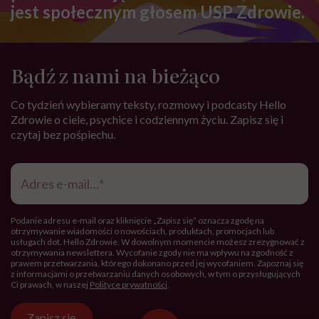
jest społecznym głosem USP Zdrowie.
Bądź z nami na bieżąco
Co tydzień wybieramy teksty, rozmowy i podcasty Hello
Zdrowie o ciele, psychice i codziennym życiu. Zapisz się i
czytaj bez pośpiechu.
Adres
e-
mail
*
Podanie adresu e-mail oraz kliknięcie „Zapisz się” oznacza zgodę na
otrzymywanie wiadomości o nowościach, produktach, promocjach lub
usługach dot. Hello Zdrowie. W dowolnym momencie możesz zrezygnować z
otrzymywania newslettera. Wycofanie zgody nie ma wpływu na zgodność z
prawem przetwarzania, którego dokonano przed jej wycofaniem. Zapoznaj się
z informacjami o przetwarzaniu danych osobowych, w tym o przysługujących
Ci prawach, w naszej
Polityce prywatności
.
Zapisz się