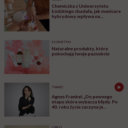
Chemiczka z Uniwersytetu
Łódzkiego zbadała, jak manicure
hybrydowy wpływa na
paznokcie. „Pod tą piękną
warstwą zachodzą procesy
chemiczne”
KOSMETYKI
Naturalne produkty, które
pokochają twoje paznokcie
TWARZ
Agnes Frankel: „Do pewnego
etapu skóra wybacza błędy. Po
40. roku życia zaczyna je
zapamiętywać”
CIAŁO