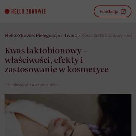
Go
to
Fundacja
content
HelloZdrowie: Pielęgnacja
›
Twarz
›
Kwas laktobionowy – właś
Kwas laktobionowy –
właściwości, efekty i
zastosowanie w kosmetyce
Opublikowano:
14.09.2022 18:29