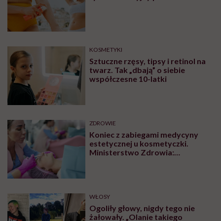
KOSMETYKI
Sztuczne rzęsy, tipsy i retinol na
twarz. Tak „dbają” o siebie
współczesne 10-latki
ZDROWIE
Koniec z zabiegami medycyny
estetycznej u kosmetyczki.
Ministerstwo Zdrowia:
„Uprawnienia takie posiadają
wyłącznie lekarze”
WŁOSY
Ogoliły głowy, nigdy tego nie
żałowały. „Olanie takiego