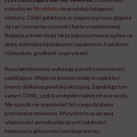
pobudza on
fibroblasty
do produkcji kolagenu i
elastyny. Dzięki galaktozie przyspiesza proces gojenia
się ran i wzmacnia czynności bariery naskórkowej.
Badania potwierdzają także jego pozytywny wpływ na
skórę dotkniętą łojotokowym zapaleniem, trądzikiem
różowatym, grudkami i wypryskami.
Kwas laktobionowy wykazuje ponadto właściwości
nawilżające.
Wiąże on bowiem wodę w naskórku i
tworzy delikatną powłokę okluzyjną.
Zapobiega tym
samym TEWL,
czyli transepidermalnej utracie wody.
Nie sposób nie wspomnieć też o jego
działaniu
przeciwstarzeniowym. Wszystko to za sprawą
właściwości antyoksydacyjnych i zdolności
hamowania aktywności metaloprotenaz.