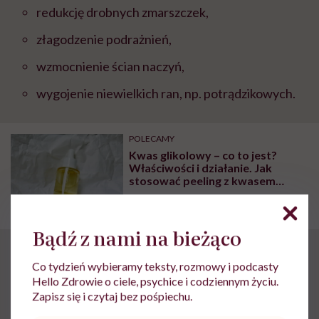
redukcję drobnych zmarszczek,
złagodzenie podrażnień,
wzmocnienie ścian naczyń,
wygojenie niewielkich ran, np. potrądzikowych.
POLECAMY
Kwas glikolowy – co to jest?
Właściwości i działanie. Jak
stosować peeling z kwasem
glikolowym?
Bądź z nami na bieżąco
Kwas laktobionowy –
Co tydzień wybieramy teksty, rozmowy i podcasty
Hello Zdrowie o ciele, psychice i codziennym życiu.
przeciwwskazania
Zapisz się i czytaj bez pośpiechu.