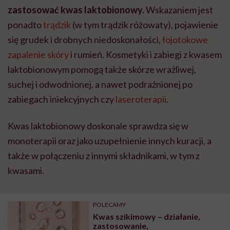
zastosować kwas laktobionowy.
Wskazaniem jest
ponadto
trądzik
(w tym trądzik różowaty), pojawienie
się grudek i drobnych niedoskonałości,
łojotokowe
zapalenie skóry
i rumień. Kosmetyki i zabiegi z kwasem
laktobionowym pomogą także
skórze wrażliwej,
suchej i odwodnionej, a nawet podrażnionej po
zabiegach iniekcyjnych czy
laseroterapii
.
Kwas laktobionowy doskonale sprawdza się w
monoterapii oraz jako uzupełnienie innych kuracji, a
także w połączeniu z innymi składnikami, w tym z
kwasami.
POLECAMY
Kwas szikimowy – działanie,
zastosowanie,