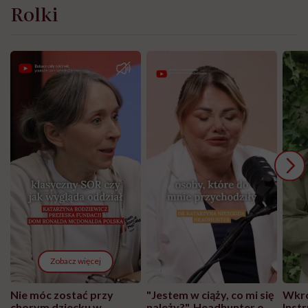
Rolki
Zobacz więcej
Nie móc zostać przy
"Jestem w ciąży, co mi się
Wkró
chorym dziecku w
należy?". Headhunter o
Inst