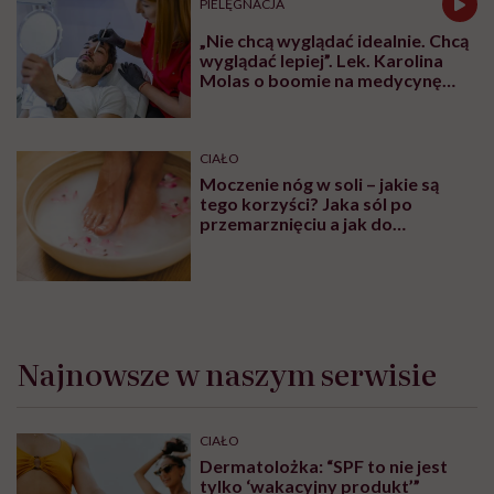
PIELĘGNACJA
„Nie chcą wyglądać idealnie. Chcą
wyglądać lepiej”. Lek. Karolina
Molas o boomie na medycynę
estetyczną dla mężczyzn
CIAŁO
Moczenie nóg w soli – jakie są
tego korzyści? Jaka sól po
przemarznięciu a jak do
oczyszczania?
Najnowsze w naszym serwisie
CIAŁO
Dermatolożka: “SPF to nie jest
tylko ‘wakacyjny produkt’”