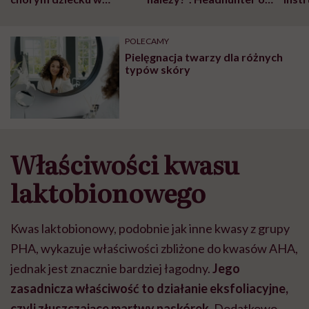
szpitalu to tortura.
zmianie pokoleniowej u
atak
"Przeszkadzać w tym
kobiet w ciąży na rynku
wars
może chyba tylko
pracy
eksp
POLECAMY
głupota i brak
Pielęgnacja twarzy dla różnych
wyobraźni"
typów skóry
Właściwości kwasu
laktobionowego
Kwas laktobionowy, podobnie jak inne kwasy z grupy
PHA, wykazuje właściwości zbliżone do kwasów AHA,
jednak jest znacznie bardziej łagodny.
Jego
zasadnicza właściwość to działanie eksfoliacyjne,
czyli złuszczające martwy naskórek.
Dodatkowo