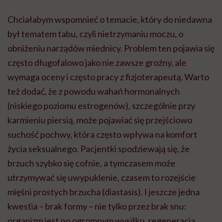
Chciałabym wspomnieć o temacie, który do niedawna
był tematem tabu, czyli nietrzymaniu moczu, o
obniżeniu narządów miednicy. Problem ten pojawia się
często długofalowo jako nie zawsze groźny, ale
wymaga oceny i często pracy z fizjoterapeutą. Warto
też dodać, że z powodu wahań hormonalnych
(niskiego poziomu estrogenów), szczególnie przy
karmieniu piersią, może pojawiać się przejściowo
suchość pochwy, która często wpływa na komfort
życia seksualnego. Pacjentki spodziewają się, że
brzuch szybko się cofnie, a tymczasem może
utrzymywać się uwypuklenie, czasem to rozejście
mięśni prostych brzucha (diastasis). I jeszcze jedna
kwestia – brak formy – nie tylko przez brak snu:
organizm jest po ogromnym wysiłku, regeneracja