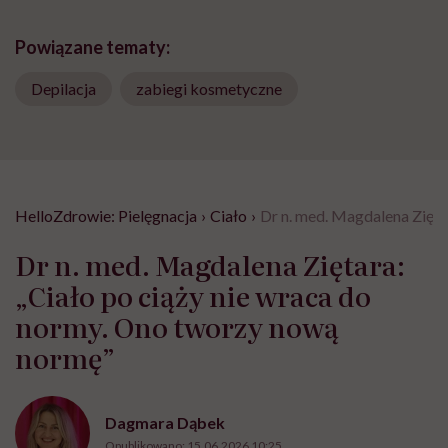
Powiązane tematy:
Depilacja
zabiegi kosmetyczne
HelloZdrowie: Pielęgnacja
›
Ciało
›
Dr n. med. Magdalena Zięta
Dr n. med. Magdalena Ziętara:
„Ciało po ciąży nie wraca do
normy. Ono tworzy nową
normę”
Dagmara Dąbek
Opublikowano:
15.06.2026 10:25