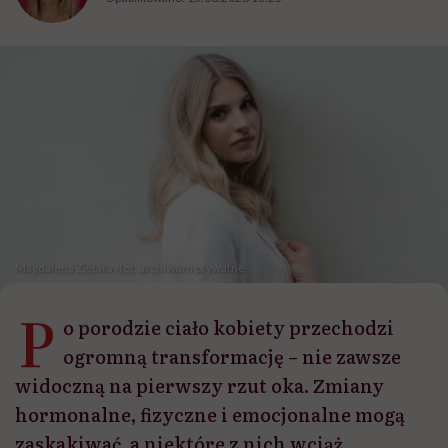
Magdalena Ziętara /fot. archiwum prywatne
P
o porodzie ciało kobiety przechodzi
ogromną transformację – nie zawsze
widoczną na pierwszy rzut oka. Zmiany
hormonalne, fizyczne i emocjonalne mogą
zaskakiwać, a niektóre z nich wciąż