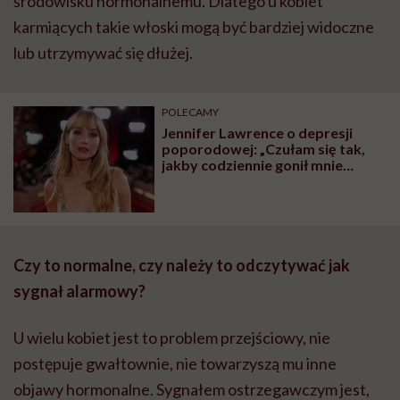
środowisku hormonalnemu. Dlatego u kobiet
karmiących takie włoski mogą być bardziej widoczne
lub utrzymywać się dłużej.
POLECAMY
Jennifer Lawrence o depresji
poporodowej: „Czułam się tak,
jakby codziennie gonił mnie
tygrys”
Czy to normalne, czy należy to odczytywać jak
sygnał alarmowy?
U wielu kobiet jest to problem przejściowy, nie
postępuje gwałtownie, nie towarzyszą mu inne
objawy hormonalne. Sygnałem ostrzegawczym jest,