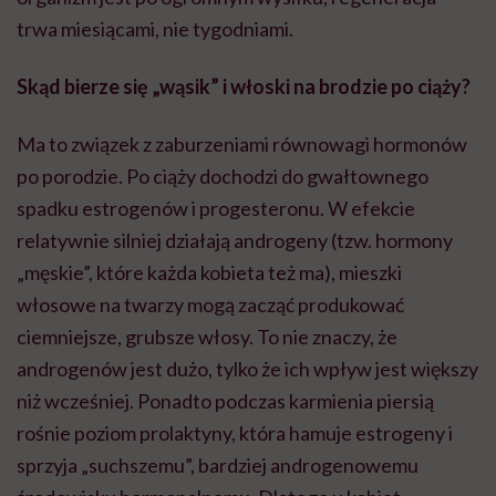
trwa miesiącami, nie tygodniami.
Skąd bierze się „wąsik” i włoski na brodzie po ciąży?
Ma to związek z zaburzeniami równowagi hormonów
po porodzie. Po ciąży dochodzi do gwałtownego
spadku estrogenów i progesteronu. W efekcie
relatywnie silniej działają androgeny (tzw. hormony
„męskie”, które każda kobieta też ma), mieszki
włosowe na twarzy mogą zacząć produkować
ciemniejsze, grubsze włosy. To nie znaczy, że
androgenów jest dużo, tylko że ich wpływ jest większy
niż wcześniej. Ponadto podczas karmienia piersią
rośnie poziom prolaktyny, która hamuje estrogeny i
sprzyja „suchszemu”, bardziej androgenowemu