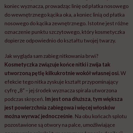
koniec wyznacza, prowadząc linię od płatka nosowego
do wewnętrznego kącika oka, a koniec linią od płatka
nosowego do kącika zewnętrznego. Istotne jest różne
oznaczenie punktu szczytowego, który kosmetyczka
dopierze odpowiednio do kształtu twojej twarzy.
Jak wygląda sam zabieg nitkowania brwi?
Kosmetyczka związuje końce nitki i zwija tak
utworzoną pętlę kilkukrotnie wokół własnej osi.
W
efekcie tego nitka zyskuje kształt przypominający
cyfrę „8” – jej środek wyznacza spirala utworzona
podczas skręceń.
Im jest ona dłuższa, tym większa
jest powierzchnia zabiegowa i więcej włosków
można wyrwać jednocześnie
. Na obu końcach splotu
pozostawione są otwory na palce, umożliwiające