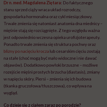
Dr n. med. Magdalena Ziętara
: Do faktycznego
stanu sprzed ciąży wraca układ rozrodczy,
gospodarka hormonalna oraz cykl miesiączkowy.
Trwale zmienia się natomiast anatomia dna miednicy –
mięśnie stają się rozciągnięte. Z tego względu ważna
jest odpowiednio wczesna opieka urofizjoterapeuty.
Ponadto trwale zmienia się struktura pochwy oraz
blizny po nacięciu krocza
lub cesarskim cięciu zostają
na stałe (choć mogą być mało widoczne i nie dawać
objawów). Dodatkowo powłoki brzuszne – możliwe
rozejście mięśni prostych brzucha (diastasis), zmiany
w napięciu skóry. Piersi – zmienia się ich budowa
(tkanka gruczołowa/tłuszczowa), co wpływa na
wygląd.
Co dzieje się z ciałem zaraz po porodzie?