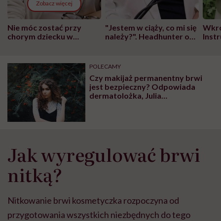
Zobacz więcej
Nie móc zostać przy
"Jestem w ciąży, co mi się
Wkró
chorym dziecku w
należy?". Headhunter o
Inst
szpitalu to tortura.
zmianie pokoleniowej u
atak
"Przeszkadzać w tym
kobiet w ciąży na rynku
wars
może chyba tylko
pracy
eksp
POLECAMY
głupota i brak
Czy makijaż permanentny brwi
wyobraźni"
jest bezpieczny? Odpowiada
dermatolożka, Julia
Lanckorońska z Dermatolook
Jak wyregulować brwi
nitką?
Nitkowanie brwi kosmetyczka rozpoczyna od
przygotowania wszystkich niezbędnych do tego