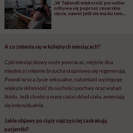
„W Tajlandii większość porodów
odbywa się poprzez cesarskie
cięcie, nawet jeśli nie ma ku temu
wskazań. Ja nie chciałam tak
urodzić”
A co zmienia się w kolejnych miesiącach?
Cykl miesiączkowy może powracać, mięśnie dna
miednicy i mięśnie brzucha stopniowo się regenerują.
Powoli wraca życie seksualne, natomiast występuje
większa skłonność do suchości pochwy oraz wahań
libido. Jeśli chodzi o masę ciała i skład ciała, zmieniają
się indywidualnie.
Jakie objawy po ciąży najczęściej zaskakują
pacjentki?