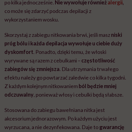
po kilka jednocześnie.
Nie wywołuje również
alergii
,
co może się zdarzyć podczas depilacji z
wykorzystaniem wosku.
Skorzystaj z zabiegu nitkowania brwi, jeśli masz
niski
próg bólu i każda depilacja wywołuje u ciebie duży
dyskomfort
. Ponadto, dzięki temu, że włoski
wyrywane są razem z cebulkami –
częstotliwość
zabiegów się zmniejsza
. Dla utrzymania trwałego
efektu należy go powtarzać zaledwie co kilka tygodni.
Z każdym kolejnym nitkowaniem
ból będzie mniej
odczuwalny
, ponieważ włosy i cebulki będą słabsze.
Stosowana do zabiegu bawełniana nitka jest
akcesorium jednorazowym. Po każdym użyciu jest
wyrzucana, a nie dezynfekowana.
Daje to
gwarancję