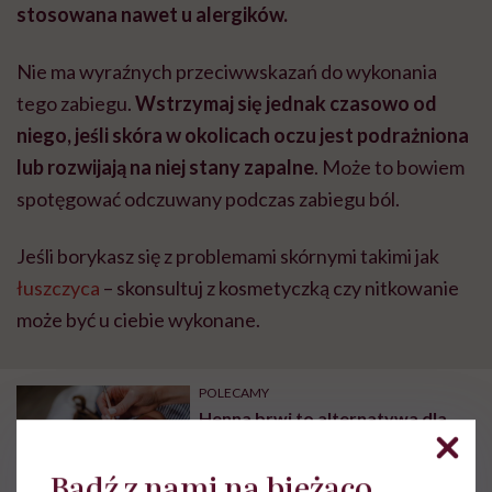
stosowana nawet u alergików.
Nie ma wyraźnych przeciwwskazań do wykonania
tego zabiegu.
Wstrzymaj się jednak czasowo od
niego, jeśli skóra w okolicach oczu jest podrażniona
lub rozwijają na niej stany zapalne
. Może to bowiem
spotęgować odczuwany podczas zabiegu ból.
Jeśli borykasz się z problemami skórnymi takimi jak
łuszczyca
– skonsultuj z kosmetyczką czy nitkowanie
może być u ciebie wykonane.
POLECAMY
Henna brwi to alternatywa dla
makijażu permanentnego. Jak ją
wykonać?
Bądź z nami na bieżąco