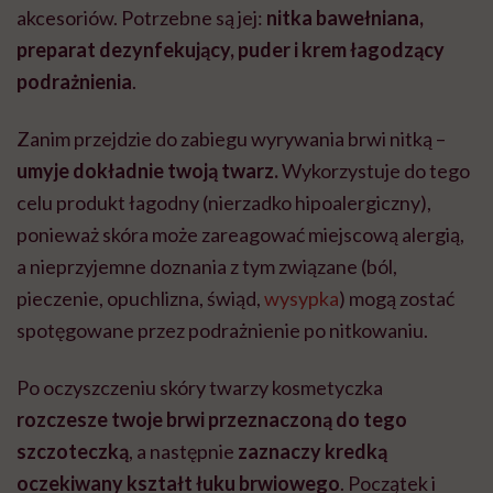
akcesoriów. Potrzebne są jej:
nitka bawełniana,
preparat dezynfekujący, puder i krem łagodzący
podrażnienia
.
Zanim przejdzie do zabiegu wyrywania brwi nitką –
umyje dokładnie twoją twarz.
Wykorzystuje do tego
celu produkt łagodny (nierzadko hipoalergiczny),
ponieważ skóra może zareagować miejscową alergią,
a nieprzyjemne doznania z tym związane (ból,
pieczenie, opuchlizna, świąd,
wysypka
) mogą zostać
spotęgowane przez podrażnienie po nitkowaniu.
Po oczyszczeniu skóry twarzy kosmetyczka
r
ozczesze twoje brwi przeznaczoną do tego
szczoteczką
, a następnie
zaznaczy kredką
oczekiwany kształt łuku brwiowego
. Początek i