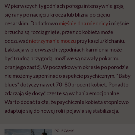
W pierwszych tygodniach połogu intensywnie goją
się rany po nacięciu krocza lub blizna po cięciu
cesarskim. Dodatkowo
mięśnie dna miednicy
i mięśnie
brzucha są rozciągnięte, przez co kobieta może
odczuwać
nietrzymanie moczu
przy kaszlu/kichaniu.
Laktacja w pierwszych tygodniach karmienia może
być trudną przygodą, możliwe są nawały pokarmu
oraz jego zastój. W początkowym okresie po porodzie
nie możemy zapominać o aspekcie psychicznym. “Baby
blues” dotyczy nawet 70–80 procent kobiet. Ponadto
zdarzają się dosyć częste są wahania emocjonalne.
Warto dodać także, że psychicznie kobieta stopniowo
adaptuje się do nowej roli i pojawia się stabilizacja.
POLECAMY