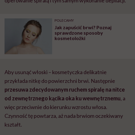
operowanie spiralą i tym samym wykonanie depilacji.
POLECAMY
Jak zapuścić brwi? Poznaj
sprawdzone sposoby
kosmetolożki
Aby usunąć włoski – kosmetyczka delikatnie
przykłada nitkę do powierzchni brwi. Następnie
przesuwa zdecydowanym ruchem spiralę na nitce
od zewnętrznego kącika oka ku wewnętrznemu
, a
więc przeciwnie do kierunku wzrostu włosa.
Czynność tę powtarza, aż nada brwiom oczekiwany
kształt.