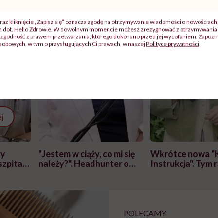
raz kliknięcie „Zapisz się” oznacza zgodę na otrzymywanie wiadomości o nowościach
ch dot. Hello Zdrowie. W dowolnym momencie możesz zrezygnować z otrzymywania 
zgodność z prawem przetwarzania, którego dokonano przed jej wycofaniem. Zapoznaj
sobowych, w tym o przysługujących Ci prawach, w naszej
Polityce prywatności
.
j
zy
"Jestem w ciąży, co mi się
Wkrótce nowa "
szpitalu
należy?". Headhunter o
Instrukcja". Tym 
szkadzać
zmianie pokoleniowej u
atakach paniki. Z
tylko
kobiet w ciąży na rynku
warsztat pacjen
braźni"
pracy
ekspercki
POLECAMY