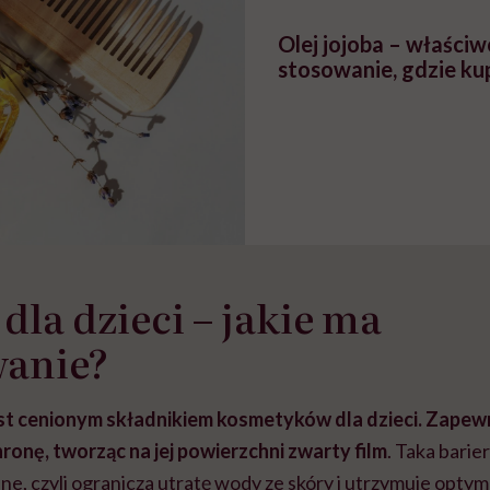
Olej jojoba – właściw
stosowanie, gdzie ku
dla dzieci – jakie ma
wanie?
est cenionym składnikiem kosmetyków dla dzieci. Zapew
ronę, tworząc na jej powierzchni zwarty film
. Taka bari
ne, czyli ogranicza utratę wody ze skóry i utrzymuje optym