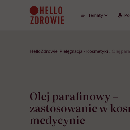
Go
to
content
Tematy
Po
HelloZdrowie: Pielęgnacja
›
Kosmetyki
›
Olej par
Olej parafinowy –
zastosowanie w kos
medycynie