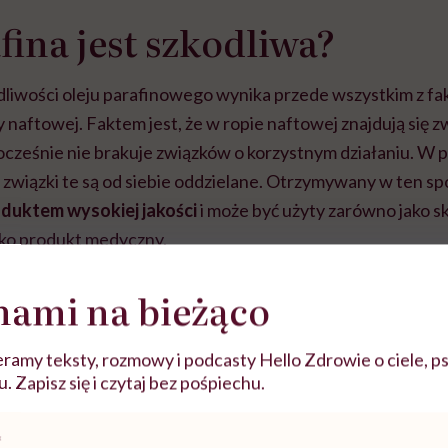
fina jest szkodliwa?
liwości oleju parafinowego wynika przede wszystkim z faktu
naftowej. Faktem jest, że w ropie naftowej znajdują się zw
ocześnie nie brakuje związków o korzystnym działaniu. W p
związki te są od siebie oddzielane. Otrzymywany w ten sp
duktem wysokiej jakości
i może być użyty zarówno jako s
jako produkt medyczny.
nami na bieżąco
ramy teksty, rozmowy i podcasty Hello Zdrowie o ciele, ps
 Zapisz się i czytaj bez pośpiechu.