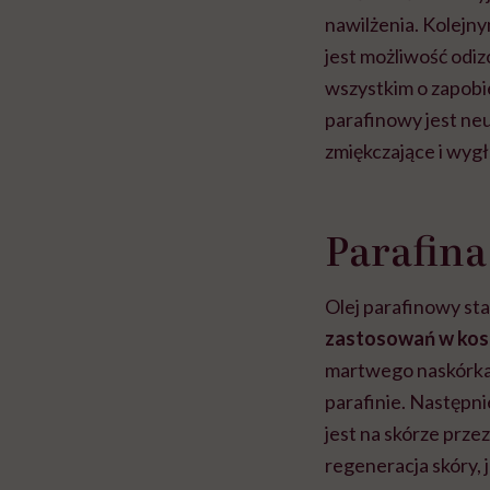
nawilżenia. Kolejn
jest możliwość od
wszystkim o zapobi
parafinowy jest neu
zmiękczające i wygł
Parafin
Olej parafinowy st
zastosowań w kosm
martwego naskórka 
parafinie. Następni
jest na skórze prz
regeneracja skóry, 