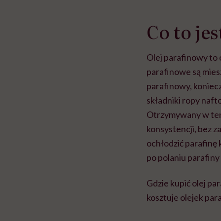
Co to je
Olej parafinowy to
parafinowe są mie
parafinowy, koniec
składniki ropy naft
Otrzymywany w ten 
konsystencji, bez z
ochłodzić parafinę 
po polaniu parafin
Gdzie kupić olej pa
kosztuje olejek para