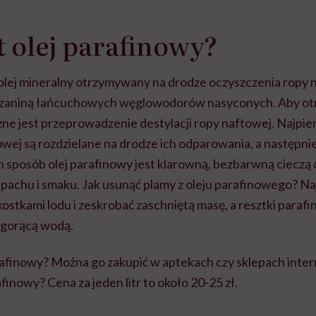
st olej parafinowy?
 olej mineralny otrzymywany na drodze oczyszczenia ropy 
szaniną łańcuchowych węglowodorów nasyconych. Aby otr
zne jest przeprowadzenie destylacji ropy naftowej. Najpi
owej są rozdzielane na drodze ich odparowania, a następnie
sposób olej parafinowy jest klarowną, bezbarwną cieczą o
apachu i smaku. Jak usunąć plamy z oleju parafinowego? Naj
kostkami lodu i zeskrobać zaschniętą masę, a resztki parafi
y gorącą wodą.
rafinowy? Można go zakupić w aptekach czy sklepach inter
finowy? Cena za jeden litr to około 20-25 zł.