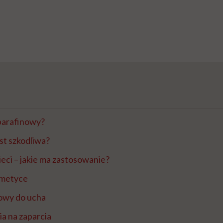
 parafinowy?
est szkodliwa?
ieci – jakie ma zastosowanie?
smetyce
nowy do ucha
ia na zaparcia