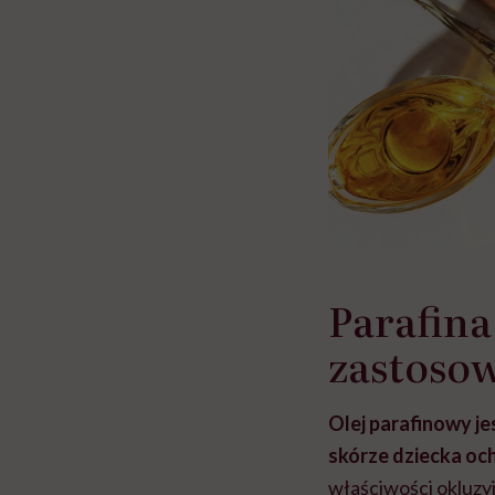
Parafina 
zastoso
Olej parafinowy j
skórze dziecka och
właściwości okluzyj