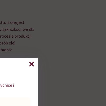
, iż olej jest
iązki szkodliwe dla
rocesie produkcji
osób olej
kładnik
ychice i