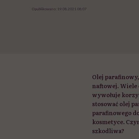
Opublikowano:
19.08.2021 08:07
Olej parafinowy,
naftowej. Wiele
wywołuje korzys
stosować olej pa
parafinowego do
kosmetyce. Czym 
szkodliwa?