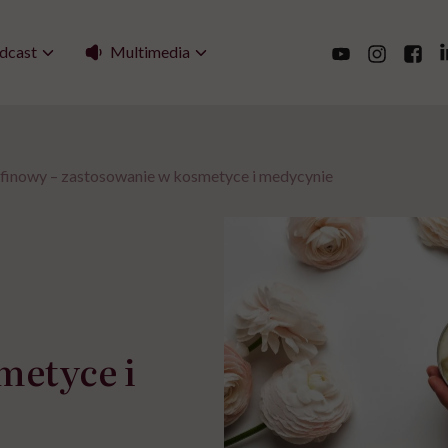
Multimedia
dcast
afinowy – zastosowanie w kosmetyce i medycynie
metyce i