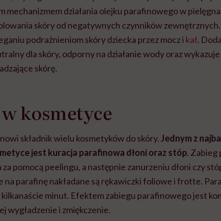
ym mechanizmem działania olejku parafinowego w pielęgnac
izolowania skóry od negatywnych czynników zewnętrznyc
eganiu podrażnieniom skóry dziecka przez mocz i
kał
. Doda
tralny dla skóry, odporny na działanie wody oraz wykazuje
adzające skórę.
a w kosmetyce
anowi składnik wielu kosmetyków do skóry.
Jednym z najba
etyce jest kuracja parafinowa dłoni oraz stóp
. Zabieg
za pomocą peelingu, a następnie zanurzeniu dłoni czy stó
e na parafinę nakładane są rękawiczki foliowe i frotte. P
ez kilkanaście minut. Efektem zabiegu parafinowego jest 
jej wygładzenie i zmiękczenie.