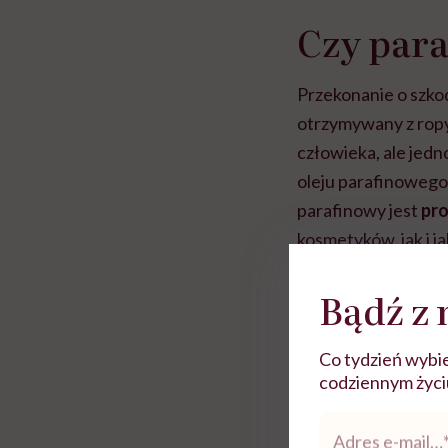
Czy para
Przekonanie o szkod
otrzymywany z ropy 
człowieka, ale jedn
oleju parafinowego 
parafinowy jest
pro
kosmetyków, jak i 
Rolki
Bądź z 
Co tydzień wybie
codziennym życiu.
Adres
e-