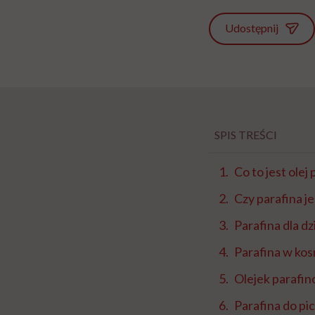
Udostępnij
SPIS TREŚCI
Co to jest olej
Czy parafina j
Parafina dla dz
Parafina w ko
Olejek parafi
Parafina do pic