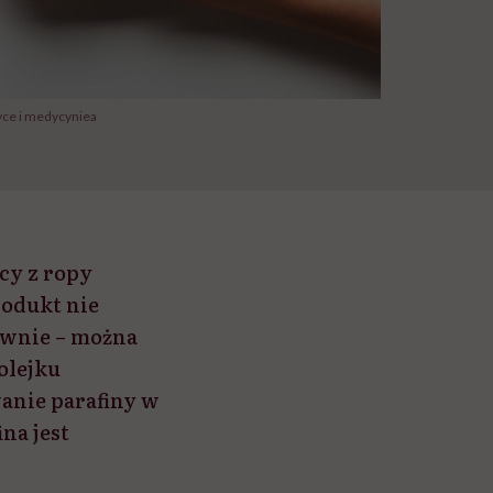
yce i medycyniea
ący z ropy
rodukt nie
iwnie – można
olejku
anie parafiny w
na jest