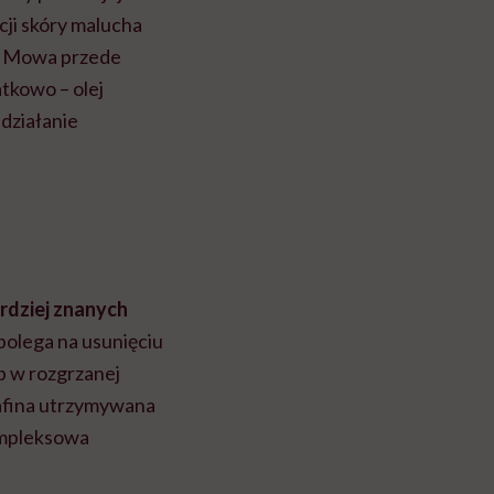
ji skóry malucha
h. Mowa przede
tkowo – olej
 działanie
rdziej znanych
 polega na usunięciu
p w rozgrzanej
arafina utrzymywana
kompleksowa