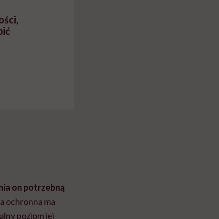
ości,
pić
nia on potrzebną
era ochronna ma
alny poziom jej