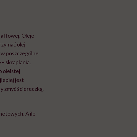
naftowej. Oleje
zymać olej
erw poszczególne
 – skraplania.
 oleistej
lepiej jest
ny zmyć ściereczką,
netowych. A ile