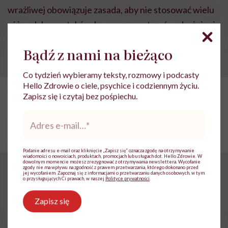
wrażliwej obowiązuje zasada, aby nie stosować wielu
różnych kosmetyków, bo mogą zaostrzyć podrażnienie
skóry. Przy nakładaniu preparatów należy też unikać
Bądź z nami na bieżąco
niepotrzebnego pocierania skóry.
Co tydzień wybieramy teksty, rozmowy i podcasty
Hello Zdrowie o ciele, psychice i codziennym życiu.
POLECAMY
Zapisz się i czytaj bez pośpiechu.
Aromaterapia w domu? To
prostsze niż myślisz!
Adres
Podpowiadamy, jak możesz
e-
zacząć przygodę z olejkami
mail
*
Podanie adresu e-mail oraz kliknięcie „Zapisz się” oznacza zgodę na otrzymywanie
wiadomości o nowościach, produktach, promocjach lub usługach dot. Hello Zdrowie. W
dowolnym momencie możesz zrezygnować z otrzymywania newslettera. Wycofanie
zgody nie ma wpływu na zgodność z prawem przetwarzania, którego dokonano przed
Lanolina i olej jojoba
jej wycofaniem. Zapoznaj się z informacjami o przetwarzaniu danych osobowych, w tym
o przysługujących Ci prawach, w naszej
Polityce prywatności
.
Zapisz się
Lanolina
używana jest m.in. do zabiegów fryzjerskich,
np. ondulacji chemicznej czy kuracji keratyną jako