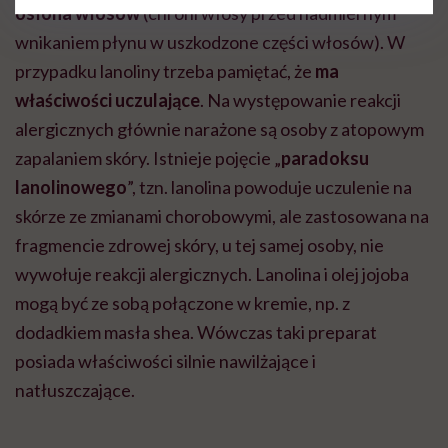
osłona włosów
(chroni włosy przed nadmiernym
wnikaniem płynu w uszkodzone części włosów). W
przypadku lanoliny trzeba pamiętać, że
ma
właściwości uczulające
. Na występowanie reakcji
alergicznych głównie narażone są osoby z atopowym
zapalaniem skóry. Istnieje pojęcie „
paradoksu
lanolinowego
”, tzn. lanolina powoduje uczulenie na
skórze ze zmianami chorobowymi, ale zastosowana na
fragmencie zdrowej skóry, u tej samej osoby, nie
wywołuje reakcji alergicznych. Lanolina i olej jojoba
mogą być ze sobą połączone w kremie, np. z
dodadkiem masła shea. Wówczas taki preparat
posiada właściwości silnie nawilżające i
natłuszczające.