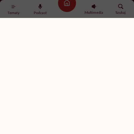
Strona główna
Zapisz się
Multimedia
Szukaj
Tematy
Podcast
Newsletter Hello Zdrowie
O nas
Archiwum artykułów
Polityka prywatności
Zmiana ustawień prywatności
Kontakt
Skontaktuj się z nami
Fundacja Hello Zdrowie
ul. Poleczki 35
02-822 Warszawa