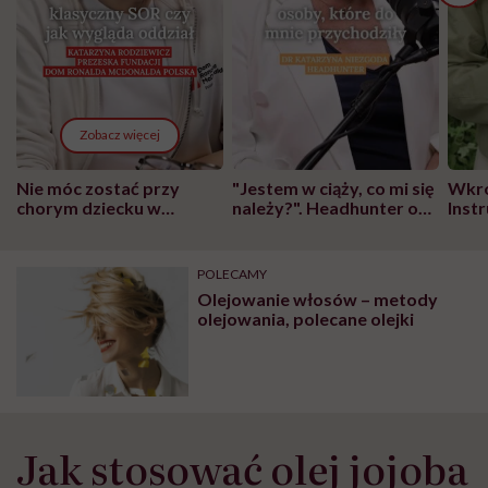
Zobacz więcej
Nie móc zostać przy
"Jestem w ciąży, co mi się
Wkró
chorym dziecku w
należy?". Headhunter o
Inst
szpitalu to tortura.
zmianie pokoleniowej u
atak
"Przeszkadzać w tym
kobiet w ciąży na rynku
wars
może chyba tylko
pracy
eksp
POLECAMY
głupota i brak
Olejowanie włosów – metody
wyobraźni"
olejowania, polecane olejki
Jak stosować olej jojoba