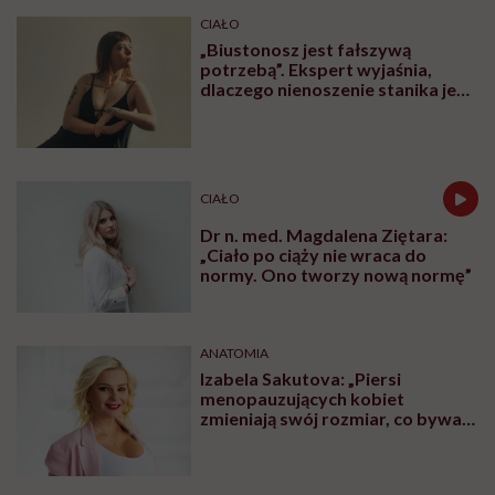
CIAŁO
„Biustonosz jest fałszywą
potrzebą”. Ekspert wyjaśnia,
dlaczego nienoszenie stanika jest
zdrowsze dla piersi
CIAŁO
Dr n. med. Magdalena Ziętara:
„Ciało po ciąży nie wraca do
normy. Ono tworzy nową normę”
ANATOMIA
Izabela Sakutova: „Piersi
menopauzujących kobiet
zmieniają swój rozmiar, co bywa
dla wielu pań zaskoczeniem”