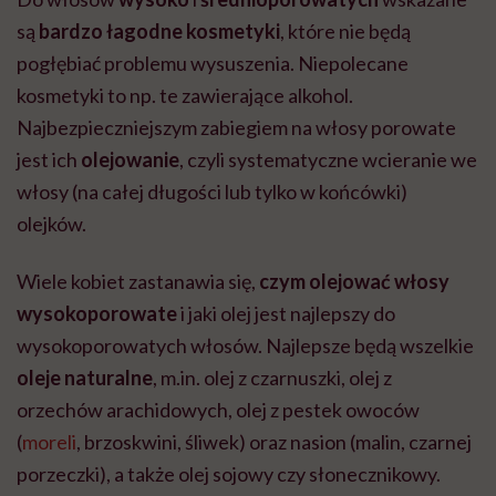
są
bardzo łagodne kosmetyki
, które nie będą
pogłębiać problemu wysuszenia. Niepolecane
kosmetyki to np. te zawierające alkohol.
Najbezpieczniejszym zabiegiem na włosy porowate
jest ich
olejowanie
, czyli systematyczne wcieranie we
włosy (na całej długości lub tylko w końcówki)
olejków.
Wiele kobiet zastanawia się,
czym olejować włosy
wysokoporowate
i jaki olej jest najlepszy do
wysokoporowatych włosów. Najlepsze będą wszelkie
oleje naturalne
, m.in. olej z czarnuszki, olej z
orzechów arachidowych, olej z pestek owoców
(
moreli
, brzoskwini, śliwek) oraz nasion (malin, czarnej
porzeczki), a także olej sojowy czy słonecznikowy.