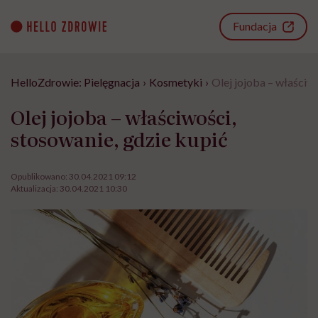
Go
to
Fundacja
content
HelloZdrowie: Pielęgnacja
›
Kosmetyki
›
Olej jojoba – właściw
Olej jojoba – właściwości,
stosowanie, gdzie kupić
Opublikowano:
30.04.2021 09:12
Aktualizacja:
30.04.2021 10:30