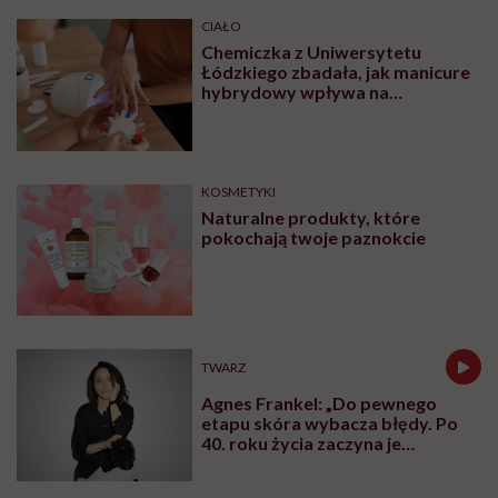
CIAŁO
Chemiczka z Uniwersytetu
Łódzkiego zbadała, jak manicure
hybrydowy wpływa na
paznokcie. „Pod tą piękną
warstwą zachodzą procesy
chemiczne”
KOSMETYKI
Naturalne produkty, które
pokochają twoje paznokcie
TWARZ
Agnes Frankel: „Do pewnego
etapu skóra wybacza błędy. Po
40. roku życia zaczyna je
zapamiętywać”