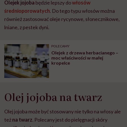
Olejek jojoba
będzie lepszy do
włosów
średnioporowatych
. Do tego typu włosów można
również zastosować oleje rycynowe, słonecznikowe,
lniane, z pestek dyni.
POLECAMY
Olejek z drzewa herbacianego –
moc właściwości w małej
kropelce
Olej jojoba na twarz
Olej jojoba może być stosowany nie tylko na włosy ale
też
na twarz
. Polecany jest do pielęgnacji skóry