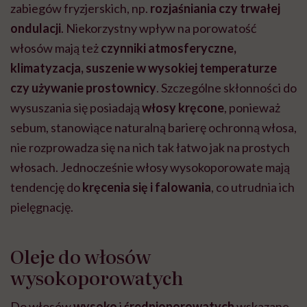
zabiegów fryzjerskich, np.
rozjaśniania czy trwałej
ondulacji
. Niekorzystny wpływ na porowatość
włosów mają też
czynniki atmosferyczne,
klimatyzacja, suszenie w wysokiej temperaturze
czy używanie prostownicy
. Szczególne skłonności do
wysuszania się posiadają
włosy kręcone
, ponieważ
sebum, stanowiące naturalną barierę ochronną włosa,
nie rozprowadza się na nich tak łatwo jak na prostych
włosach. Jednocześnie włosy wysokoporowate mają
tendencję do
kręcenia się i falowania
, co utrudnia ich
pielęgnację.
Oleje do włosów
wysokoporowatych
Do włosów
wysoko
i
średnioporowatych
wskazane