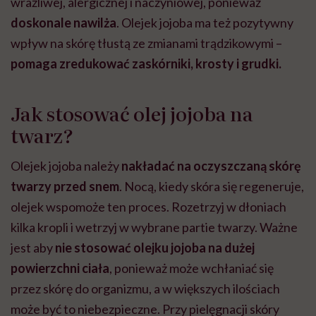
wrażliwej, alergicznej i naczyniowej, ponieważ
doskonale nawilża
. Olejek jojoba ma też pozytywny
wpływ na skórę tłustą ze zmianami trądzikowymi –
pomaga zredukować zaskórniki, krosty i grudki.
Jak stosować olej jojoba na
twarz?
Olejek jojoba należy
nakładać na oczyszczaną skórę
twarzy
przed snem
. Nocą, kiedy skóra się regeneruje,
olejek wspomoże ten proces. Rozetrzyj w dłoniach
kilka kropli i wetrzyj w wybrane partie twarzy. Ważne
jest aby
nie stosować olejku jojoba na dużej
powierzchni
ciała
, ponieważ może wchłaniać się
przez skórę do organizmu, a w większych ilościach
może być to niebezpieczne. Przy pielęgnacji skóry