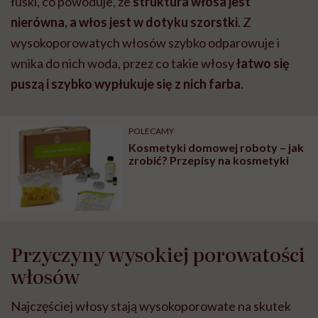
łuski, co powoduje, że
struktura włosa jest
nierówna, a włos jest w dotyku szorstki
. Z
wysokoporowatych włosów szybko odparowuje i
wnika do nich woda, przez co takie włosy
łatwo się
puszą i szybko wypłukuje się z nich farba
.
POLECAMY
Kosmetyki domowej roboty – jak
zrobić? Przepisy na kosmetyki
Przyczyny wysokiej porowatości
włosów
Najczęściej włosy stają wysokoporowate na skutek