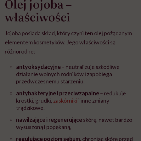
Olej jojoba –
właściwości
Jojoba posiada skład, który czyni ten olej pożądanym
elementem kosmetyków. Jego właściwości są
różnorodne:
antyoksydacyjne
– neutralizuje szkodliwe
działanie wolnych rodników i zapobiega
przedwczesnemu starzeniu,
antybakteryjne i przeciwzapalne
– redukuje
krostki, grudki,
zaskórniki
i inne zmiany
trądzikowe,
nawilżające i regenerujące
skórę, nawet bardzo
wysuszoną i popękaną,
regulujące poziom sebum
, chroniąc skórę przed