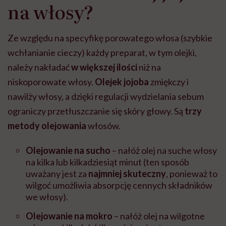
na włosy?
Ze względu na specyfikę porowatego włosa (szybkie
wchłanianie cieczy) każdy preparat, w tym olejki,
należy nakładać
w większej ilości
niż na
niskoporowate włosy.
Olejek jojoba
zmiękczy i
nawilży włosy, a dzięki regulacji wydzielania sebum
ograniczy przetłuszczanie się skóry głowy. Są
trzy
metody olejowania
włosów.
Olejowanie na sucho
– nałóż olej na suche włosy
na kilka lub kilkadziesiąt minut (ten sposób
uważany jest za
najmniej skuteczny
, ponieważ to
wilgoć umożliwia absorpcję cennych składników
we włosy).
Olejowanie na mokro
– nałóż olej na wilgotne