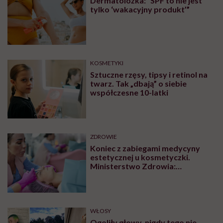
Dermatolożka: “SPF to nie jest
tylko ‘wakacyjny produkt’”
KOSMETYKI
Sztuczne rzęsy, tipsy i retinol na
twarz. Tak „dbają” o siebie
współczesne 10-latki
ZDROWIE
Koniec z zabiegami medycyny
estetycznej u kosmetyczki.
Ministerstwo Zdrowia:
„Uprawnienia takie posiadają
wyłącznie lekarze”
WŁOSY
Ogoliły głowy, nigdy tego nie