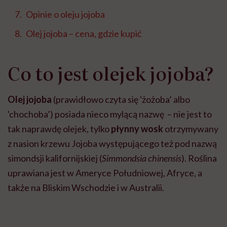
Opinie o oleju jojoba
Olej jojoba – cena, gdzie kupić
Co to jest olejek jojoba?
Olej
jojoba
(prawidłowo czyta się 'żożoba’ albo
'chochoba’) posiada nieco mylącą nazwę – nie jest to
tak naprawdę olejek, tylko
płynny
wosk
otrzymywany
z nasion krzewu Jojoba występującego też pod nazwą
simondsji kalifornijskiej (
Simmondsia chinensis
). Roślina
uprawiana jest w Ameryce Południowej, Afryce, a
także na Bliskim Wschodzie i w Australii.