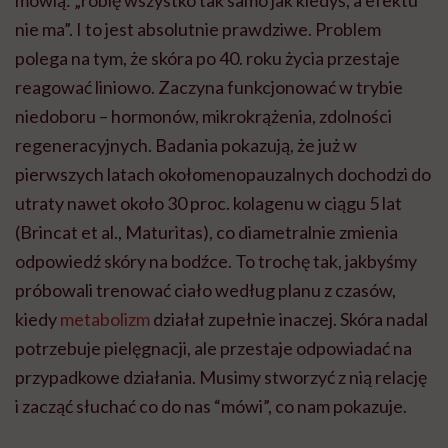
mówią: „robię wszystko tak samo jak kiedyś, a efektu
nie ma”. I to jest absolutnie prawdziwe. Problem
polega na tym, że skóra po 40. roku życia przestaje
reagować liniowo. Zaczyna funkcjonować w trybie
niedoboru – hormonów, mikrokrążenia, zdolności
regeneracyjnych. Badania pokazują, że już w
pierwszych latach okołomenopauzalnych dochodzi do
utraty nawet około 30 proc. kolagenu w ciągu 5 lat
(Brincat et al., Maturitas), co diametralnie zmienia
odpowiedź skóry na bodźce. To trochę tak, jakbyśmy
próbowali trenować ciało według planu z czasów,
kiedy
metabolizm
działał zupełnie inaczej. Skóra nadal
potrzebuje pielęgnacji, ale przestaje odpowiadać na
przypadkowe działania. Musimy stworzyć z nią relację
i zacząć słuchać co do nas “mówi”, co nam pokazuje.