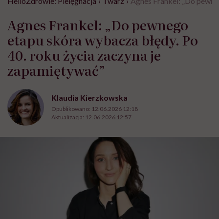
HelloZdrowie: Pielęgnacja
›
Twarz
›
Agnes Frankel: „Do pewneg
Agnes Frankel: „Do pewnego
etapu skóra wybacza błędy. Po
40. roku życia zaczyna je
zapamiętywać”
Klaudia Kierzkowska
Opublikowano:
12.06.2026 12:18
Aktualizacja:
12.06.2026 12:57