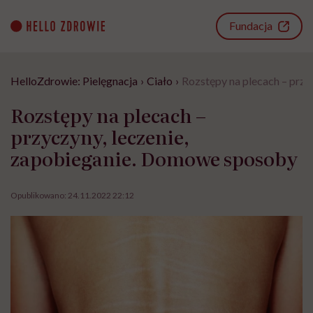
Go
to
Fundacja
content
HelloZdrowie: Pielęgnacja
›
Ciało
›
Rozstępy na plecach – prz
Rozstępy na plecach –
przyczyny, leczenie,
zapobieganie. Domowe sposoby
Opublikowano:
24.11.2022 22:12