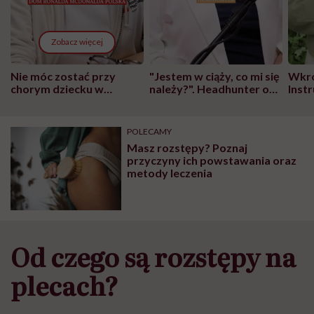
Zobacz więcej
Nie móc zostać przy
"Jestem w ciąży, co mi się
Wkró
chorym dziecku w
należy?". Headhunter o
Inst
szpitalu to tortura.
zmianie pokoleniowej u
atak
"Przeszkadzać w tym
kobiet w ciąży na rynku
wars
może chyba tylko
pracy
eksp
POLECAMY
głupota i brak
Masz rozstępy? Poznaj
wyobraźni"
przyczyny ich powstawania oraz
metody leczenia
Od czego są rozstępy na
plecach?