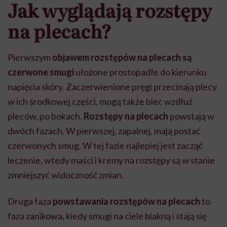
Jak wyglądają rozstępy
na plecach?
Pierwszym
objawem rozstępów na plecach
są
czerwone smugi
ułożone prostopadłe do kierunku
napięcia skóry. Zaczerwienione pręgi przecinają plecy
w ich środkowej części, mogą także biec wzdłuż
pleców, po bokach.
Rozstępy na plecach
powstają w
dwóch fazach. W pierwszej, zapalnej, mają postać
czerwonych smug. W tej fazie najlepiej jest zacząć
leczenie, wtedy maści i kremy na rozstępy są w stanie
zmniejszyć widoczność zmian.
Druga faza
powstawania rozstępów na plecach
to
faza zanikowa, kiedy smugi na ciele blakną i stają się