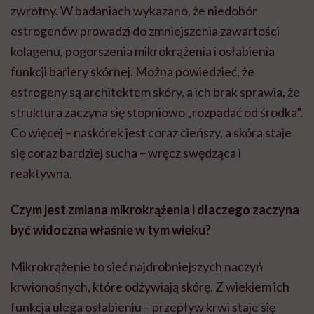
zwrotny. W badaniach wykazano, że niedobór
estrogenów prowadzi do zmniejszenia zawartości
kolagenu, pogorszenia mikrokrążenia i osłabienia
funkcji bariery skórnej. Można powiedzieć, że
estrogeny są architektem skóry, a ich brak sprawia, że
struktura zaczyna się stopniowo „rozpadać od środka”.
Co więcej – naskórek jest coraz cieńszy, a skóra staje
się coraz bardziej sucha – wręcz swędząca i
reaktywna.
Czym jest zmiana mikrokrążenia i dlaczego zaczyna
być widoczna właśnie w tym wieku?
Mikrokrążenie to sieć najdrobniejszych naczyń
krwionośnych, które odżywiają skórę. Z wiekiem ich
funkcja ulega osłabieniu – przepływ krwi staje się