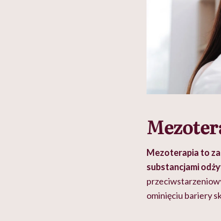
Mezoter
Mezoterapia to zab
substancjami odż
przeciwstarzeniow
ominięciu bariery s