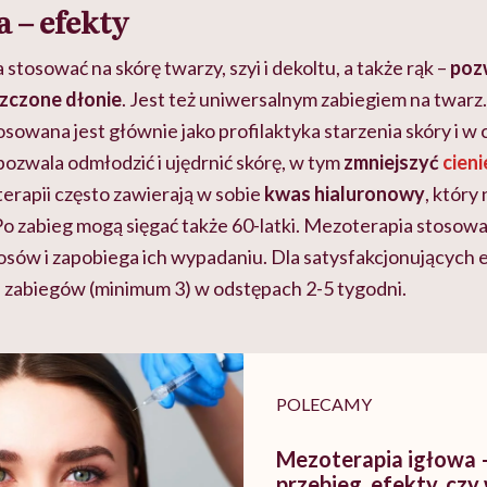
 – efekty
tosować na skórę twarzy, szyi i dekoltu, a także rąk –
poz
zczone dłonie
. Jest też uniwersalnym zabiegiem na twar
osowana jest głównie jako profilaktyka starzenia skóry i w c
pozwala odmłodzić i ujędrnić skórę, w tym
zmniejszyć
cien
erapii często zawierają w sobie
kwas hialuronowy
, który 
 Po zabieg mogą sięgać także
60-latki.
Mezoterapia stosowa
sów i zapobiega ich wypadaniu. Dla satysfakcjonujących
ii zabiegów (minimum 3) w odstępach 2-5 tygodni.
POLECAMY
Mezoterapia igłowa 
przebieg, efekty, czy