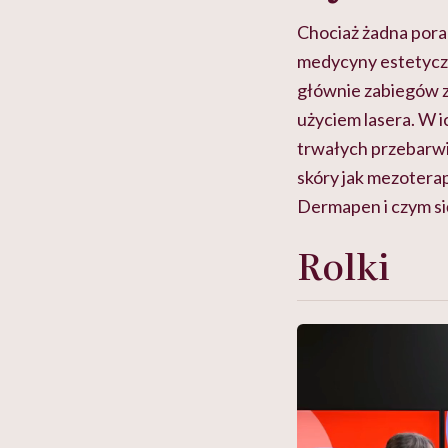
Chociaż
żadna pora 
medycyny estetyczn
głównie zabiegów z
u
życiem lasera.
W i
trwałych przebarwie
skóry jak mezoterap
Dermapen i czym si
Rolki