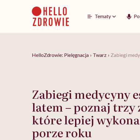
Go
to
content
Tematy
Po
HelloZdrowie: Pielęgnacja
›
Twarz
›
Zabiegi medyc
Zabiegi medycyny e
latem – poznaj trzy 
które lepiej wykona
porze roku