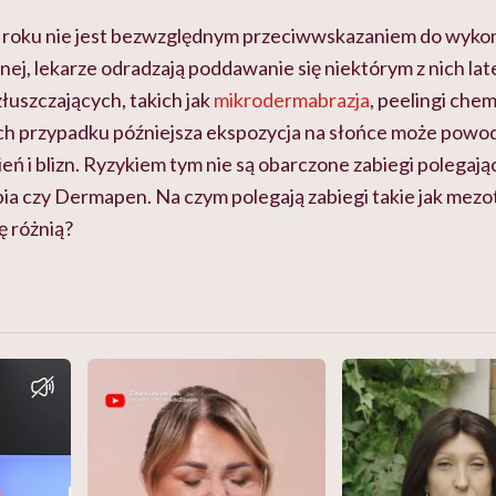
roku nie jest
bezwzględnym przeciwwskazaniem do wyko
ej, lekarze odradzają poddawanie się niektórym z nich la
łuszczających, takich jak
mikrodermabrazja
, peelingi chem
ch przypadku późniejsza ekspozycja na słońce może pow
ń i blizn. Ryzykiem tym nie są obarczone zabiegi polegaj
ia czy Dermapen. Na czym polegają zabiegi takie jak mezo
ę różnią?