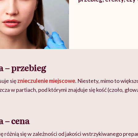
a – przebieg
suje się
znieczulenie miejscowe
. Niestety, mimo to większ
cza w partiach, pod którymi znajduje się kość (czoło, głow
 – cena
ię
różnią si
ę
w zależności od jakości wstrzykiwanego prepa