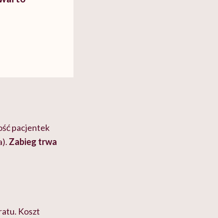
ość pacjentek
a).
Zabieg trwa
ratu. Koszt