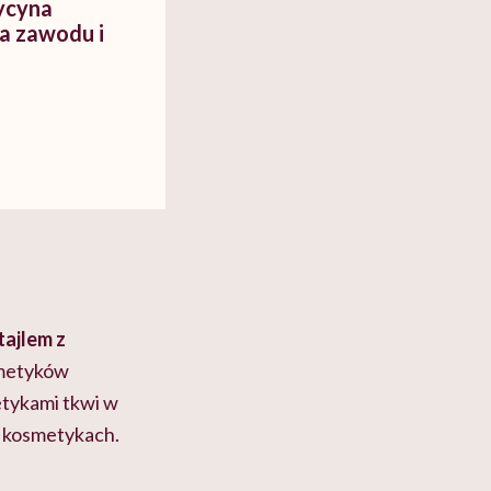
ycyna
a zawodu i
tajlem z
osmetyków
etykami
tkwi w
w kosmetykach.