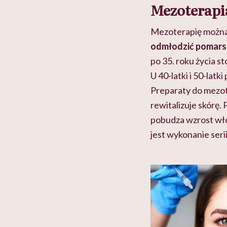
Mezoterapia
Mezoterapię można s
odmłodzić pomars
po 35. roku życia st
U 40-latki i 50-latki
Preparaty do mezot
rewitalizuje skórę.
pobudza wzrost wło
jest wykonanie ser