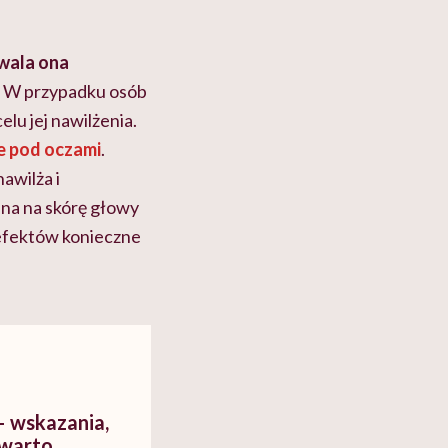
wala ona
z. W przypadku
osób
elu jej nawilżenia.
ie pod oczami
.
nawilża i
na na skórę głowy
 efektów konieczne
– wskazania,
 warto