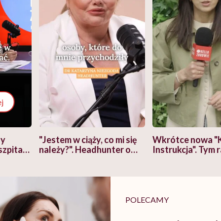
j
zy
"Jestem w ciąży, co mi się
Wkrótce nowa "
szpitalu
należy?". Headhunter o
Instrukcja". Tym 
szkadzać
zmianie pokoleniowej u
atakach paniki. Z
tylko
kobiet w ciąży na rynku
warsztat pacjen
braźni"
pracy
ekspercki
POLECAMY