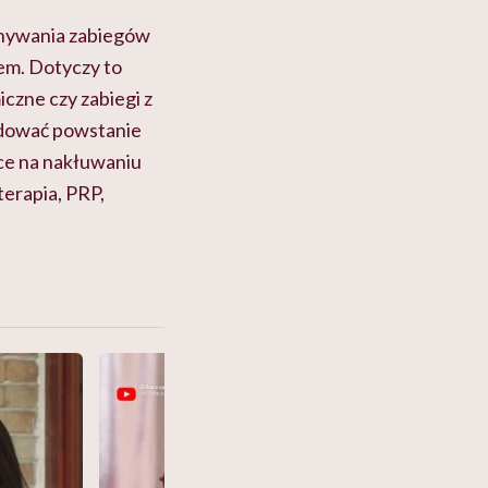
nywania zabiegów
tem. Dotyczy to
iczne czy zabiegi z
odować powstanie
ące na nakłuwaniu
terapia, PRP,