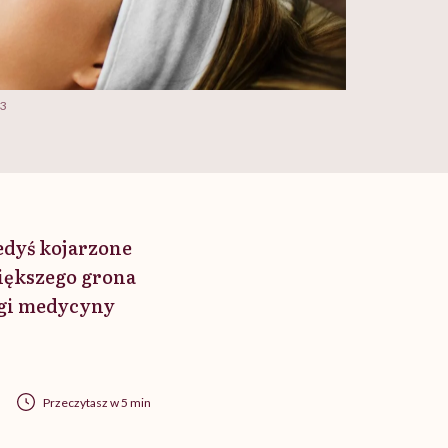
 3
edyś kojarzone
większego grona
egi medycyny
Przeczytasz w 5 min