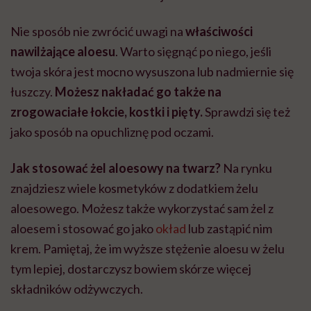
Nie sposób nie zwrócić uwagi na
właściwości
nawilżające aloesu
. Warto sięgnąć po niego, jeśli
twoja skóra jest mocno wysuszona lub nadmiernie się
łuszczy.
Możesz nakładać go także na
zrogowaciałe łokcie, kostki i pięty.
Sprawdzi się też
jako sposób na opuchliznę pod oczami.
Jak stosować żel aloesowy na twarz?
Na rynku
znajdziesz wiele kosmetyków z dodatkiem żelu
aloesowego. Możesz także wykorzystać sam żel z
aloesem i stosować go jako
okład
lub zastąpić nim
krem. Pamiętaj, że im wyższe stężenie aloesu w żelu
tym lepiej, dostarczysz bowiem skórze więcej
składników odżywczych.