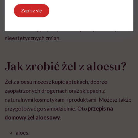
swędzenia. Aloes to także
sposób na uciążliwe
Zapisz się
potówki na plecach
, które przytrafiają się nie tylko
dzieciom, ale i dorosłym. Udrażnia on gruczoły potowe
i działa tonizująco, dzięki czemu pozbędziesz się
nieestetycznych zmian.
Jak zrobić żel z aloesu?
Żel z aloesu możesz kupić aptekach, dobrze
zaopatrzonych drogeriach oraz sklepach z
naturalnymi kosmetykami i produktami. Możesz także
przygotować go samodzielnie. Oto
przepis na
domowy żel aloesowy
:
aloes,