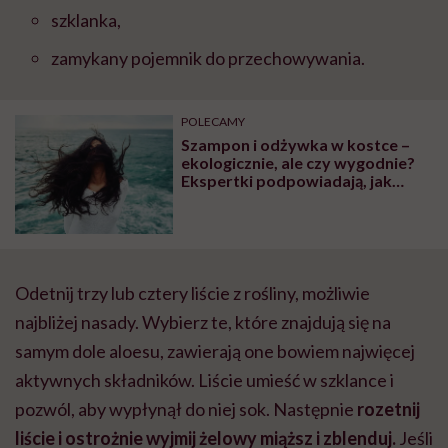
szklanka,
zamykany pojemnik do przechowywania.
POLECAMY
Szampon i odżywka w kostce –
ekologicznie, ale czy wygodnie?
Ekspertki podpowiadają, jak
używać tych kosmetyków
Odetnij trzy lub cztery liście z rośliny, możliwie
najbliżej nasady. Wybierz te, które znajdują się na
samym dole aloesu, zawierają one bowiem najwięcej
aktywnych składników. Liście umieść w szklance i
pozwól, aby wypłynął do niej sok. Następnie
rozetnij
liście i ostrożnie wyjmij żelowy miąższ i zblenduj.
Jeśli