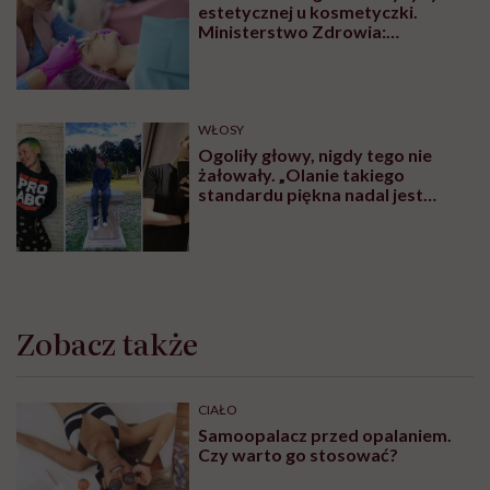
estetycznej u kosmetyczki.
Ministerstwo Zdrowia:
„Uprawnienia takie posiadają
wyłącznie lekarze”
WŁOSY
Ogoliły głowy, nigdy tego nie
żałowały. „Olanie takiego
standardu piękna nadal jest
czymś wyzwalającym”
Zobacz także
CIAŁO
Samoopalacz przed opalaniem.
Czy warto go stosować?