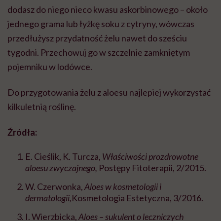
dodasz do niego nieco kwasu askorbinowego – około
jednego grama lub łyżkę soku z cytryny, wówczas
przedłużysz przydatność żelu nawet do sześciu
tygodni. Przechowuj go w szczelnie zamkniętym
pojemniku w lodówce.
Do przygotowania żelu z aloesu najlepiej wykorzystać
kilkuletnią roślinę.
Źródła:
E. Cieślik, K. Turcza,
Właściwości prozdrowotne
aloesu zwyczajnego,
Postępy Fitoterapii, 2/2015.
W. Czerwonka,
Aloes w kosmetologii i
dermatologii,
Kosmetologia Estetyczna, 3/2016.
I. Wierzbicka,
Aloes – sukulent o leczniczych