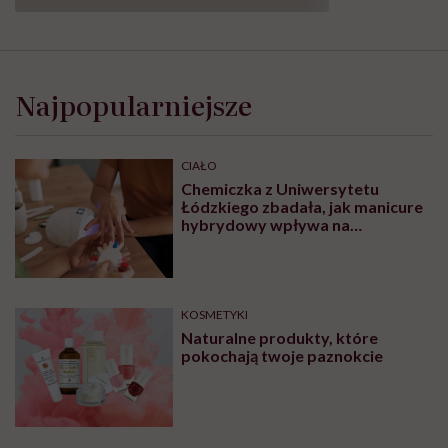
Najpopularniejsze
CIAŁO
Chemiczka z Uniwersytetu
Łódzkiego zbadała, jak manicure
hybrydowy wpływa na
paznokcie. „Pod tą piękną
warstwą zachodzą procesy
chemiczne”
KOSMETYKI
Naturalne produkty, które
pokochają twoje paznokcie