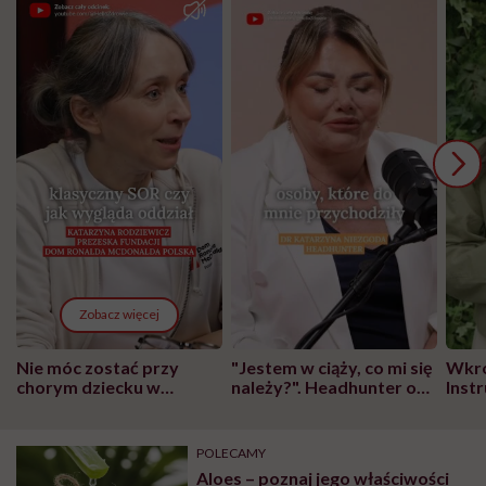
Zobacz więcej
Nie móc zostać przy
"Jestem w ciąży, co mi się
Wkró
chorym dziecku w
należy?". Headhunter o
Inst
szpitalu to tortura.
zmianie pokoleniowej u
atak
"Przeszkadzać w tym
kobiet w ciąży na rynku
wars
może chyba tylko
pracy
eksp
POLECAMY
głupota i brak
Aloes – poznaj jego właściwości
wyobraźni"