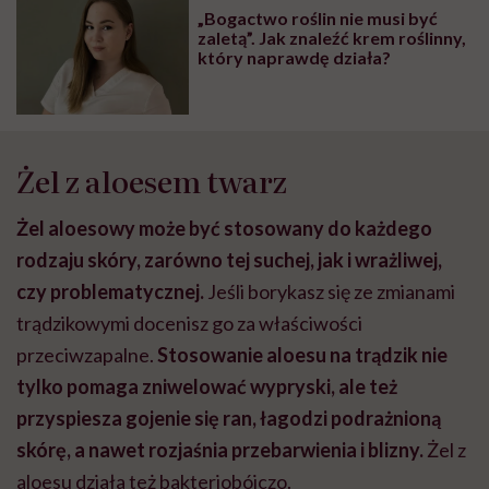
„Bogactwo roślin nie musi być
zaletą”. Jak znaleźć krem roślinny,
który naprawdę działa?
Żel z aloesem twarz
Żel aloesowy może być stosowany do każdego
rodzaju skóry, zarówno tej suchej, jak i wrażliwej,
czy problematycznej.
Jeśli borykasz się ze zmianami
trądzikowymi docenisz go za właściwości
przeciwzapalne.
Stosowanie aloesu na trądzik nie
tylko pomaga zniwelować wypryski, ale też
przyspiesza gojenie się ran, łagodzi podrażnioną
skórę, a nawet rozjaśnia przebarwienia i blizny.
Żel z
aloesu działa też bakteriobójczo.