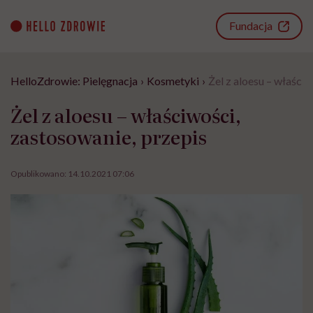
Go
to
Fundacja
content
HelloZdrowie: Pielęgnacja
›
Kosmetyki
›
Żel z aloesu – właści
Żel z aloesu – właściwości,
zastosowanie, przepis
Opublikowano:
14.10.2021 07:06