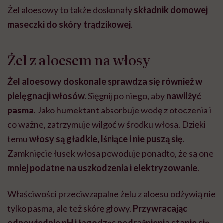
Żel aloesowy to także doskonały
składnik domowej
maseczki do skóry trądzikowej
.
Żel z aloesem na włosy
Żel aloesowy doskonale sprawdza się również w
pielęgnacji włosów.
Sięgnij po niego, aby
nawilżyć
pasma
. Jako humektant absorbuje wodę z otoczenia i
co ważne, zatrzymuje wilgoć w środku włosa. Dzięki
temu
włosy są gładkie, lśniące i nie puszą się
.
Zamknięcie łusek włosa powoduje ponadto, że są one
mniej podatne na uszkodzenia i elektryzowanie
.
Właściwości przeciwzapalne żelu z aloesu odżywią nie
tylko pasma, ale też skórę głowy.
Przywracając
odpowiednie pH i łagodząc podrażnienia stanie się