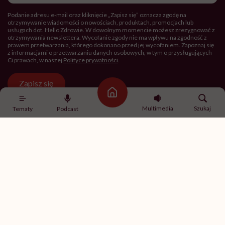
Podanie adresu e-mail oraz kliknięcie „Zapisz się” oznacza zgodę na
otrzymywanie wiadomości o nowościach, produktach, promocjach lub
usługach dot. Hello Zdrowie. W dowolnym momencie możesz zrezygnować z
otrzymywania newslettera. Wycofanie zgody nie ma wpływu na zgodność z
prawem przetwarzania, którego dokonano przed jej wycofaniem. Zapoznaj się
z informacjami o przetwarzaniu danych osobowych, w tym o przysługujących
Ci prawach, w naszej
Polityce prywatności
.
Zapisz się
Strona główna
Multimedia
Szukaj
Tematy
Podcast
Newsletter Hello Zdrowie
O nas
Archiwum artykułów
Polityka prywatności
Zmiana ustawień prywatności
Kontakt