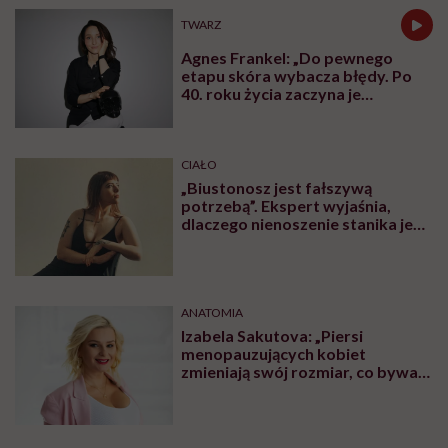
TWARZ
Agnes Frankel: „Do pewnego
etapu skóra wybacza błędy. Po
40. roku życia zaczyna je
zapamiętywać”
CIAŁO
„Biustonosz jest fałszywą
potrzebą”. Ekspert wyjaśnia,
dlaczego nienoszenie stanika jest
zdrowsze dla piersi
ANATOMIA
Izabela Sakutova: „Piersi
menopauzujących kobiet
zmieniają swój rozmiar, co bywa
dla wielu pań zaskoczeniem”