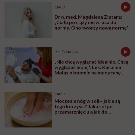
CIAŁO
Dr n. med. Magdalena Ziętara:
„Ciało po ciąży nie wraca do
normy. Ono tworzy nową normę”
PIELĘGNACJA
„Nie chcą wyglądać idealnie. Chcą
wyglądać lepiej”. Lek. Karolina
Molas o boomie na medycynę
estetyczną dla mężczyzn
CIAŁO
Moczenie nóg w soli – jakie są
tego korzyści? Jaka sól po
przemarznięciu a jak do
oczyszczania?