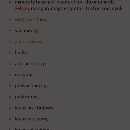
minerały takie jak: wapń, chlor, chrom, miedź,
żelazo
, mangan, magnez, potas, fosfor, sód, cynk,
węglowodany
,
sacharydy,
aminokwasy
,
białka,
antrachinony,
enzymy,
polisacharydy,
polifenole,
kwas arachidowy,
kwas moczowy,
kwas salicylowy.