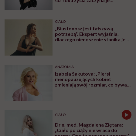
40. roku życia zaczyna je
zapamiętywać”
CIAŁO
„Biustonosz jest fałszywą
potrzebą”. Ekspert wyjaśnia,
dlaczego nienoszenie stanika jest
zdrowsze dla piersi
ANATOMIA
Izabela Sakutova: „Piersi
menopauzujących kobiet
zmieniają swój rozmiar, co bywa
dla wielu pań zaskoczeniem”
CIAŁO
Dr n. med. Magdalena Ziętara:
„Ciało po ciąży nie wraca do
normy. Ono tworzy nową normę”