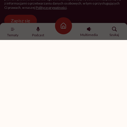
z informacjami o przetwarzaniu danych osobowych, w tym o przysługujących
Ci prawach, w naszej
Polityce prywatności
.
Zapisz się
Strona główna
Multimedia
Szukaj
Tematy
Podcast
Newsletter Hello Zdrowie
O nas
Archiwum artykułów
Polityka prywatności
Zmiana ustawień prywatności
Kontakt
Skontaktuj się z nami