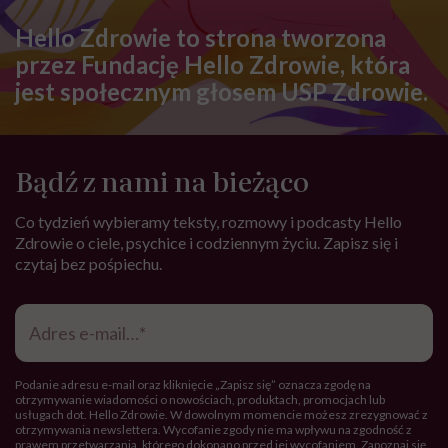
Hello Zdrowie to strona tworzona
przez Fundację Hello Zdrowie, która
jest społecznym głosem USP Zdrowie.
Bądź z nami na bieżąco
Co tydzień wybieramy teksty, rozmowy i podcasty Hello
Zdrowie o ciele, psychice i codziennym życiu. Zapisz się i
czytaj bez pośpiechu.
Adres
e-
mail
*
Podanie adresu e-mail oraz kliknięcie „Zapisz się” oznacza zgodę na
otrzymywanie wiadomości o nowościach, produktach, promocjach lub
usługach dot. Hello Zdrowie. W dowolnym momencie możesz zrezygnować z
otrzymywania newslettera. Wycofanie zgody nie ma wpływu na zgodność z
prawem przetwarzania, którego dokonano przed jej wycofaniem. Zapoznaj się