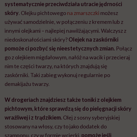
systematycznie przeciwdziała utracie jędrności
skóry
. Olejku pichtowego
na zmarszczki
możesz
używać samodzielnie, w połączeniu z kremem lub z
innymi olejkami – najlepiej nawilżającymi. Walczysz z
niedoskonałościami skóry?
Olejek na zaskórniki
pomoże ci pozbyć się nieestetycznych zmian.
Połącz
go z olejkiem migdałowym, nałóż na wacik i przecieraj
nim te części twarzy, na których znajdują się
zaskórniki. Taki zabieg wykonuj regularnie po
demakijażu twarzy.
W drogeriach znajdziesz także toniki z olejkiem
pichtowym, które sprawdzą się do pielęgnacji skóry
wrażliwej i z trądzikiem.
Olej z sosny syberyjskiej
stosowany na włosy, czy to jako dodatek do
szamponu, czy w formie wcierki,
pomoże jeśli