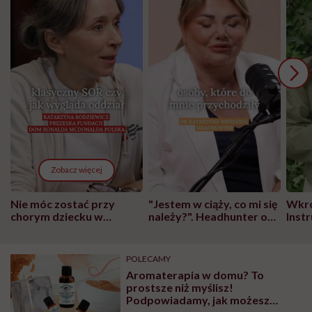
Zobacz więcej
Nie móc zostać przy
"Jestem w ciąży, co mi się
Wkró
chorym dziecku w
należy?". Headhunter o
Inst
szpitalu to tortura.
zmianie pokoleniowej u
atak
"Przeszkadzać w tym
kobiet w ciąży na rynku
wars
może chyba tylko
pracy
eksp
POLECAMY
głupota i brak
Aromaterapia w domu? To
wyobraźni"
prostsze niż myślisz!
Podpowiadamy, jak możesz