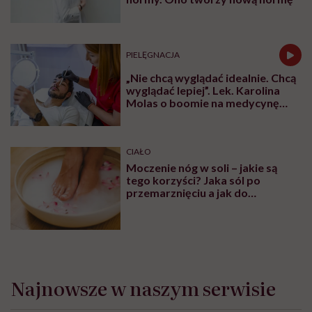
PIELĘGNACJA
„Nie chcą wyglądać idealnie. Chcą
wyglądać lepiej”. Lek. Karolina
Molas o boomie na medycynę
estetyczną dla mężczyzn
CIAŁO
Moczenie nóg w soli – jakie są
tego korzyści? Jaka sól po
przemarznięciu a jak do
oczyszczania?
Najnowsze w naszym serwisie