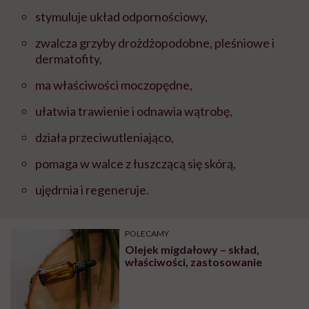
stymuluje układ odpornościowy,
zwalcza grzyby drożdżopodobne, pleśniowe i
dermatofity,
ma właściwości moczopędne,
ułatwia trawienie i odnawia wątrobę,
działa przeciwutleniająco,
pomaga w walce z łuszczącą się skórą,
ujędrnia i regeneruje.
POLECAMY
Olejek migdałowy – skład,
właściwości, zastosowanie