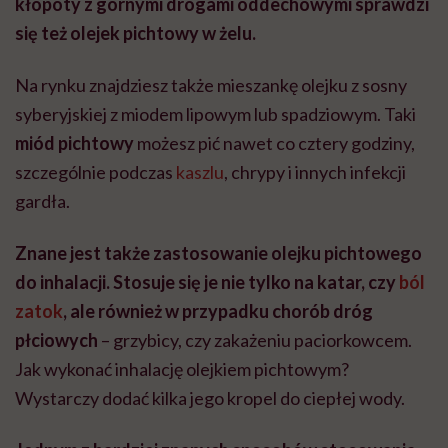
kłopoty z górnymi drogami oddechowymi sprawdzi
się też olejek pichtowy w żelu.
Na rynku znajdziesz także mieszankę olejku z sosny
syberyjskiej z miodem lipowym lub spadziowym. Taki
miód pichtowy
możesz pić nawet co cztery godziny,
szczególnie podczas
kaszlu
, chrypy i innych infekcji
gardła.
Znane jest także zastosowanie olejku pichtowego
do inhalacji.
Stosuje się je nie tylko na katar, czy
ból
zatok
, ale również w przypadku chorób dróg
płciowych
– grzybicy, czy zakażeniu paciorkowcem.
Jak wykonać inhalację olejkiem pichtowym?
Wystarczy dodać kilka jego kropel do ciepłej wody.