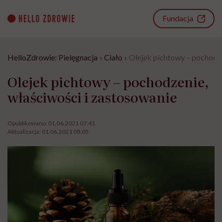
Go
to
Fundacja
content
HelloZdrowie: Pielęgnacja
›
Ciało
›
Olejek pichtowy – pochodze
Olejek pichtowy – pochodzenie,
właściwości i zastosowanie
Opublikowano:
01.06.2021 07:41
Aktualizacja:
01.06.2021 08:05