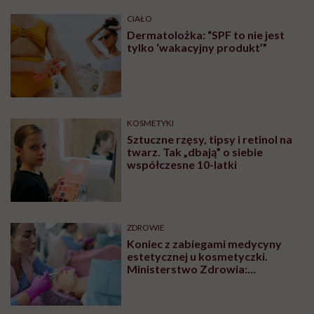
CIAŁO
Dermatolożka: “SPF to nie jest
tylko ‘wakacyjny produkt’”
KOSMETYKI
Sztuczne rzęsy, tipsy i retinol na
twarz. Tak „dbają” o siebie
współczesne 10-latki
ZDROWIE
Koniec z zabiegami medycyny
estetycznej u kosmetyczki.
Ministerstwo Zdrowia:
„Uprawnienia takie posiadają
wyłącznie lekarze”