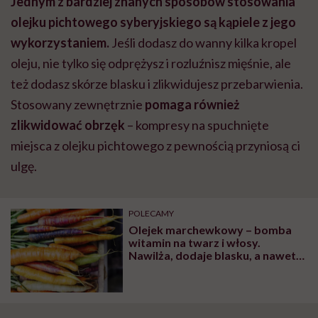
Jednym z bardziej znanych sposobów stosowania
olejku pichtowego syberyjskiego są kąpiele z jego
wykorzystaniem.
Jeśli dodasz do wanny kilka kropel
oleju, nie tylko się odprężysz i rozluźnisz mięśnie, ale
też dodasz skórze blasku i zlikwidujesz przebarwienia.
Stosowany zewnętrznie
pomaga również
zlikwidować obrzęk
– kompresy na spuchnięte
miejsca z olejku pichtowego z pewnością przyniosą ci
ulgę.
POLECAMY
Olejek marchewkowy – bomba
witamin na twarz i włosy.
Nawilża, dodaje blasku, a nawet…
zastępuje opalanie