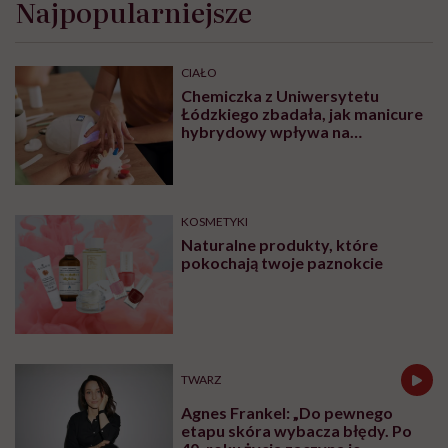
Najpopularniejsze
CIAŁO
Chemiczka z Uniwersytetu
Łódzkiego zbadała, jak manicure
hybrydowy wpływa na
paznokcie. „Pod tą piękną
warstwą zachodzą procesy
chemiczne”
KOSMETYKI
Naturalne produkty, które
pokochają twoje paznokcie
TWARZ
Agnes Frankel: „Do pewnego
etapu skóra wybacza błędy. Po