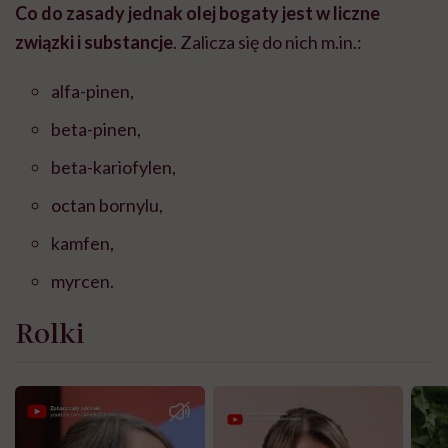
Co do zasady jednak olej bogaty jest w liczne
związki i substancje
. Zalicza się do nich m.in.:
alfa-pinen,
beta-pinen,
beta-kariofylen,
octan bornylu,
kamfen,
myrcen.
Rolki