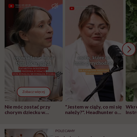
Zobacz więcej
Nie móc zostać przy
"Jestem w ciąży, co mi się
Wkró
chorym dziecku w
należy?". Headhunter o
Inst
szpitalu to tortura.
zmianie pokoleniowej u
atak
"Przeszkadzać w tym
kobiet w ciąży na rynku
wars
może chyba tylko
pracy
eksp
POLECAMY
głupota i brak