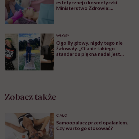
estetycznej u kosmetyczki.
Ministerstwo Zdrowia:
„Uprawnienia takie posiadają
wyłącznie lekarze”
WŁOSY
Ogoliły głowy, nigdy tego nie
żałowały. „Olanie takiego
standardu piękna nadal jest
czymś wyzwalającym”
Zobacz także
CIAŁO
Samoopalacz przed opalaniem.
Czy warto go stosować?