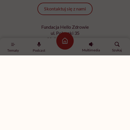
Skontaktuj się z nami
Fundacja Hello Zdrowie
ul. Poleczki 35
02-822 Warszawa
Strona główna
NIP 9512613236
Multimedia
Szukaj
Tematy
Podcast
Kontakt z redakcją
redakcja@hellozdrowie.pl
Dołącz do naszej społeczności
Właścicielem serwisu
HelloZdrowie
jest Fundacja należąca
do
USP Zdrowie sp. z o.o.
, które jest częścią
USP Group
.
Treści zawarte w serwisie HelloZdrowie mają charakter
informacyjno-edukacyjny. Jeśli potrzebujesz porady