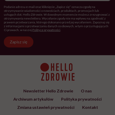
Podanie adresu e-mail oraz kliknięcie „Zapisz się” oznacza zgodę na
otrzymywanie wiadomości o nowościach, produktach, promocjach lub
usługach dot. Hello Zdrowie. W dowolnym momencie możesz zrezygnować z
otrzymywania newslettera. Wycofanie zgody nie ma wpływu na zgodność z
prawem przetwarzania, którego dokonano przed jej wycofaniem. Zapoznaj się
z informacjami o przetwarzaniu danych osobowych, w tym o przysługujących
Ci prawach, w naszej
Polityce prywatności
.
Zapisz się
Newsletter Hello Zdrowie
O nas
Archiwum artykułów
Polityka prywatności
Zmiana ustawień prywatności
Kontakt