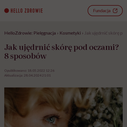
Go
to
Fundacja
content
HelloZdrowie: Pielęgnacja
›
Kosmetyki
›
Jak ujędrnić skórę p
Jak ujędrnić skórę pod oczami?
8 sposobów
Opublikowano:
18.05.2022 12:26
Aktualizacja:
28.04.2024 21:01