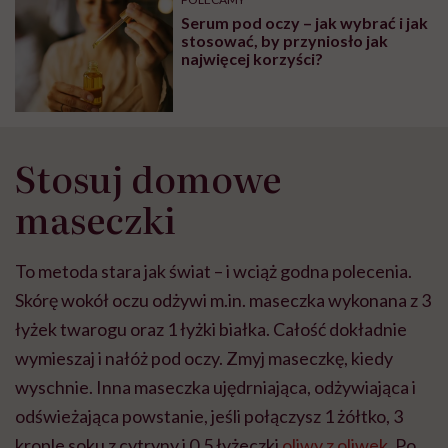
Serum pod oczy – jak wybrać i jak
stosować, by przyniosło jak
najwięcej korzyści?
Stosuj domowe
maseczki
To metoda stara jak świat – i wciąż godna polecenia.
Skórę wokół oczu odżywi m.in. maseczka wykonana z 3
łyżek twarogu oraz 1 łyżki białka. Całość dokładnie
wymieszaj i nałóż pod oczy. Zmyj maseczkę, kiedy
wyschnie. Inna maseczka ujędrniająca, odżywiająca i
odświeżająca powstanie, jeśli połączysz 1 żółtko, 3
krople soku z cytryny i 0,5 łyżeczki
oliwy z oliwek
. Po