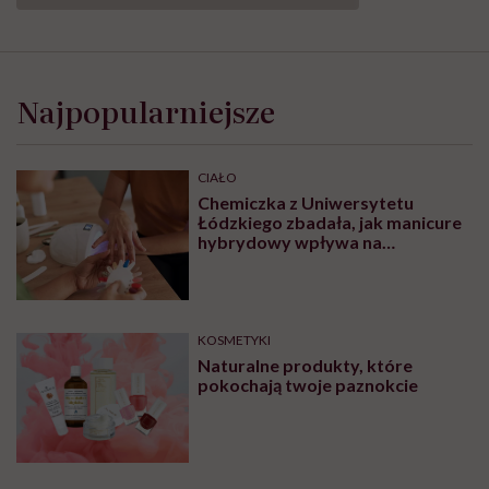
Najpopularniejsze
CIAŁO
Chemiczka z Uniwersytetu
Łódzkiego zbadała, jak manicure
hybrydowy wpływa na
paznokcie. „Pod tą piękną
warstwą zachodzą procesy
chemiczne”
KOSMETYKI
Naturalne produkty, które
pokochają twoje paznokcie