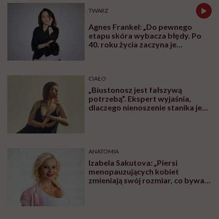
TWARZ
Agnes Frankel: „Do pewnego
etapu skóra wybacza błędy. Po
40. roku życia zaczyna je
zapamiętywać”
CIAŁO
„Biustonosz jest fałszywą
potrzebą”. Ekspert wyjaśnia,
dlaczego nienoszenie stanika jest
zdrowsze dla piersi
ANATOMIA
Izabela Sakutova: „Piersi
menopauzujących kobiet
zmieniają swój rozmiar, co bywa
dla wielu pań zaskoczeniem”