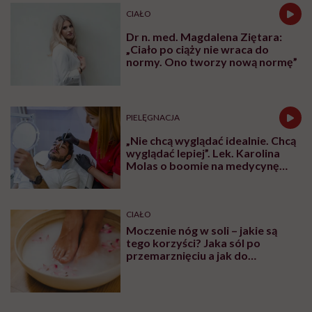
CIAŁO
Dr n. med. Magdalena Ziętara:
„Ciało po ciąży nie wraca do
normy. Ono tworzy nową normę”
PIELĘGNACJA
„Nie chcą wyglądać idealnie. Chcą
wyglądać lepiej”. Lek. Karolina
Molas o boomie na medycynę
estetyczną dla mężczyzn
CIAŁO
Moczenie nóg w soli – jakie są
tego korzyści? Jaka sól po
przemarznięciu a jak do
oczyszczania?