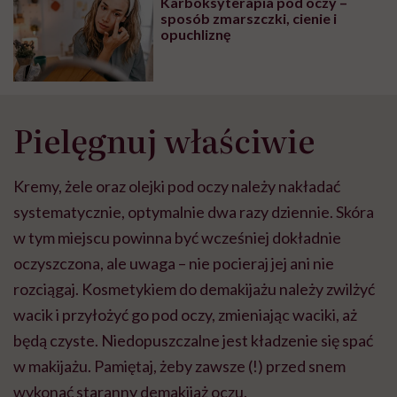
Karboksyterapia pod oczy –
wyobraźni"
sposób zmarszczki, cienie i
opuchliznę
Pielęgnuj właściwie
Kremy, żele oraz olejki pod oczy należy nakładać
systematycznie, optymalnie dwa razy dziennie. Skóra
w tym miejscu powinna być wcześniej dokładnie
oczyszczona, ale uwaga – nie pocieraj jej ani nie
rozciągaj. Kosmetykiem do demakijażu należy zwilżyć
wacik i przyłożyć go pod oczy, zmieniając waciki, aż
będą czyste. Niedopuszczalne jest kładzenie się spać
w makijażu. Pamiętaj, żeby zawsze (!) przed snem
wykonać staranny demakijaż oczu.