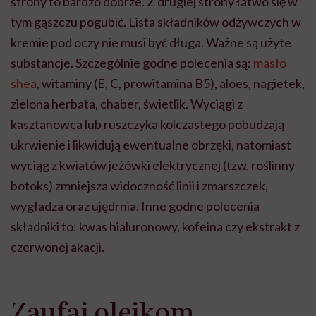
strony to bardzo dobrze. Z drugiej strony łatwo się w
tym gąszczu pogubić. Lista składników odżywczych w
kremie pod oczy nie musi być długa. Ważne są użyte
substancje. Szczególnie godne polecenia są:
masło
shea
, witaminy (E, C, prowitamina B5), aloes, nagietek,
zielona herbata, chaber, świetlik. Wyciągi z
kasztanowca lub ruszczyka kolczastego pobudzają
ukrwienie i likwidują ewentualne obrzęki, natomiast
wyciąg z kwiatów jeżówki elektrycznej (tzw. roślinny
botoks) zmniejsza widoczność linii i zmarszczek,
wygładza oraz ujędrnia. Inne godne polecenia
składniki to: kwas hialuronowy, kofeina czy ekstrakt z
czerwonej akacji.
Zaufaj olejkom