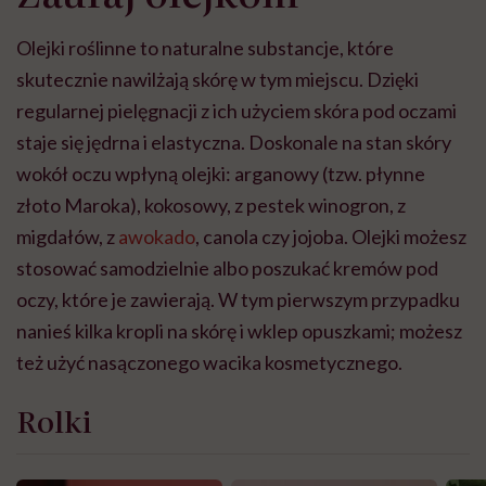
Olejki roślinne to naturalne substancje, które
skutecznie nawilżają skórę w tym miejscu. Dzięki
regularnej pielęgnacji z ich użyciem skóra pod oczami
staje się jędrna i elastyczna. Doskonale na stan skóry
wokół oczu wpłyną olejki: arganowy (tzw. płynne
złoto Maroka), kokosowy, z pestek winogron, z
migdałów, z
awokado
, canola czy jojoba. Olejki możesz
stosować samodzielnie albo poszukać kremów pod
oczy, które je zawierają. W tym pierwszym przypadku
nanieś kilka kropli na skórę i wklep opuszkami; możesz
też użyć nasączonego wacika kosmetycznego.
Rolki