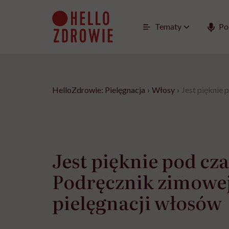
Go
to
content
Tematy
Po
HelloZdrowie: Pielęgnacja
›
Włosy
›
Jest pięknie
Jest pięknie pod cz
Podręcznik zimowe
pielęgnacji włosów