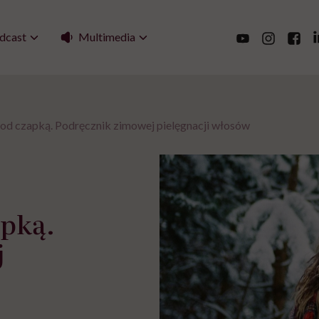
Multimedia
dcast
 pod czapką. Podręcznik zimowej pielęgnacji włosów
apką.
j