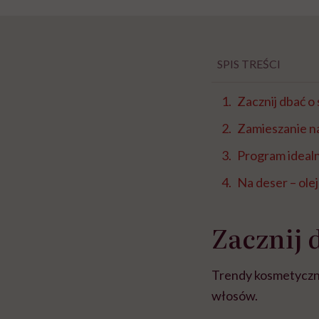
SPIS TREŚCI
Zacznij dbać o
Zamieszanie n
Program ideal
Na deser – ole
Zacznij 
Trendy kosmetyczne 
włosów.