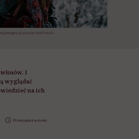
ej pielęgnacji włosów /fot.Pexels
 włosów. I
gą wyglądać
owiedzieć na ich
Przeczytasz w 6 min