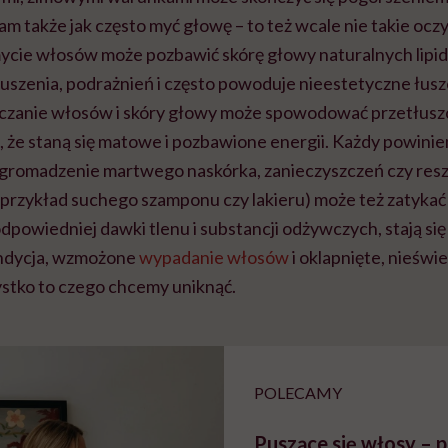
m także jak często myć głowę – to też wcale nie takie oczy
ycie włosów może pozbawić skórę głowy naturalnych lipidów
szenia, podrażnień i często powoduje nieestetyczne łuszc
zczanie włosów i skóry głowy może spowodować przetłuszc
, że staną się matowe i pozbawione energii. Każdy powinie
gromadzenie martwego naskórka, zanieczyszczeń czy res
przykład suchego szamponu czy lakieru) może też zatykać
odpowiedniej dawki tlenu i substancji odżywczych, stają się
ondycja, wzmożone
wypadanie włosów
i oklapnięte, nieświ
ystko to czego chcemy uniknąć.
POLECAMY
Puszące się włosy – 