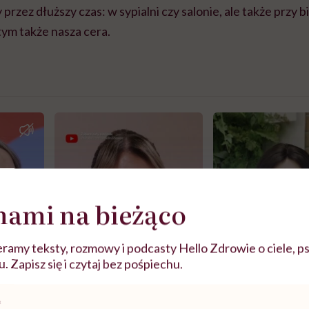
rzez dłuższy czas: w sypialni czy salonie, ale także przy b
 tym także nasza cera.
nami na bieżąco
ramy teksty, rozmowy i podcasty Hello Zdrowie o ciele, ps
 Zapisz się i czytaj bez pośpiechu.