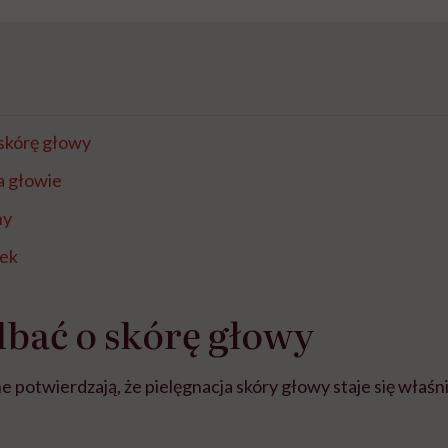
 skórę głowy
a głowie
ny
jek
dbać o skórę głowy
potwierdzają, że pielęgnacja skóry głowy staje się właśn