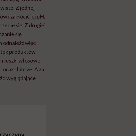
wiste. Z jednej
 i zakłócić jej pH,
zenie się. Z drugiej
zanie się
n odnaleźć więc
ztek produktów
 mieszki włosowe,
 coraz słabsze. A za
eżo wyglądające
przyczyny,