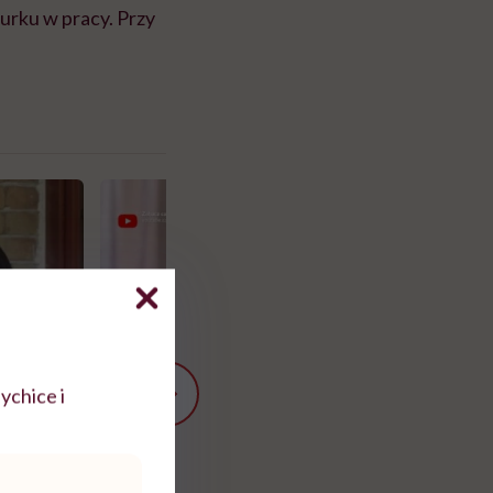
iurku w pracy. Przy
ychice i