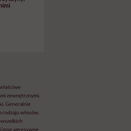
 nimi
 właściwe
ami zewnętrznymi.
i. Generalnie
do rodzaju włosów.
i wszelkich
 i inne agresywne