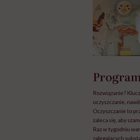
Program
Rozwiązanie? Klucz
oczyszczanie, nawi
Oczyszczanie to pr
zaleca się, aby sza
Raz w tygodniu wart
zalegających substa