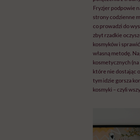
Fryzjer podpowie na
strony codzienne m
co prowadzi do wysu
zbyt rzadkie oczys
kosmyków i sprawić
własną metodę. Na
kosmetycznych (na 
które nie dostając 
tym idzie gorsza k
kosmyki – czyli wsz