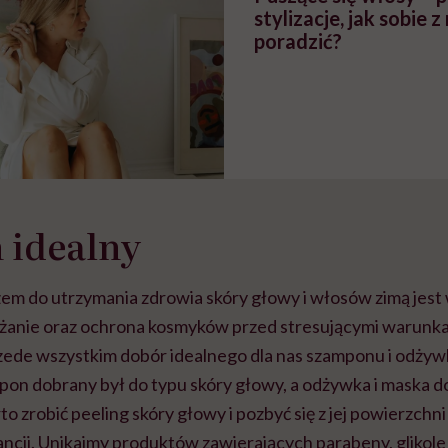
stylizacje, jak sobie z
poradzić?
 idealny
em do utrzymania zdrowia skóry głowy i włosów zimą jest
lżanie oraz ochrona kosmyków przed stresującymi warunk
zede wszystkim dobór idealnego dla nas szamponu i odżywk
mpon dobrany był do typu skóry głowy, a odżywka i maska 
o zrobić peeling skóry głowy i pozbyć się z jej powierzchn
ncji. Unikajmy produktów zawierających parabeny, glikole