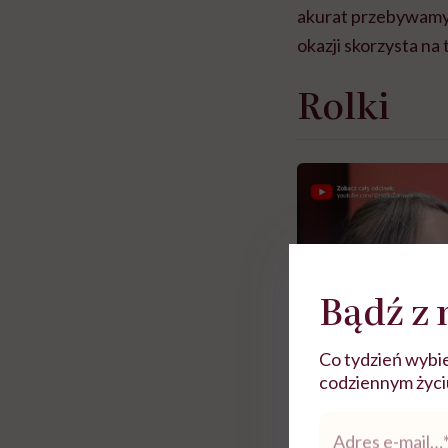
akurat przebywamy p
okazji skorzysta na
Rolki
Bądź z 
Co tydzień wybie
codziennym życiu.
Adres
e-