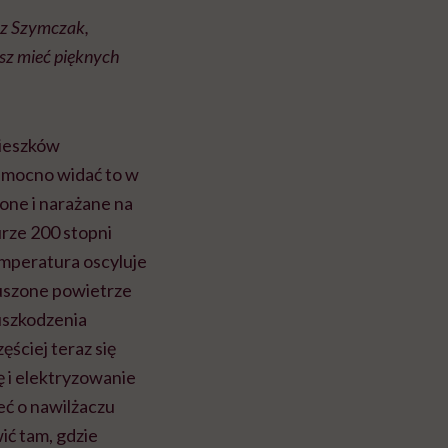
asz Szymczak,
esz mieć pięknych
mieszków
e mocno widać to w
one i narażane na
rze 200 stopni
emperatura oscyluje
suszone powietrze
uszkodzenia
ściej teraz się
ę i elektryzowanie
eć o nawilżaczu
ić tam, gdzie