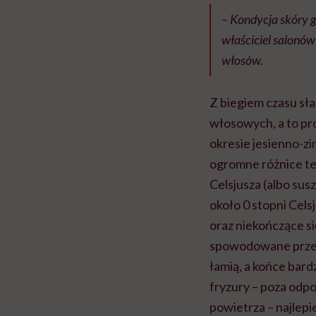
– Kondycja skóry g
właściciel salonów
włosów.
Z biegiem czasu s
włosowych, a to pr
okresie jesienno-z
ogromne różnice te
Celsjusza (albo sus
około 0 stopni Cels
oraz niekończące s
spowodowane przez c
łamią, a końce bard
fryzury – poza odp
powietrza – najlepi