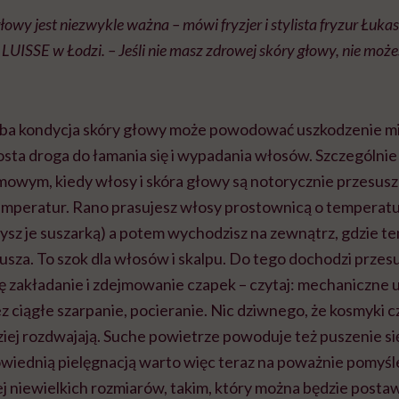
łowy jest niezwykle ważna – mówi fryzjer i stylista fryzur Łuk
 LUISSE w Łodzi. – Jeśli nie masz zdrowej skóry głowy, nie moż
łaba kondycja skóry głowy może powodować uszkodzenie 
osta droga do łamania się i wypadania włosów. Szczególni
imowym, kiedy włosy i skóra głowy są notorycznie przesusz
mperatur. Rano prasujesz włosy prostownicą o temperatu
zysz je suszarką) a potem wychodzisz na zewnątrz, gdzie t
jusza. To szok dla włosów i skalpu. Do tego dochodzi prze
ię zakładanie i zdejmowanie czapek – czytaj: mechaniczne 
iągłe szarpanie, pocieranie. Nic dziwnego, że kosmyki czę
ziej rozdwajają. Suche powietrze powoduje też puszenie si
owiednią pielęgnacją warto więc teraz na poważnie pomyśl
ej niewielkich rozmiarów, takim, który można będzie postaw