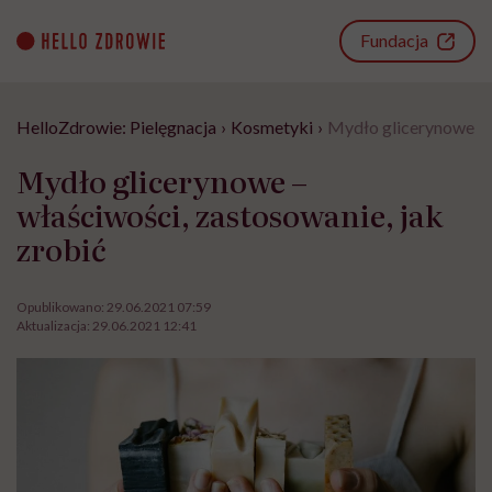
Go
to
Fundacja
content
HelloZdrowie: Pielęgnacja
›
Kosmetyki
›
Mydło glicerynowe – w
Mydło glicerynowe –
właściwości, zastosowanie, jak
zrobić
Opublikowano:
29.06.2021 07:59
Aktualizacja:
29.06.2021 12:41