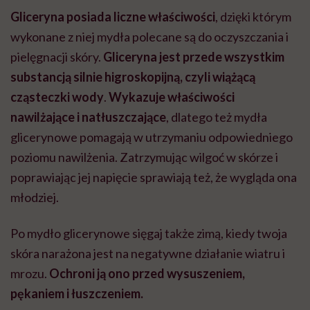
Gliceryna posiada liczne właściwości
, dzięki którym
wykonane z niej mydła polecane są do oczyszczania i
pielęgnacji skóry.
Gliceryna jest przede wszystkim
substancją silnie higroskopijną, czyli wiążącą
cząsteczki wody
.
Wykazuje właściwości
nawilżające i natłuszczające
, dlatego też mydła
glicerynowe pomagają w utrzymaniu odpowiedniego
poziomu nawilżenia. Zatrzymując wilgoć w skórze i
poprawiając jej napięcie sprawiają też, że wygląda ona
młodziej.
Po mydło glicerynowe sięgaj także zimą, kiedy twoja
skóra narażona jest na negatywne działanie wiatru i
mrozu.
Ochroni ją ono przed wysuszeniem,
pękaniem i łuszczeniem.