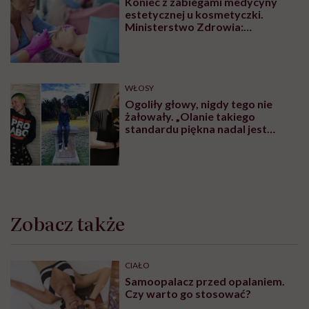
Koniec z zabiegami medycyny
estetycznej u kosmetyczki.
Ministerstwo Zdrowia:
„Uprawnienia takie posiadają
wyłącznie lekarze”
WŁOSY
Ogoliły głowy, nigdy tego nie
żałowały. „Olanie takiego
standardu piękna nadal jest
czymś wyzwalającym”
Zobacz także
CIAŁO
Samoopalacz przed opalaniem.
Czy warto go stosować?