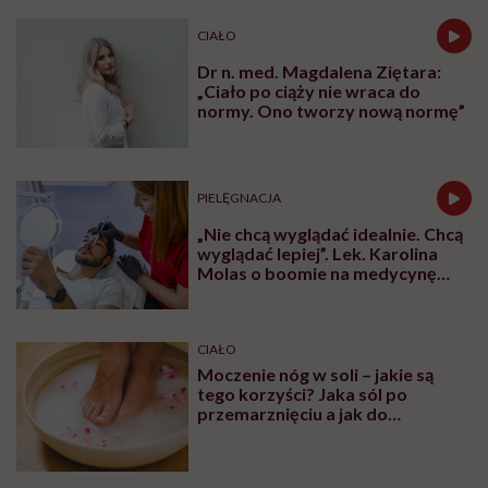
CIAŁO
Dr n. med. Magdalena Ziętara:
„Ciało po ciąży nie wraca do
normy. Ono tworzy nową normę”
PIELĘGNACJA
„Nie chcą wyglądać idealnie. Chcą
wyglądać lepiej”. Lek. Karolina
Molas o boomie na medycynę
estetyczną dla mężczyzn
CIAŁO
Moczenie nóg w soli – jakie są
tego korzyści? Jaka sól po
przemarznięciu a jak do
oczyszczania?