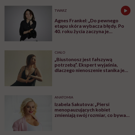
TWARZ
Agnes Frankel: „Do pewnego
etapu skóra wybacza błędy. Po
40. roku życia zaczyna je
zapamiętywać”
CIAŁO
„Biustonosz jest fałszywą
potrzebą”. Ekspert wyjaśnia,
dlaczego nienoszenie stanika jest
zdrowsze dla piersi
ANATOMIA
Izabela Sakutova: „Piersi
menopauzujących kobiet
zmieniają swój rozmiar, co bywa
dla wielu pań zaskoczeniem”