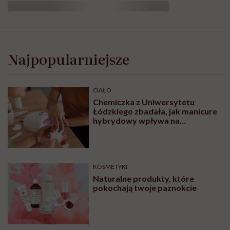
Najpopularniejsze
CIAŁO
Chemiczka z Uniwersytetu
Łódzkiego zbadała, jak manicure
hybrydowy wpływa na
paznokcie. „Pod tą piękną
warstwą zachodzą procesy
chemiczne”
KOSMETYKI
Naturalne produkty, które
pokochają twoje paznokcie