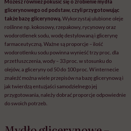
Możesz również pokusić się o zrobienie mydła
glicerynowego od podstaw, czyli przygotowując
także bazę glicerynową.
Wykorzystaj ulubione oleje
roślinne np. kokosowy, rzepakowy, rycynowy oraz
wodorotlenek sodu, wodę destylowaną i glicerynę
farmaceutyczną. Ważne są proporcje – ilość
wodorotlenku sodu powinna wynieść trzy proc. dla
przetłuszczenia, wody – 33 proc. w stosunku do
olejów, a gliceryny od 50 do 100 proc. W internecie
znaleźć można wiele przepisów na bazę glicerynową i
jak twierdzą entuzjaści samodzielnego jej
przygotowania, należy dobrać proporcje odpowiednie
do swoich potrzeb.
Mydło glicerynowe –