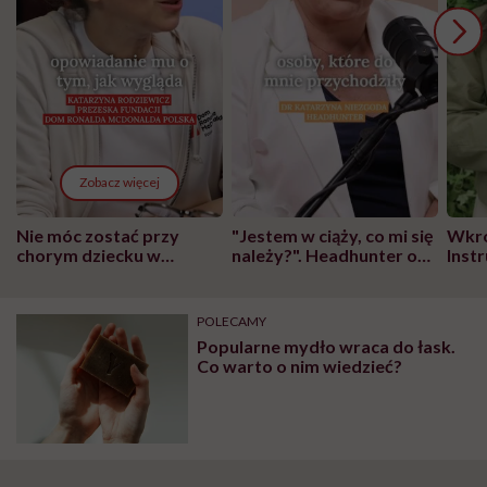
Zobacz więcej
Nie móc zostać przy
"Jestem w ciąży, co mi się
Wkró
chorym dziecku w
należy?". Headhunter o
Inst
szpitalu to tortura.
zmianie pokoleniowej u
atak
"Przeszkadzać w tym
kobiet w ciąży na rynku
wars
może chyba tylko
pracy
eksp
POLECAMY
głupota i brak
Popularne mydło wraca do łask.
wyobraźni"
Co warto o nim wiedzieć?