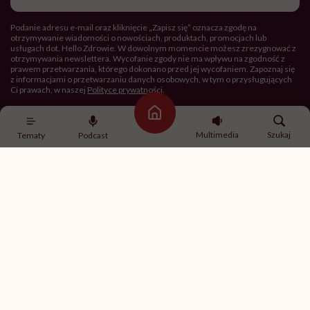
Podanie adresu e-mail oraz kliknięcie „Zapisz się” oznacza zgodę na
otrzymywanie wiadomości o nowościach, produktach, promocjach lub
usługach dot. Hello Zdrowie. W dowolnym momencie możesz zrezygnować z
otrzymywania newslettera. Wycofanie zgody nie ma wpływu na zgodność z
prawem przetwarzania, którego dokonano przed jej wycofaniem. Zapoznaj się
z informacjami o przetwarzaniu danych osobowych, w tym o przysługujących
Ci prawach, w naszej
Polityce prywatności
.
Strona główna
Zapisz się
Multimedia
Szukaj
Tematy
Podcast
Newsletter Hello Zdrowie
O nas
Archiwum artykułów
Polityka prywatności
Zmiana ustawień prywatności
Kontakt