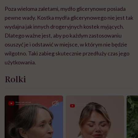
Poza wieloma zaletami, mydło glicerynowe posiada
pewne wady. Kostka mydła glicerynowego nie jest tak
wydajna jak innych drogeryjnych kostek myjących.
Dlatego ważne jest, aby po każdym zastosowaniu
osuszyć je i odstawić w miejsce, w którym nie będzie
wilgotno. Taki zabieg skutecznie przedłuży czas jego
użytkowania.
Rolki