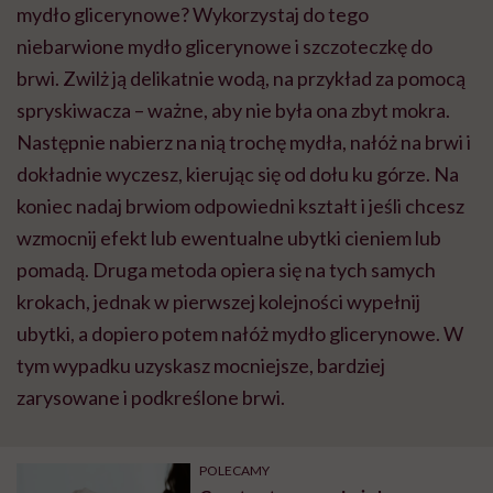
mydło glicerynowe? Wykorzystaj do tego
niebarwione mydło glicerynowe i szczoteczkę do
brwi. Zwilż ją delikatnie wodą, na przykład za pomocą
spryskiwacza – ważne, aby nie była ona zbyt mokra.
Następnie nabierz na nią trochę mydła, nałóż na brwi i
dokładnie wyczesz, kierując się od dołu ku górze. Na
koniec nadaj brwiom odpowiedni kształt i jeśli chcesz
wzmocnij efekt lub ewentualne ubytki cieniem lub
pomadą. Druga metoda opiera się na tych samych
krokach, jednak w pierwszej kolejności wypełnij
ubytki, a dopiero potem nałóż mydło glicerynowe. W
tym wypadku uzyskasz mocniejsze, bardziej
zarysowane i podkreślone brwi.
POLECAMY