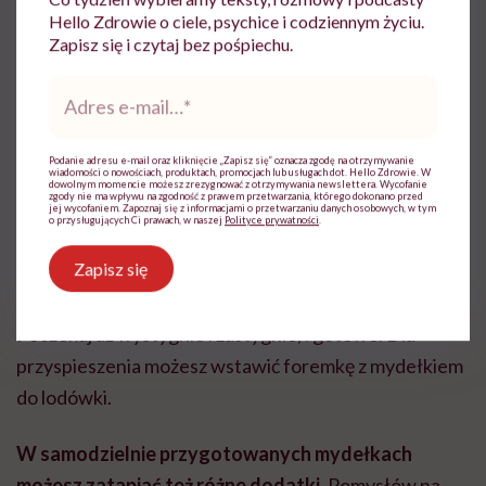
Hello Zdrowie o ciele, psychice i codziennym życiu.
Zapisz się i czytaj bez pośpiechu.
Do płynnej bazy dodaj barwnik i dokładnie wymieszaj.
Adres
Dla uzyskania mydła glicerynowego zapachowego
e-
możesz użyć też wybranego olejku eterycznego lub
mail
*
zapachu syntetycznego.
Podanie adresu e-mail oraz kliknięcie „Zapisz się” oznacza zgodę na otrzymywanie
wiadomości o nowościach, produktach, promocjach lub usługach dot. Hello Zdrowie. W
dowolnym momencie możesz zrezygnować z otrzymywania newslettera. Wycofanie
zgody nie ma wpływu na zgodność z prawem przetwarzania, którego dokonano przed
jej wycofaniem. Zapoznaj się z informacjami o przetwarzaniu danych osobowych, w tym
Krok 3
o przysługujących Ci prawach, w naszej
Polityce prywatności
.
Zapisz się
Wlej gotową masę do foremek. Całość spryskaj
alkoholem, aby usunąć pęcherzyki powietrza.
Poczekaj aż wystygnie i zastygnie, i gotowe. Dla
przyspieszenia możesz wstawić foremkę z mydełkiem
do lodówki.
W samodzielnie przygotowanych mydełkach
możesz zatapiać też różne dodatki.
Pomysłów na