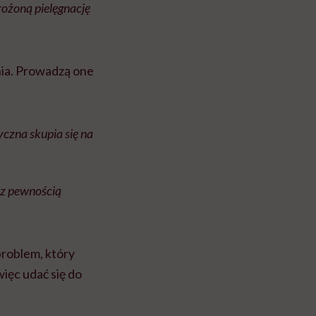
rożoną pielęgnację
nia. Prowadzą one
yczna skupia się na
o z pewnością
problem, który
ięc udać się do