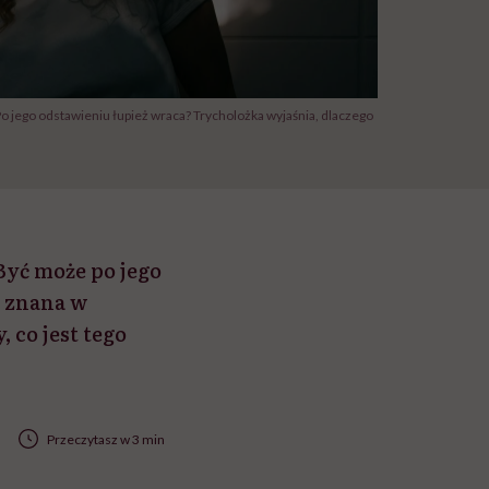
 jego odstawieniu łupież wraca? Trycholożka wyjaśnia, dlaczego
yć może po jego
, znana w
 co jest tego
Przeczytasz w 3 min