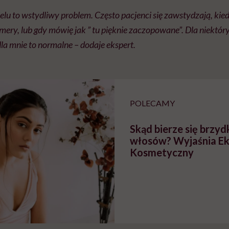
elu to wstydliwy problem. Często pacjenci się zawstydzają, kiedy
amery, lub gdy mówię jak ” tu pięknie zaczopowane”.
Dla niektór
dla mnie to normalne – dodaje ekspert.
POLECAMY
Skąd bierze się brzyd
włosów? Wyjaśnia Ek
Kosmetyczny