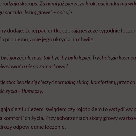
o rodzaju skorupa. Za nami już pierwszy krok, pacjentka ma wd
 poczuła „lekką głowę” – opisuje.
y dodaje, że jej pacjentkę czekają jeszcze tygodnie lecze
a problemu, a nie jego ukrycia na chwilę.
yć gorzej, ale musi tak być, by było lepiej. Trychologia kosmet
niwelować a nie go zamaskować.
acjentka będzie się cieszyć normalną skórą, komfortem, przez c
ość życia – tłumaczy.
gają się z łupieżem, świądem czy łojotokiem to wstydliwy 
komfort ich życia. Przy schorzeniach skóry głowy warto w
wdroży odpowiednie leczenie.