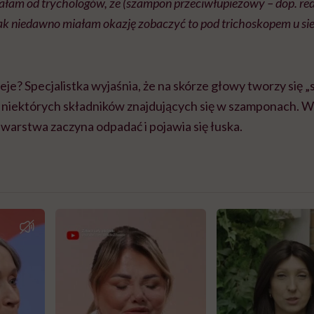
ałam od trychologów, że (szampon przeciwłupieżowy – dop. red.
ak niedawno miałam okazję zobaczyć to pod trichoskopem u sie
eje? Specjalistka wyjaśnia, że na skórze głowy tworzy się „
 niektórych składników znajdujących się w szamponach. 
warstwa zaczyna odpadać i pojawia się łuska.