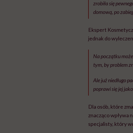
zrobiła się pewneg
domową, po zabiegu
Ekspert Kosmetyczn
jednak do wyleczeni
Na początku może b
tym, by problem z
Ale już niedługo p
poprawi się jej jak
Dla osób, które zma
znacząco wpływa na 
specjalisty, który 