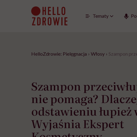
Go
to
content
Tematy
Po
HelloZdrowie: Pielęgnacja
›
Włosy
›
Szampon prze
Szampon przeciwłu
nie pomaga? Dlacze
odstawieniu łupież
Wyjaśnia Ekspert
Kosmetyczny