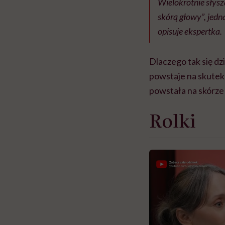
Wielokrotnie słysz
skórą głowy”, jedn
opisuje ekspertka.
Dlaczego tak się dzi
powstaje na skutek
powstała na skórze 
Rolki