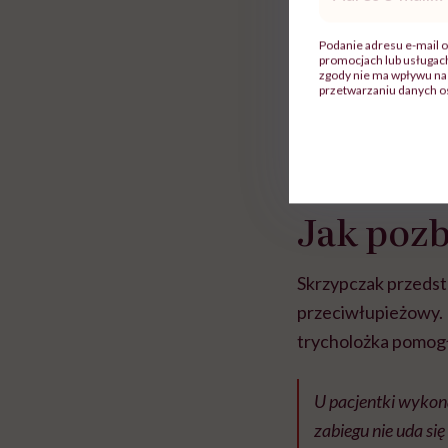
mail
*
Podanie adresu e-mail o
promocjach lub usługa
zgody nie ma wpływu na 
przetwarzaniu danych o
Jak pozb
Skrzypczak przedsta
przeciwłupieżowy. N
trycholożka pomog
U pacjentki wykon
zabiegu nie uda się