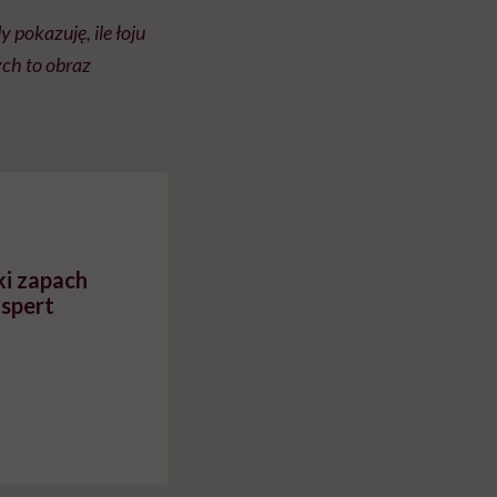
 pokazuję, ile łoju
ych to obraz
ki zapach
spert