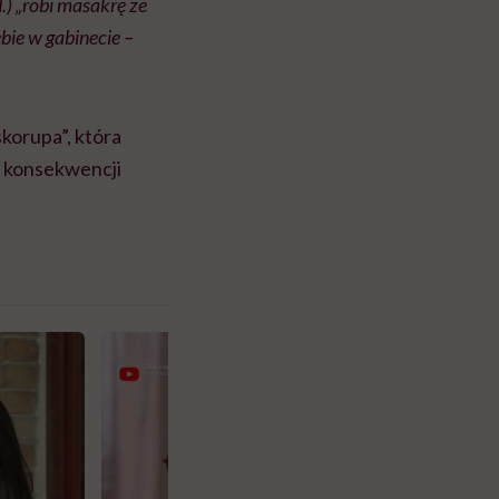
) „robi masakrę ze
bie w gabinecie –
skorupa”, która
W konsekwencji