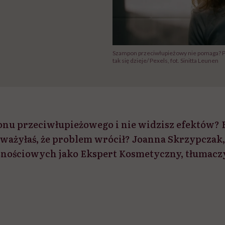
Szampon przeciwłupieżowy nie pomaga? Po
tak się dzieje/ Pexels, fot. Sinitta Leunen
u przeciwłupieżowego i nie widzisz efektów? B
ważyłaś, że problem wrócił? Joanna Skrzypczak
nościowych jako Ekspert Kosmetyczny, tłumaczy,