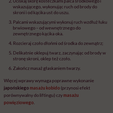
Uciskaj skórę kosteczkami palca środkowego i
wskazującego, wykonując ruch od brody do
skroni i od kącika ust do uszu.
Palcami wskazującymi wykonuj ruch wzdłuż łuku
brwiowego – od wewnętrznego do
zewnętrznego kącika oka.
Rozcieraj czoło dłońmi od środka do zewnątrz;
Delikatnie oklepuj twarz, zaczynając od brody w
stronę skroni, oklep też czoło.
Zakończ masaż głaskaniem twarzy.
Więcej wprawy wymaga poprawne wykonanie
japońskiego
masażu kobido
(przynosi efekt
porównywalny do liftingu) czy
masażu
powięziowego
.