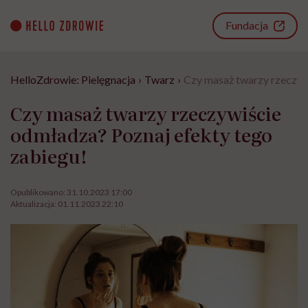
Go
to
Fundacja
content
HelloZdrowie: Pielęgnacja
›
Twarz
›
Czy masaż twarzy rzeczyw
Czy masaż twarzy rzeczywiście
odmładza? Poznaj efekty tego
zabiegu!
Opublikowano:
31.10.2023 17:00
Aktualizacja:
01.11.2023 22:10