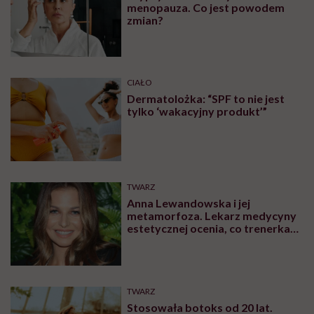
menopauza. Co jest powodem
zmian?
CIAŁO
Dermatolożka: “SPF to nie jest
tylko ‘wakacyjny produkt’”
TWARZ
Anna Lewandowska i jej
metamorfoza. Lekarz medycyny
estetycznej ocenia, co trenerka
zmieniła w swoim wyglądzie
TWARZ
Stosowała botoks od 20 lat.