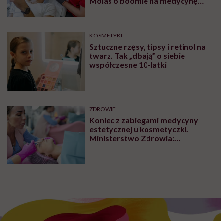
Molas o boomie na medycynę
estetyczną dla mężczyzn
KOSMETYKI
Sztuczne rzęsy, tipsy i retinol na
twarz. Tak „dbają” o siebie
współczesne 10-latki
ZDROWIE
Koniec z zabiegami medycyny
estetycznej u kosmetyczki.
Ministerstwo Zdrowia:
„Uprawnienia takie posiadają
wyłącznie lekarze”