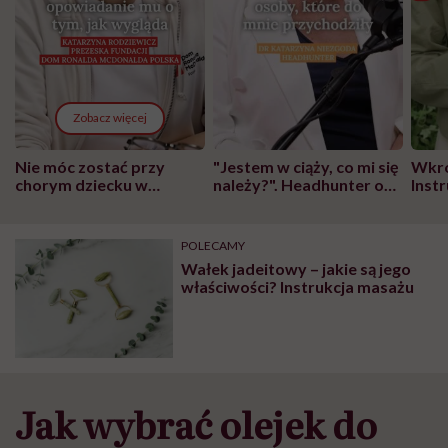
Zobacz więcej
Nie móc zostać przy
"Jestem w ciąży, co mi się
Wkró
chorym dziecku w
należy?". Headhunter o
Inst
szpitalu to tortura.
zmianie pokoleniowej u
atak
"Przeszkadzać w tym
kobiet w ciąży na rynku
wars
może chyba tylko
pracy
eksp
POLECAMY
głupota i brak
Wałek jadeitowy – jakie są jego
wyobraźni"
właściwości? Instrukcja masażu
Jak wybrać olejek do