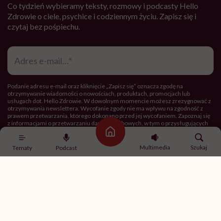
Co tydzień wybieramy teksty, rozmowy i podcasty Hello
Zdrowie o ciele, psychice i codziennym życiu. Zapisz się i
czytaj bez pośpiechu.
Adres
e-
mail
*
Podanie adresu e-mail oraz kliknięcie „Zapisz się” oznacza zgodę na
otrzymywanie wiadomości o nowościach, produktach, promocjach lub
usługach dot. Hello Zdrowie. W dowolnym momencie możesz zrezygnować z
otrzymywania newslettera. Wycofanie zgody nie ma wpływu na zgodność z
prawem przetwarzania, którego dokonano przed jej wycofaniem. Zapoznaj się
z informacjami o przetwarzaniu danych osobowych, w tym o przysługujących
Ci prawach, w naszej
Polityce prywatności
.
Strona główna
Multimedia
Szukaj
Tematy
Podcast
Zapisz się