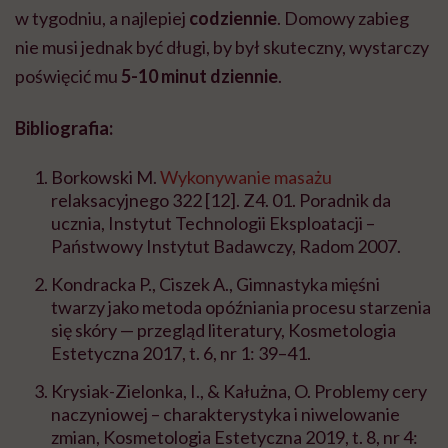
w tygodniu, a najlepiej
codziennie
. Domowy zabieg
nie musi jednak być długi, by był skuteczny, wystarczy
poświęcić mu
5-10 minut dziennie
.
Bibliografia:
Borkowski M.
Wykonywanie masażu
relaksacyjnego 322 [12]. Z4. 01. Poradnik da
ucznia, Instytut Technologii Eksploatacji –
Państwowy Instytut Badawczy, Radom 2007.
Kondracka P., Ciszek A., Gimnastyka mięśni
twarzy jako metoda opóźniania procesu starzenia
się skóry — przegląd literatury, Kosmetologia
Estetyczna 2017, t. 6, nr 1: 39–41.
Krysiak-Zielonka, I., & Kałużna, O. Problemy cery
naczyniowej – charakterystyka i niwelowanie
zmian, Kosmetologia Estetyczna 2019, t. 8, nr 4: