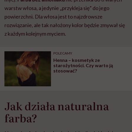
warstw włosa, a jedynie „przykleja się” do jego
powierzchni. Dla włosa jest to najzdrowsze
rozwiązanie, ale tak nałożony kolor będzie zmywał się
z każdym kolejnym myciem.
POLECAMY
Henna – kosmetyk ze
starożytności. Czy warto ją
stosować?
Jak działa naturalna
farba?