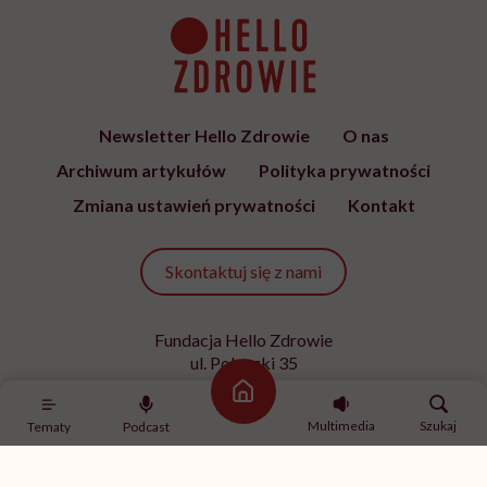
Newsletter Hello Zdrowie
O nas
Archiwum artykułów
Polityka prywatności
Zmiana ustawień prywatności
Kontakt
Skontaktuj się z nami
Fundacja Hello Zdrowie
ul. Poleczki 35
02-822 Warszawa
Strona główna
NIP 9512613236
Multimedia
Szukaj
Tematy
Podcast
Kontakt z redakcją
redakcja@hellozdrowie.pl