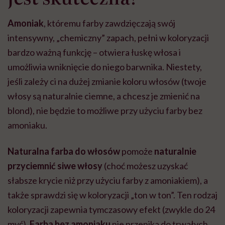
Amoniak
, któremu farby zawdzięczają swój
intensywny, „chemiczny” zapach, pełni w koloryzacji
bardzo ważną funkcję – otwiera łuskę włosa i
umożliwia wniknięcie do niego barwnika. Niestety,
jeśli zależy ci na dużej zmianie koloru włosów (twoje
włosy są naturalnie ciemne, a chcesz je zmienić na
blond), nie będzie to możliwe przy użyciu farby bez
amoniaku.
Naturalna farba do włosów
pomoże
naturalnie
przyciemnić siwe włosy
(choć możesz uzyskać
słabsze krycie niż przy użyciu farby z amoniakiem), a
także sprawdzi się w koloryzacji „ton w ton”. Ten rodzaj
koloryzacji zapewnia tymczasowy efekt (zwykle do 24
myć).
Farba bez amoniaku
nie przenika do trwałych