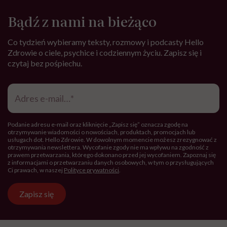
Bądź z nami na bieżąco
Co tydzień wybieramy teksty, rozmowy i podcasty Hello
Zdrowie o ciele, psychice i codziennym życiu. Zapisz się i
czytaj bez pośpiechu.
Adres
e-
mail
*
Podanie adresu e-mail oraz kliknięcie „Zapisz się” oznacza zgodę na
otrzymywanie wiadomości o nowościach, produktach, promocjach lub
usługach dot. Hello Zdrowie. W dowolnym momencie możesz zrezygnować z
otrzymywania newslettera. Wycofanie zgody nie ma wpływu na zgodność z
prawem przetwarzania, którego dokonano przed jej wycofaniem. Zapoznaj się
z informacjami o przetwarzaniu danych osobowych, w tym o przysługujących
Ci prawach, w naszej
Polityce prywatności
.
Zapisz się