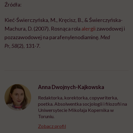
Źródła:
Kieć-Świerczyńska, M., Kręcisz, B., & Świerczyńska-
Machura, D. (2007). Rosnąca rola
alergii
zawodowej i
pozazawodowej na parafenylenodiaminę.
Med
Pr
,
58
(2), 131-7.
Anna Dwojnych-Kajkowska
Redaktorka, korektorka, copywriterka,
poetka. Absolwentka socjologii i filozofii na
Uniwersytecie Mikołaja Kopernika w
Toruniu.
Zobacz profil