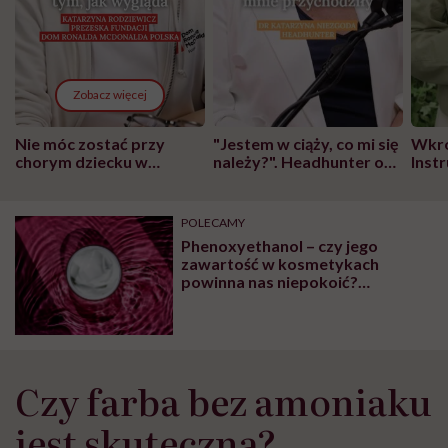
Zobacz więcej
Nie móc zostać przy
"Jestem w ciąży, co mi się
Wkró
chorym dziecku w
należy?". Headhunter o
Inst
szpitalu to tortura.
zmianie pokoleniowej u
atak
"Przeszkadzać w tym
kobiet w ciąży na rynku
wars
może chyba tylko
pracy
eksp
POLECAMY
głupota i brak
Phenoxyethanol – czy jego
wyobraźni"
zawartość w kosmetykach
powinna nas niepokoić?
Odpowiada kosmetolożka
Czy farba bez amoniaku
jest skuteczna?