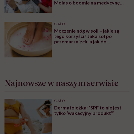
Molas o boomie na medycynę
estetyczną dla mężczyzn
CIAŁO
Moczenie nóg w soli – jakie są
tego korzyści? Jaka sól po
przemarznięciu a jak do
oczyszczania?
Najnowsze w naszym serwisie
CIAŁO
Dermatolożka: “SPF to nie jest
tylko ‘wakacyjny produkt’”