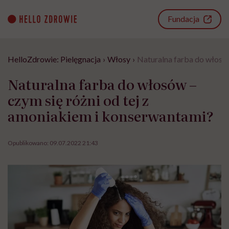
Go
to
Fundacja
content
HelloZdrowie: Pielęgnacja
›
Włosy
›
Naturalna farba do włosów
Naturalna farba do włosów –
czym się różni od tej z
amoniakiem i konserwantami?
Opublikowano:
09.07.2022 21:43