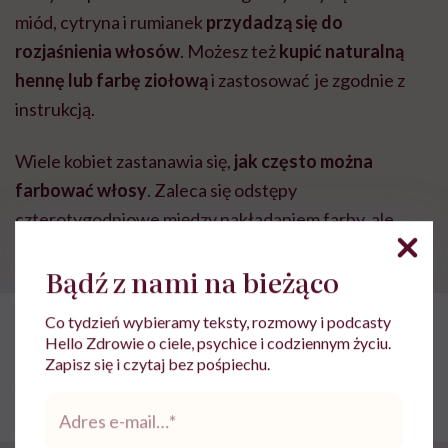
miód, cytryna i rumianek
przydadzą się do
rozjaśnienia włosów
. Możesz też
kupić naturalną
hennę lub farbę ziołową
i zastosować je zgodnie z
instrukcją.
Wiele kobiet zastanawia się,
jak często można
farbować włosy
. Zaleca się odstępy
czterotygodniowe między nakładaniem farby, ale
najbezpieczniej jest aplikować farbę co 8 tygodni.
Bądź z nami na bieżąco
POLECAMY
Co tydzień wybieramy teksty, rozmowy i podcasty
Szamponetka – jak farbować nią
Hello Zdrowie o ciele, psychice i codziennym życiu.
włosy i czy jest szkodliwa
Zapisz się i czytaj bez pośpiechu.
Adres
e-
mail
*