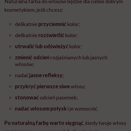
Naturalna farba do włosów będzie dla ciebie dobrym
kosmetykiem, jeśli chcesz:
delikatnie
przyciemnić
kolor;
delikatnie
rozświetlić
kolor;
utrwalić lub odświeżyć
kolor;
zmienić odcień
rozjaśnianych lub jasnych
włosów;
nadać
jasne refleksy
;
przykryć pierwsze siwe
włosy;
stonować
odcień pasemek;
nadać włosom połysk
i je wzmocnić.
Po naturalną farbę warto sięgnąć
, kiedy twoje włosy