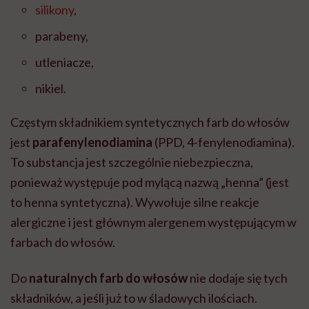
silikony
,
parabeny,
utleniacze,
nikiel.
Częstym składnikiem syntetycznych farb do włosów
jest
parafenylenodiamina
(PPD, 4-fenylenodiamina).
To substancja jest szczególnie niebezpieczna,
ponieważ występuje pod mylącą nazwą „henna” (jest
to henna syntetyczna). Wywołuje silne reakcje
alergiczne i jest głównym alergenem występującym w
farbach do włosów.
Do
naturalnych farb do włosów
nie dodaje się tych
składników, a jeśli już to w śladowych ilościach.