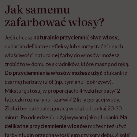
Jak samemu
zafarbować włosy?
Jeśli chcesz
naturalnie przyciemnić siwe włosy
,
nadać im delikatne refleksy lub skorzystać z innych
właściwości naturalnej farby do włosów, możesz
zrobić to w domu ze składników, które masz pod ręką.
Do przyciemnienia włosów możesz użyć
płukanki z
czarnej herbaty i ziół (np. tymianu i pokrzywy).
Miksturę stosuj w proporcjach: 4 łyżki herbaty/ 2
łyżeczki rozmarynu i szałwii/ 2 litry gorącej wody.
Zioła i herbatę zalej gorącą wodą i odczekaj 20-30
minut. Po odcedzeniu użyj wywaru jako płukanki.
Na
delikatne przyciemnienie włosów
możesz też użyć
farby z łupin orzecha włoskiego czy kory dębu. Z kolei