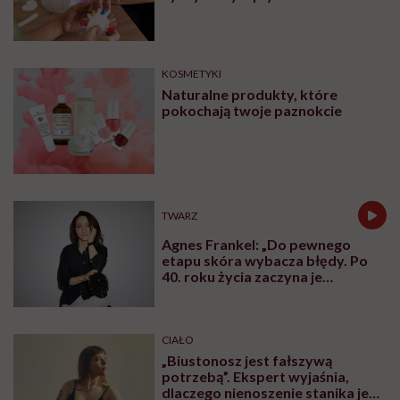
paznokcie. „Pod tą piękną
warstwą zachodzą procesy
chemiczne”
KOSMETYKI
Naturalne produkty, które
pokochają twoje paznokcie
TWARZ
Agnes Frankel: „Do pewnego
etapu skóra wybacza błędy. Po
40. roku życia zaczyna je
zapamiętywać”
CIAŁO
„Biustonosz jest fałszywą
potrzebą”. Ekspert wyjaśnia,
dlaczego nienoszenie stanika jest