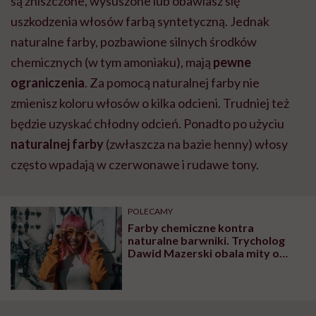
są zniszczone, wysuszone lub obawiasz się
uszkodzenia włosów farbą syntetyczną. Jednak
naturalne farby, pozbawione silnych środków
chemicznych (w tym amoniaku), mają
pewne
ograniczenia
. Za pomocą naturalnej farby nie
zmienisz koloru włosów o kilka odcieni. Trudniej też
będzie uzyskać chłodny odcień. Ponadto po użyciu
naturalnej farby
(zwłaszcza na bazie henny) włosy
często wpadają w czerwonawe i rudawe tony.
POLECAMY
Farby chemiczne kontra
naturalne barwniki. Trycholog
Dawid Mazerski obala mity o
farbowaniu włosów