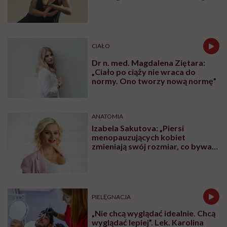
zdrowsze dla piersi
CIAŁO
Dr n. med. Magdalena Ziętara:
„Ciało po ciąży nie wraca do
normy. Ono tworzy nową normę”
ANATOMIA
Izabela Sakutova: „Piersi
menopauzujących kobiet
zmieniają swój rozmiar, co bywa
dla wielu pań zaskoczeniem”
PIELĘGNACJA
„Nie chcą wyglądać idealnie. Chcą
wyglądać lepiej”. Lek. Karolina