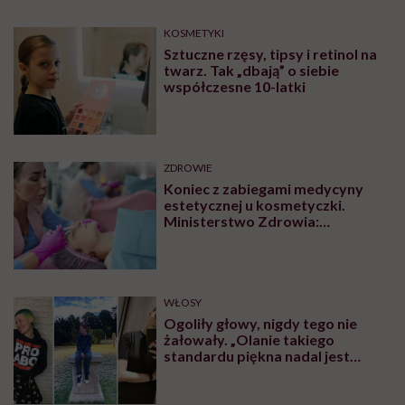
KOSMETYKI
Sztuczne rzęsy, tipsy i retinol na
twarz. Tak „dbają” o siebie
współczesne 10-latki
ZDROWIE
Koniec z zabiegami medycyny
estetycznej u kosmetyczki.
Ministerstwo Zdrowia:
„Uprawnienia takie posiadają
wyłącznie lekarze”
WŁOSY
Ogoliły głowy, nigdy tego nie
żałowały. „Olanie takiego
standardu piękna nadal jest
czymś wyzwalającym”