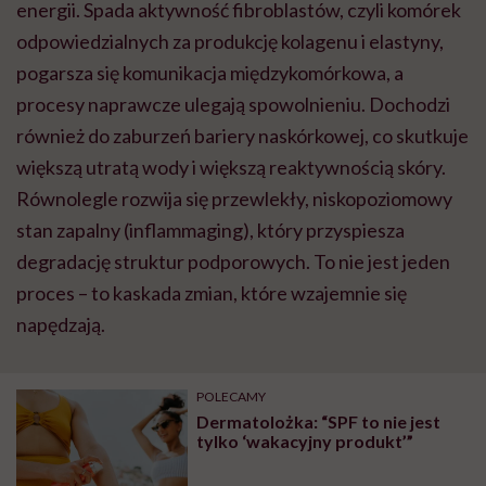
energii. Spada aktywność fibroblastów, czyli komórek
odpowiedzialnych za produkcję kolagenu i elastyny,
pogarsza się komunikacja międzykomórkowa, a
procesy naprawcze ulegają spowolnieniu. Dochodzi
również do zaburzeń bariery naskórkowej, co skutkuje
większą utratą wody i większą reaktywnością skóry.
Równolegle rozwija się przewlekły, niskopoziomowy
stan zapalny (inflammaging), który przyspiesza
degradację struktur podporowych. To nie jest jeden
proces – to kaskada zmian, które wzajemnie się
napędzają.
POLECAMY
Dermatolożka: “SPF to nie jest
tylko ‘wakacyjny produkt’”