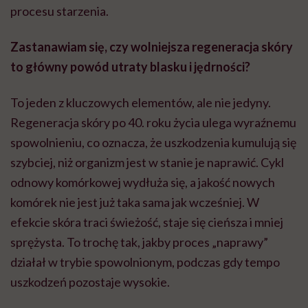
procesu starzenia.
Zastanawiam się, czy wolniejsza regeneracja skóry
to główny powód utraty blasku i jędrności?
To jeden z kluczowych elementów, ale nie jedyny.
Regeneracja skóry po 40. roku życia ulega wyraźnemu
spowolnieniu, co oznacza, że uszkodzenia kumulują się
szybciej, niż organizm jest w stanie je naprawić. Cykl
odnowy komórkowej wydłuża się, a jakość nowych
komórek nie jest już taka sama jak wcześniej. W
efekcie skóra traci świeżość, staje się cieńsza i mniej
sprężysta. To trochę tak, jakby proces „naprawy”
działał w trybie spowolnionym, podczas gdy tempo
uszkodzeń pozostaje wysokie.