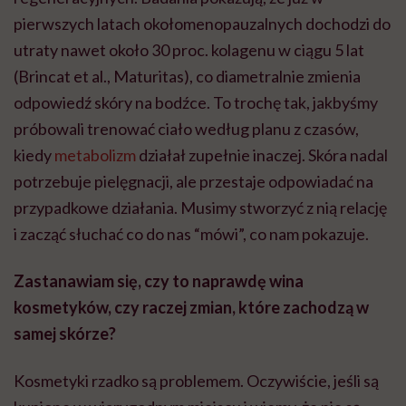
pierwszych latach okołomenopauzalnych dochodzi do
utraty nawet około 30 proc. kolagenu w ciągu 5 lat
(Brincat et al., Maturitas), co diametralnie zmienia
odpowiedź skóry na bodźce. To trochę tak, jakbyśmy
próbowali trenować ciało według planu z czasów,
kiedy
metabolizm
działał zupełnie inaczej. Skóra nadal
potrzebuje pielęgnacji, ale przestaje odpowiadać na
przypadkowe działania. Musimy stworzyć z nią relację
i zacząć słuchać co do nas “mówi”, co nam pokazuje.
Zastanawiam się, czy to naprawdę wina
kosmetyków, czy raczej zmian, które zachodzą w
samej skórze?
Kosmetyki rzadko są problemem. Oczywiście, jeśli są