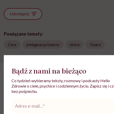
Udostępnij
Powiązane tematy:
Cera
pielęgnacja twarzy
skóra
Twarz
Bądź z nami na bieżąco
HelloZdrowie: Pielęgnacja
›
Twarz
›
Agnes Frankel: „Do pewneg
Co tydzień wybieramy teksty, rozmowy i podcasty Hello
Zdrowie o ciele, psychice i codziennym życiu. Zapisz się i cz
Agnes Frankel: „Do pewnego
bez pośpiechu.
etapu skóra wybacza błędy. Po
Adres
40. roku życia zaczyna je
e-
mail
*
zapamiętywać”