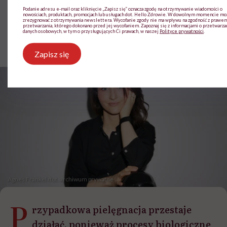
Podanie adresu e-mail oraz kliknięcie „Zapisz się” oznacza zgodę na otrzymywanie wiadomości o
nowościach, produktach, promocjach lub usługach dot. Hello Zdrowie. W dowolnym momencie m
zrezygnować z otrzymywania newslettera. Wycofanie zgody nie ma wpływu na zgodność z prawe
Klaudia Kierzkowska
przetwarzania, którego dokonano przed jej wycofaniem. Zapoznaj się z informacjami o przetwarza
danych osobowych, w tym o przysługujących Ci prawach, w naszej
Polityce prywatności
.
Opublikowano:
12.06.2026 12:18
Aktualizacja:
12.06.2026 12:57
Zapisz się
Agnes Frankel /fot. archiwum prywatne
P
rzypadkowa pielęgnacja przestaje
działać, ponieważ procesy biologiczne