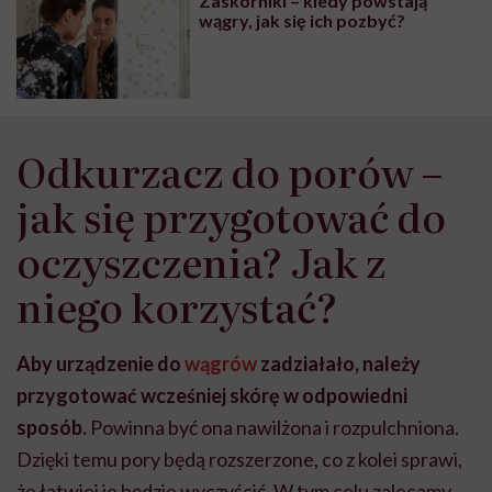
Zaskórniki – kiedy powstają
wyobraźni"
wągry, jak się ich pozbyć?
Odkurzacz do porów –
jak się przygotować do
oczyszczenia? Jak z
niego korzystać?
Aby urządzenie do
wągrów
zadziałało, należy
przygotować wcześniej skórę w odpowiedni
sposób.
Powinna być ona nawilżona i rozpulchniona.
Dzięki temu pory będą rozszerzone, co z kolei sprawi,
że łatwiej je będzie wyczyścić. W tym celu zalecamy