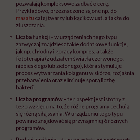
pozwalają kompleksowo zadbać o cerę.
Przykładowo, przeznaczone są one np. do
masażu
całej twarzy lub kącików ust, a także do
złuszczania.
Liczba funkcji
– w urządzeniach tego typu
zazwyczaj znajdziesz takie dodatkowe funkcje,
jak np. chłodny i gorący kompres, a także
fototerapia (z udziałem światła czerwonego,
niebieskiego lub zielonego), która stymuluje
proces wytwarzania kolagenu w skórze, rozjaśnia
przebarwienia oraz eliminuje sporą liczbę
bakterii.
Liczba programów
– ten aspekt jest istotny z
tego względu na to, że różne programy cechują
się różną siłą ssania. W urządzeniu tego typu
powinno znajdować się przynajmniej 6 różnych
programów.
Rodzaj zasilania
– tu dużo zależy od osobistych