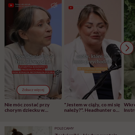
Zobacz więcej
Nie móc zostać przy
"Jestem w ciąży, co mi się
Wkró
chorym dziecku w
należy?". Headhunter o
Inst
szpitalu to tortura.
zmianie pokoleniowej u
atak
"Przeszkadzać w tym
kobiet w ciąży na rynku
wars
może chyba tylko
pracy
eksp
POLECAMY
głupota i brak